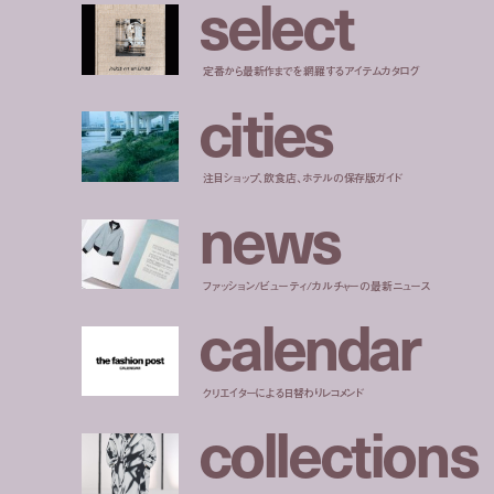
s
e
l
e
c
t
定番から最新作までを網羅するアイテムカタログ
c
i
t
i
e
s
注目ショップ、飲食店、ホテルの保存版ガイド
n
e
w
s
ファッション/ビューティ/カルチャーの最新ニュース
c
a
l
e
n
d
a
r
クリエイターによる日替わりレコメンド
c
o
l
l
e
c
t
i
o
n
s