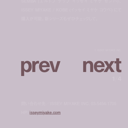
SEMBA (エルトブ テップ イッセイ ミヤケ センバ)、
ISSEY MIYAKE / KOBE (イッセイ ミヤケ コウベ) にて
購入が可能。新シリーズもぜひチェックして。
p
r
e
v
n
e
x
t
©︎ ISSEY MIYAKE INC.
1
/
4
問い合わせ先／ISSEY MIYAKE INC. 03-5454-1705
HP:
isseymiyake.com