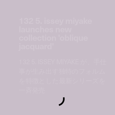
132 5. issey miyake
launches new
collection 'oblique
jacquard'
132 5. ISSEY MIYAKE が、手仕
事が生み出す独特のフォルム
を特徴とした最新シリーズを
一斉発売