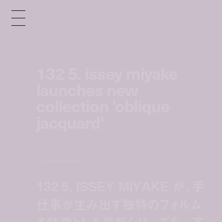
132 5. issey miyake
launches new
collection 'oblique
jacquard'
news
jan 9, 2018 12:00 pm
132 5. ISSEY MIYAKE が、手
仕事が生み出す独特のフォルム