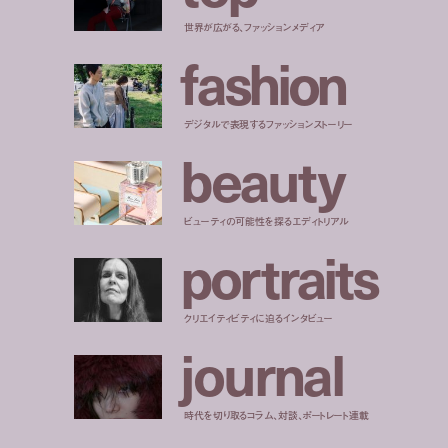
世界が広がる、ファッションメディア
f
a
s
h
i
o
n
デジタルで表現するファッションストーリー
b
e
a
u
t
y
ビューティの可能性を探るエディトリアル
p
o
r
t
r
a
i
t
s
クリエイティビティに迫るインタビュー
j
o
u
r
n
a
l
時代を切り取るコラム、対談、ポートレート連載