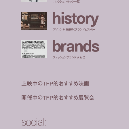
コレクションルック一覧
h
i
s
t
o
r
y
アイコンから紐解くブランドヒストリー
b
r
a
n
d
s
ファッションブランド A to Z
上映中のTFP的おすすめ映画
開催中のTFP的おすすめ展覧会
social: