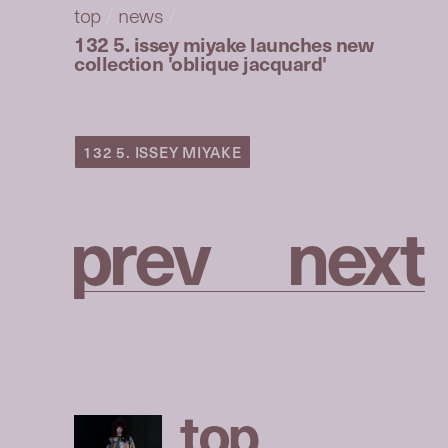
top
/
news
/
132 5. issey miyake launches new
collection 'oblique jacquard'
132 5. ISSEY MIYAKE
p
r
e
v
n
e
x
t
t
o
p