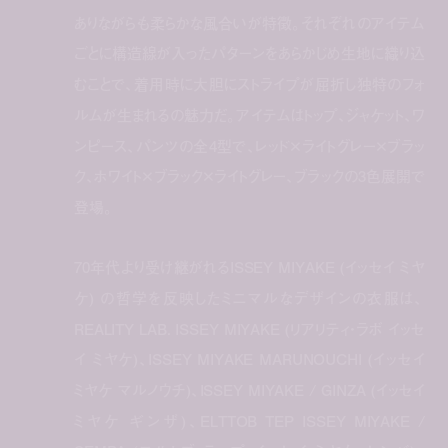
ありながらも柔らかな風合いが特徴。それぞれのアイテム
ごとに構造線が入ったパターンをあらかじめ生地に織り込
むことで、着用時に大胆にストライプが屈折し独特のフォ
ルムが生まれるの魅力だ。アイテムはトップ、ジャケット、ワ
ンピース、パンツの全4型で、レッド×ライトグレー×ブラッ
ク、ホワイト×ブラック×ライトグレー、ブラックの3色展開で
登場。
70年代より受け継がれるISSEY MIYAKE (イッセイ ミヤ
ケ) の哲学を反映したミニマルなデザインの衣服は、
REALITY LAB. ISSEY MIYAKE (リアリティ・ラボ イッセ
イ ミヤケ)、ISSEY MIYAKE MARUNOUCHI (イッセイ
ミヤケ マルノウチ)、ISSEY MIYAKE / GINZA (イッセイ
ミヤケ ギンザ)、ELTTOB TEP ISSEY MIYAKE /