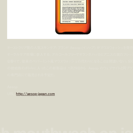
オーストラリア発の人気スキンケア・ブランド Aesop (イソップ) がマウスウォッシュを発売
オーラルケア市場に参入する。アルコールフリーでオランダハッカとアニスの実のフレッ
な香りで、従来のペパーミント風マウスウォッシュの代わりになることは間違いない。500
の琥珀色のボトルに入ったこの新製品は、1月29日から Aesop のウェブサイトと同ブラ
の専門店にて販売される予定だ。
Aesop
URL:
http://aesop-japan.com
ch mouthwash on j