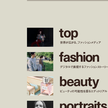
t
o
p
世界が広がる、ファッションメディア
f
a
s
h
i
o
n
デジタルで表現するファッションストーリ
b
e
a
u
t
y
ビューティの可能性を探るエディトリアル
p
o
r
t
r
a
i
t
s