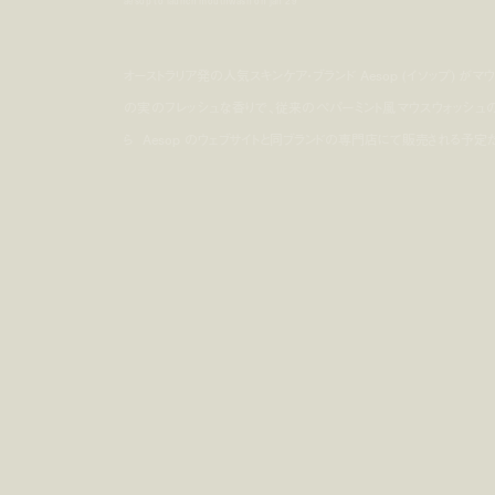
aesop to launch mouthwash on jan 29
オーストラリア発の人気スキンケア・ブランド Aesop (イソップ)
の実のフレッシュな香りで、従来のペパーミント風マウスウォッシュの
ら Aesop のウェブサイトと同ブランドの専門店にて販売される予定だ