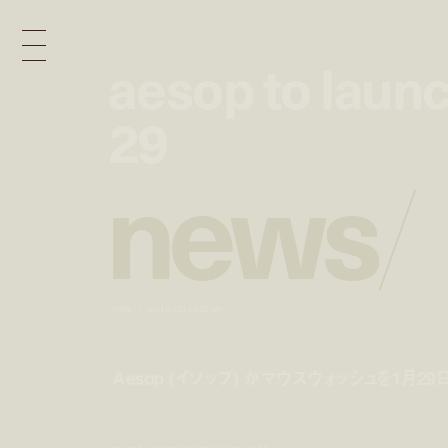
aesop to laun
aesop to laun
29
29
n
e
w
s
/
news
jan 15, 2013 5:00 pm
Aesop (イソップ) がマウスウォッシュを1月2