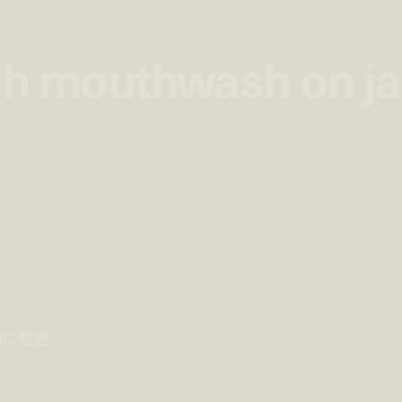
ch mouthwash on j
ch mouthwash on j
9日に発売