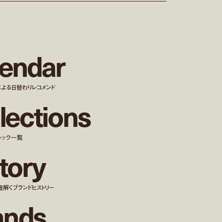
e
n
d
a
r
による日替わりレコメンド
l
e
c
t
i
o
n
s
ルック一覧
t
o
r
y
紐解くブランドヒストリー
a
n
d
s