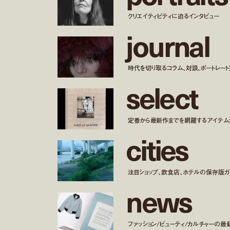
クリエイティビティに迫るインタビュー
j
o
u
r
n
a
l
時代を切り取るコラム、対談、ポートレー
s
e
l
e
c
t
定番から最新作までを網羅するアイテム
c
i
t
i
e
s
注目ショップ、飲食店、ホテルの保存版ガ
n
e
w
s
ファッション/ビューティ/カルチャーの最