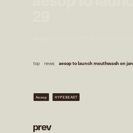
29
Aesop (イソップ) がマウスウォッシュを1
top
/
news
/
aesop to launch mouthwash on jan
Aesop
HYPEBEAST
p
r
e
v