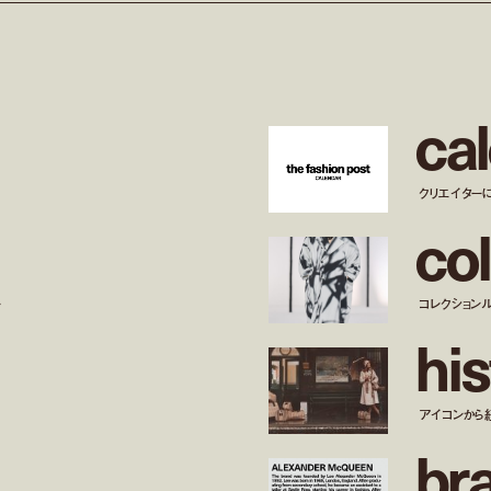
c
a
l
クリエイター
c
o
l
ー
コレクション
h
i
s
アイコンから
b
r