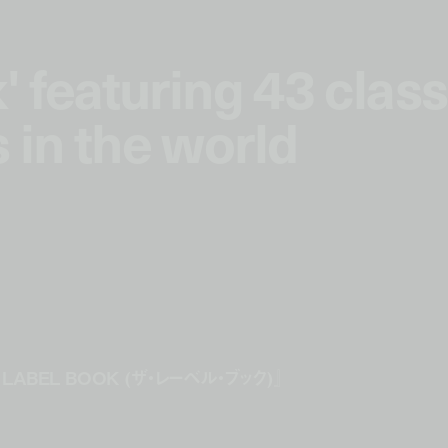
' featuring 43 class
' featuring 43 class
 in the world
 in the world
BEL BOOK (ザ・レーベル・ブック)』