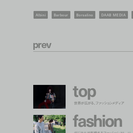
Albini
Barbour
Borsalino
DAAB MEDIA
p
r
e
v
t
o
p
世界が広がる、ファッションメディア
f
a
s
h
i
o
n