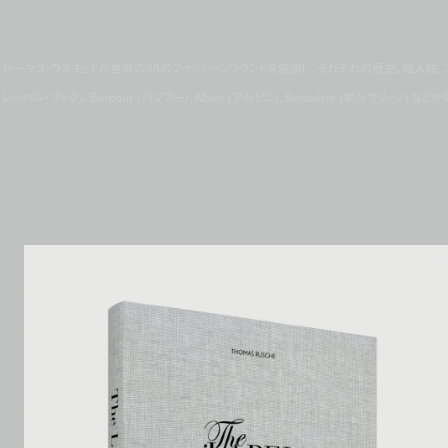
che (トーマス・ラスチェ) が世界の43のファッションブランドを厳選し、それぞれの歴史、職人技、
・ブック)。Barbour (バブアー)、Albini (アルビニ)、Borsalino (ボルサリーノ) など