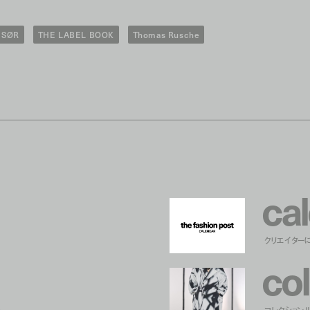
SØR
THE LABEL BOOK
Thomas Rusche
c
a
l
クリエイター
c
o
l