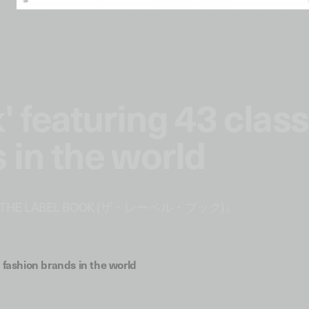
' featuring 43 class
 in the world
 LABEL BOOK (ザ・レーベル・ブック)』
c fashion brands in the world