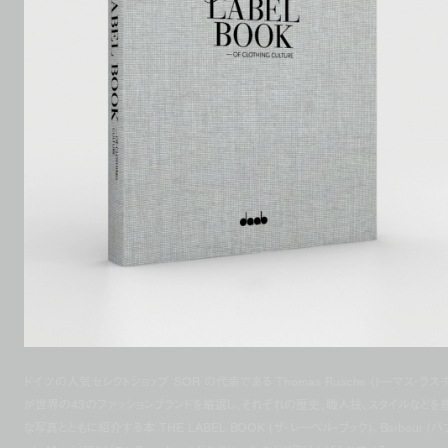
ドイツの人気セレクトショップ SØR の代表である Thomas Rusche (トーマス・ラスチ
が世界の43のファッションブランドを厳選し、それぞれの歴史、職人技、スタイルなどを
な写真とともに紹介する本 THE LABEL BOOK (ザ・レーベル・ブック)。Barbour (バ