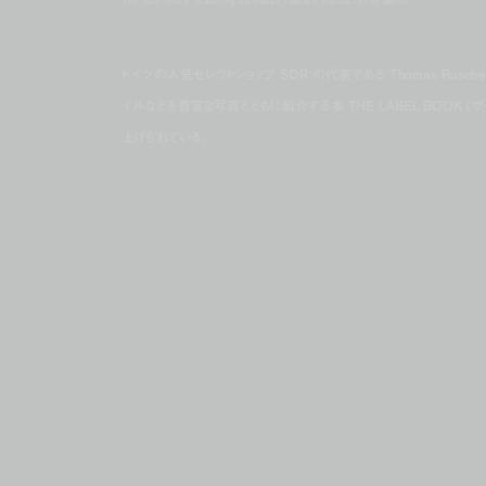
'the label book' featuring 43 classic fashion brands in the world
ドイツの人気セレクトショップ SØR の代表である Thomas Rus
イルなどを豊富な写真とともに紹介する本 THE LABEL BOOK (ザ・レーベル
上げられている。