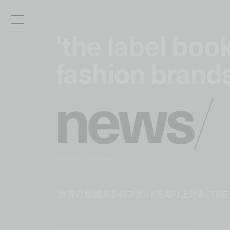
'the label book
'the label book
fashion brands
fashion brands
n
e
w
s
/
news
jan 21, 2013 5:53 pm
世界の伝統ある43ブランドを取り上げる『THE LA