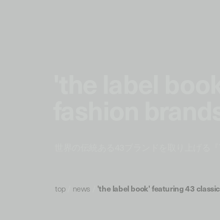
'the label book
fashion brands
世界の伝統ある43ブランドを取り上げる『THE
top
/
news
/
'the label book' featuring 43 classi