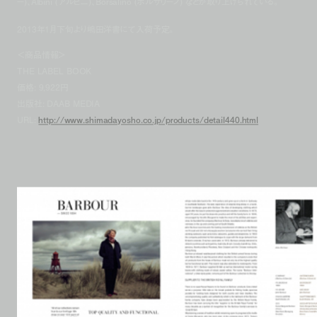
ー)、Albini (アルビニ)、Borsalino (ボルサリーノ) などが取り上げられている。
2013年1月下旬より嶋田洋書にて入荷予定。
＜商品情報＞
THE LABEL BOOK
価格: 9,922円
出版社: DAAB MEDIA
URL:
http://www.shimadayosho.co.jp/products/detail440.html