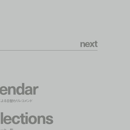
n
e
x
t
e
n
d
a
r
による日替わりレコメンド
l
e
c
t
i
o
n
s