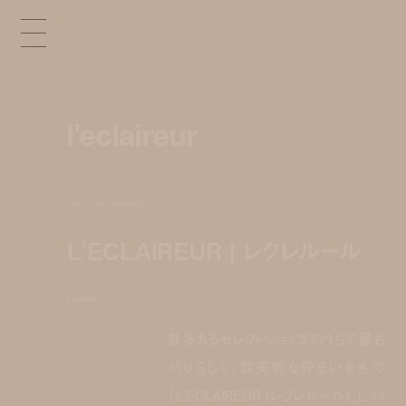
l'eclaireur
news
mar 22, 2013 6:45 pm
L'ECLAIREUR | レクレルール
l'eclaireur
数多あるセレクトショップのうちで最も
パリらしく、耽美的な佇まいをもつ
「L’ECLAIREUR (レクレルール) 」。パ