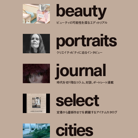
b
e
a
u
t
y
ビューティの可能性を探るエディトリアル
p
o
r
t
r
a
i
t
s
クリエイティビティに迫るインタビュー
j
o
u
r
n
a
l
時代を切り取るコラム、対談、ポートレート連載
s
e
l
e
c
t
定番から最新作までを網羅するアイテムカタログ
c
i
t
i
e
s