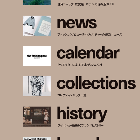
注目ショップ、飲食店、ホテルの保存版ガイド
n
e
w
s
ファッション/ビューティ/カルチャーの最新ニュース
c
a
l
e
n
d
a
r
クリエイターによる日替わりレコメンド
c
o
l
l
e
c
t
i
o
n
s
コレクションルック一覧
h
i
s
t
o
r
y
アイコンから紐解くブランドヒストリー