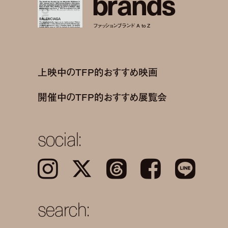
b
r
a
n
d
s
ファッションブランド A to Z
上映中のTFP的おすすめ映画
開催中のTFP的おすすめ展覧会
social:
Instagram
𝕏
Threads
Facebook
LINE
search: