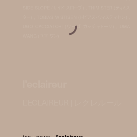
SIDE SLOPE (サイド スロープ) , THIMISTER (ティミス
ター) , TOBIAS WISTISEN (トビアス・ウィスティセン) ,
UGO CACCIATORI (ウーゴ カッチャトーリ) , UMA
WANG (ユマ ワン)
l'eclaireur
L'ECLAIREUR | レクレルール
top
/
news
/
l'eclaireur