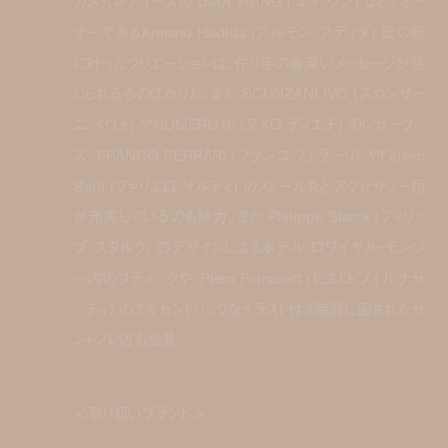
カス)、レディースの UMA WANG (ユマ ワン) など、オー
ナーであるArmand Hadida (アルモン・アディダ) 氏の眼
に叶ったクリエーションは、作り手の奥深いメッセージが感
じられるものばかりだ。また SCUNZANI IVO (スカンザー
ニ イヴォ) やNUMERO10 (ヌメロ ディエチ) のレザーグッ
ズ、FRANCO FERRARI (フランコ フェラーリ) やFaliero
Sarti (ファリエロ サルティ) のストールなどアクセサリー類
が充実しているのも魅力。また Philippe Starck (フィリッ
プ・スタルク) のデザインによるホテル・ロワイヤル・モンソ
ー内のブティックや、Piero Fornasett (ピエロ・フォルナセ
ッティ) のエキセントリックなイラスト付き陶器に囲まれたサ
ントノレ店も必見。
＜取り扱いブランド＞