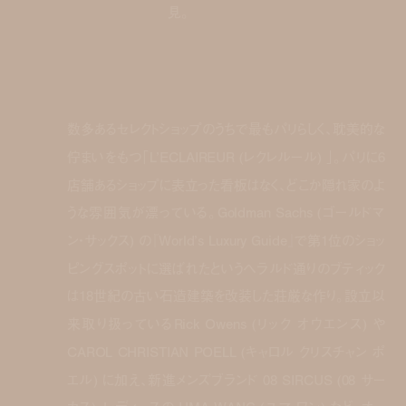
見。
数多あるセレクトショップのうちで最もパリらしく、耽美的な
佇まいをもつ「L’ECLAIREUR (レクレルール) 」。パリに6
店舗あるショップに表立った看板はなく、どこか隠れ家のよ
うな雰囲気が漂っている。Goldman Sachs (ゴールドマ
ン・サックス) の『World’s Luxury Guide』で第1位のショッ
ピングスポットに選ばれたというヘラルド通りのブティック
は18世紀の古い石造建築を改装した荘厳な作り。設立以
来取り扱っているRick Owens (リック オウエンス) や
CAROL CHRISTIAN POELL (キャロル クリスチャン ポ
エル) に加え、新進メンズブランド 08 SIRCUS (08 サー