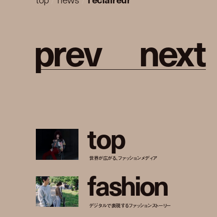
p
r
e
v
n
e
x
t
t
o
p
世界が広がる、ファッションメディア
f
a
s
h
i
o
n
デジタルで表現するファッションストーリー