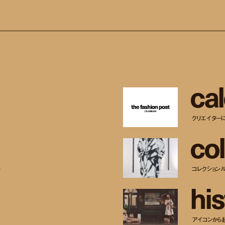
c
a
l
クリエイター
c
o
l
ー
コレクション
h
i
s
アイコンから