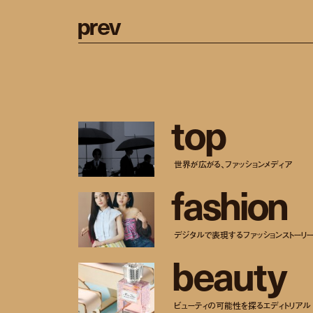
p
r
e
v
t
o
p
世界が広がる、ファッションメディア
f
a
s
h
i
o
n
デジタルで表現するファッションストーリ
b
e
a
u
t
y
ビューティの可能性を探るエディトリアル