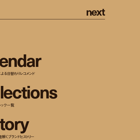
n
e
x
t
e
n
d
a
r
による日替わりレコメンド
l
e
c
t
i
o
n
s
ルック一覧
t
o
r
y
紐解くブランドヒストリー