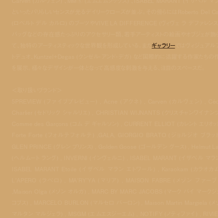
Carven (カルヴェン) 、MM⑥ (エムエムシックス) 、ISABEL MARANT (イザベル マ
といったパリらしいセンスが光るデイリークローズが並ぶ。その傍らにはRoberto Del Car
(ロベルト デル カルロ) のブーツやVIVE LA DIFFERENCE (ヴィヴェ ラ デファレンス
バッグなどの存在感たっぷりのアクセサリー類、若手アーティストの絵画やオブジェが飾
て、独特のアーティスティックな世界観を形成している。また
ギャラリー
ではヴィジュアル
トデュオ、Kuntzel+Degas (クンゼル・アンド・デガ) など国際的に活躍する作家たちの
を展示。様々なデザインが一体となって高感度な刺激を与える、注目のスペースだ。
＜取り扱いブランド＞
5PREVIEW (ファイブプレビュー) , Acne (アクネ) , Carven (カルヴェン) , Céd
Charlier (セドリック シャルリエ) , CHRISTIAN WIJNANTS (クリスチャンワイナンツ
Comme des Garçons (コム デ ギャルソン) , CURRENT ELLIOT (カレント エリオット
Forte Forte (フォルテフォルテ) ,GALA, GIORGIO BRATO (ジョルジオ ブラット
GLEN PRINCE (グレン プリンス) , Golden Goose (ゴールデン グース) , Helmut L
(ヘルムート ラング) , INVERNI (インヴェルニ) , ISABEL MARANT (イザベル マラン
ISABEL MARANT Etoile (イザベル マラン エトワール) , Karaokam (カラオカム
L’APERO (ラペロ) , MA’RY’YA (マリア) , MAISON FABRE (メゾン ファー
,Maison Olga (メゾン オルガ) , MARC BY MARC JACOBS (マーク バイ マーク
コブス) , MARCELO BURLON (マルセロ バーロン) , Maison Martin Margiela (
マルタン マルジェラ) , MSGM (エムエスジーエム) , NOTIFY (ノティファイ) , RIVI