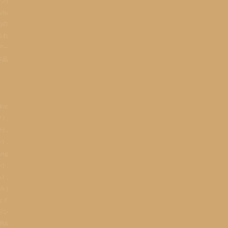
ラン)
lo
)の
られ
アー
作品
ric
) ,
) ,
) ,
ang
) ,
) ,
ブル)
ジェイ
メゾン
ERA