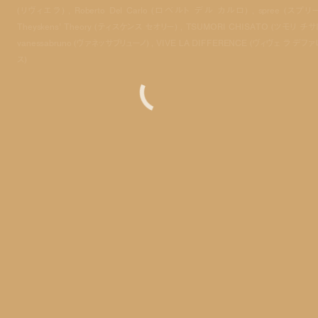
(リヴィエラ) , Roberto Del Carlo (ロベルト デル カルロ) , spree (スプリー
Theyskens’ Theory (ティスケンス セオリー) , TSUMORI CHISATO (ツモリ チサト
vanessabruno (ヴァネッサブリューノ) , VIVE LA DIFFERENCE (ヴィヴェ ラ デフ
ス)