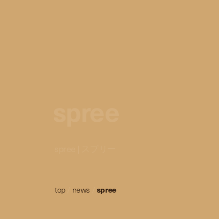
spree
spree | スプリー
top
/
news
/
spree