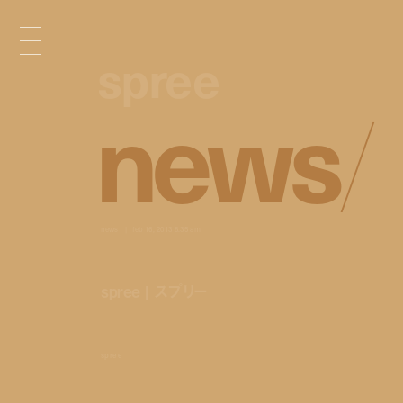
spree
spree
n
e
w
s
/
news
feb 16, 2013 8:35 am
spree | スプリー
spree