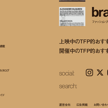
b
r
ファッションブラ
上映中のTFP的おす
ト連載
開催中のTFP的おす
social:
カタログ
Instagram
𝕏
search:
イド
運営会社
広告掲載
お問い合わ