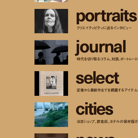
p
o
r
t
r
a
i
t
s
クリエイティビティに迫るインタビュー
j
o
u
r
n
a
l
時代を切り取るコラム、対談、ポートレー
s
e
l
e
c
t
定番から最新作までを網羅するアイテム
c
i
t
i
e
s
注目ショップ、飲食店、ホテルの保存版ガ