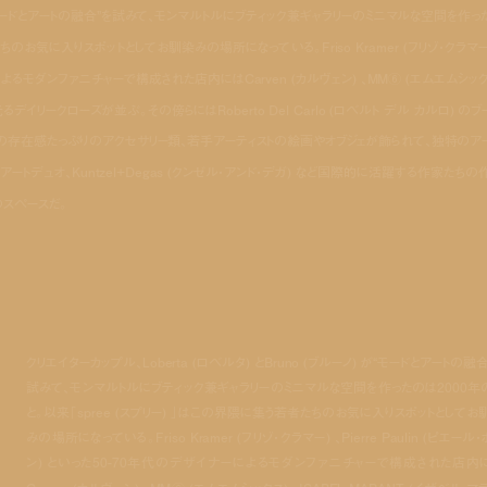
ノ) が“モードとアートの融合”を試みて、モンマルトルにブティック兼ギャラリーのミニマルな空間を作っ
ちのお気に入りスポットとしてお馴染みの場所になっている。Friso Kramer (フリゾ・クラマー)
イナーによるモダンファニチャーで構成された店内にはCarven (カルヴェン) 、MM⑥ (エムエムシック
光るデイリークローズが並ぶ。その傍らにはRoberto Del Carlo (ロベルト デル カルロ) のブ
バッグなどの存在感たっぷりのアクセサリー類、若手アーティストの絵画やオブジェが飾られて、独特のア
トデュオ、Kuntzel+Degas (クンゼル・アンド・デガ) など国際的に活躍する作家たちの
スペースだ。
クリエイターカップル、Loberta (ロベルタ) とBruno (ブルーノ) が“モードとアートの融合
試みて、モンマルトルにブティック兼ギャラリーのミニマルな空間を作ったのは2000年
と。以来「spree (スプリー) 」はこの界隈に集う若者たちのお気に入りスポットとしてお
みの場所になっている。Friso Kramer (フリゾ・クラマー) 、Pierre Paulin (ピエール
ン) といった50-70年代のデザイナーによるモダンファニチャーで構成された店内