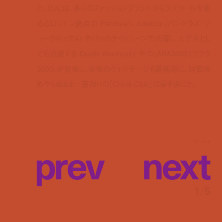
た。DJには、多くのファッションブランドからラブコールを集
めるロンドン拠点の Pandora’s Jukebox (パンドラズ・ジ
ュークボックス) やパリのナイトシーンで活躍し、モデルとし
ても活躍する Dustin Muchuvitz や CLARA3000 (クララ
3000) が登場し、会場のヴォルテージも最高潮に。興奮冷
めやらぬまま一夜限りの「Chloé Club」は幕を閉じた。
p
r
e
v
n
e
x
t
© Chloé
1
/
5