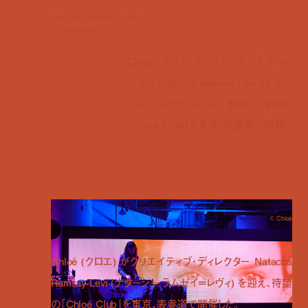
watch inside "chloé club" in tokyo
by
manaha hosoda
Chloé (クロエ) がクリエイティブ・ディレ
クター Natacha Ramsay-Levi (ナター
シャ・ラムゼイ＝レヴィ) を迎え、待望の
「Chloé Club」を東京、表参道で開催し
た。
© Chloé
Chloé (クロエ) がクリエイティブ・ディレクター Natacha
Ramsay-Levi (ナターシャ・ラムゼイ＝レヴィ) を迎え、待望
の「Chloé Club」を東京、表参道で開催した。