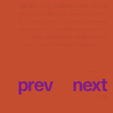
会場に駆けつけた面々も豪華な顔ぶれが揃い、中には海
外からのゲストも。著名ブロガー Bryanboy (ブライアン・
ボーイ) をはじめ、ロサンゼルスからは Dani & Aimee
Song (ダニ&アミー・ソング) 姉妹や Tina Leung (ティナ・
リュン) が来場し、忽那汐里や森星、前田敦子ら日本のゲ
ストとともに Chloé (クロエ) の記念すべき夜を祝った。
p
r
e
v
n
e
x
t
Natacha Ramsay-Levi & 森星 | © Chloé
1
/
12