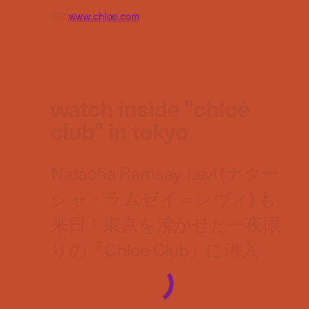
HP：
www.chloe.com
watch inside "chloé
club" in tokyo
Natacha Ramsay-Levi (ナター
シャ・ラムゼイ＝レヴィ) も
来日！東京を沸かせた一夜限
りの「Chloé Club」に潜入