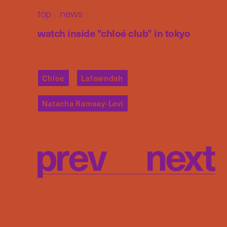
top
/
news
/
watch inside "chloé club" in tokyo
Chloe
Lafawndah
Natacha Ramsay-Levi
p
r
e
v
n
e
x
t