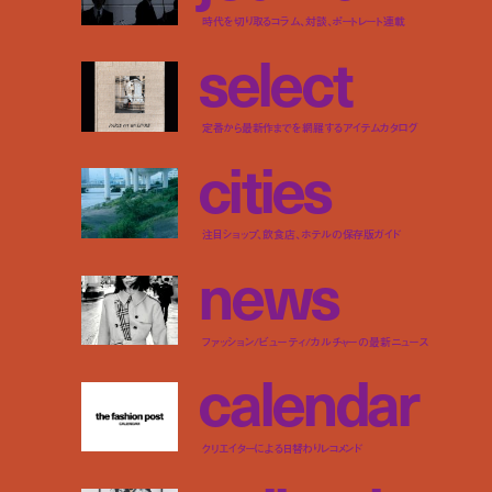
時代を切り取るコラム、対談、ポートレート連載
s
e
l
e
c
t
定番から最新作までを網羅するアイテムカタログ
c
i
t
i
e
s
注目ショップ、飲食店、ホテルの保存版ガイド
n
e
w
s
ファッション/ビューティ/カルチャーの最新ニュース
c
a
l
e
n
d
a
r
クリエイターによる日替わりレコメンド