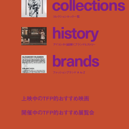
c
o
l
l
e
c
t
i
o
n
s
コレクションルック一覧
h
i
s
t
o
r
y
アイコンから紐解くブランドヒストリー
b
r
a
n
d
s
ファッションブランド A to Z
上映中のTFP的おすすめ映画
開催中のTFP的おすすめ展覧会