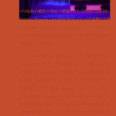
パリ以外の都市で初めて開催された「Chloé Club」は、
Natacha Ramsay-Levi をはじめヨーロッパで活躍する著
名DJの面々が共に来日し、東京のナイトシーンを鮮やかに
彩った。会場前には長蛇の列ができ、その注目度の高さを
伺い知ることができた。
ネオンライトに導かれ、会場となったIDOLの階段を下って
いくと出現するのは、大型LEDスクリーンに映し出された
Chloé ロゴ。1,200人以上のゲストで埋め尽くされた会場
は、熱気に満ち溢れている。今回ステージでパフォーマン
スを披露したのは、Warp Records (ワープ・レコーズ) の
注目のシンガー Lafawndah (ラファンダ)。ニューヨークを
拠点に活躍する彼女は、エクスペリメンタルなトラックにの
せて繊細でありながらソウルフルな歌声でフロアを沸かせ