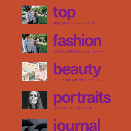
t
o
p
世界が広がる、ファッションメディア
f
a
s
h
i
o
n
デジタルで表現するファッションストーリー
b
e
a
u
t
y
ビューティの可能性を探るエディトリアル
p
o
r
t
r
a
i
t
s
クリエイティビティに迫るインタビュー
j
o
u
r
n
a
l