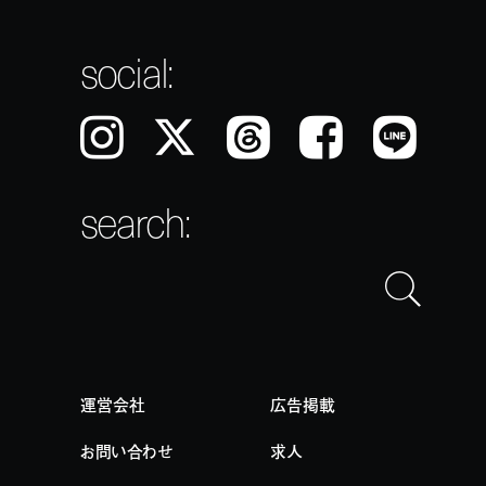
social:
Instagram
𝕏
Threads
Facebook
LINE
search:
運営会社
広告掲載
お問い合わせ
求人