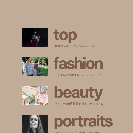
t
o
p
世界が広がる、ファッションメディア
f
a
s
h
i
o
n
デジタルで表現するファッションストーリー
b
e
a
u
t
y
ビューティの可能性を探るエディトリアル
p
o
r
t
r
a
i
t
s
クリエイティビティに迫るインタビュー