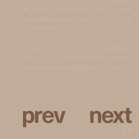
放っているアンクルのDリングベルト。スタイリッシュであり
ながら実用的な面も併せ持っており、コレクションのキーと
もいうべき存在だ。
2018年プレフォール ウィメンズ コレクションは4月12日より
公式オンラインショップにて先行発売がスタートされてお
り、店頭でも5月上旬より随時展開されていく予定だ。
p
r
e
v
n
e
x
t
© Jimmy Choo
1
/
3