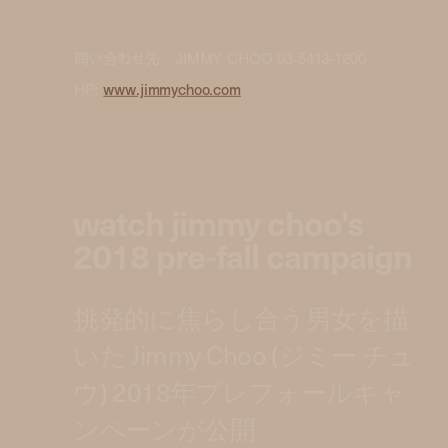
問い合わせ先／JIMMY CHOO 03-5413-1200
HP:
www.jimmychoo.com
watch jimmy choo's
2018 pre-fall campaign
挑発的に焦らし合う男女を描
いた Jimmy Choo (ジミー チュ
ウ) 2018年プレフォールキャ
ンペーンが公開