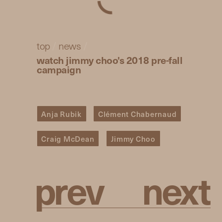
top
/
news
/
watch jimmy choo's 2018 pre-fall
campaign
Anja Rubik
Clément Chabernaud
Craig McDean
Jimmy Choo
p
r
e
v
n
e
x
t