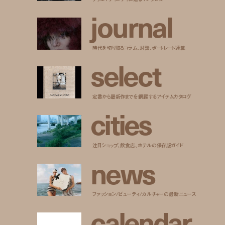
j
o
u
r
n
a
l
時代を切り取るコラム、対談、ポートレート連載
s
e
l
e
c
t
定番から最新作までを網羅するアイテムカタログ
c
i
t
i
e
s
注目ショップ、飲食店、ホテルの保存版ガイド
n
e
w
s
ファッション/ビューティ/カルチャーの最新ニュース
c
a
l
e
n
d
a
r