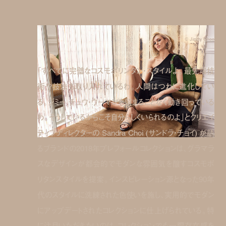
© Jimmy Choo
「すべてに完璧なコスモポリンタン・スタイルよ。最先端技
術や技法も取り入れているわ。人間はつねに進化してい
る。ジミー チュウ・ウーマンも留まることなく動き回っている
わ。そうしているからこそ自分らしくいられるのよ」とクリエイ
ティブディレクターの Sandra Choi (サンドラ・チョイ) が語
るブランドの2018年プレフォールコレクションは、グラマラ
スなデザインが都会的でモダンな雰囲気を醸すコスモポ
リタンスタイルを提案。インスピレーション源となった90年
代のスタイルに洗練された色使いを施し、実用的でモダン
にアップデートされたコレクションに仕上げられている。特
に注目いただきたいのは、コレクションでも一際存在感を