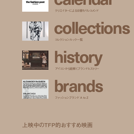
クリエイターによる日替わりレコメンド
c
o
l
l
e
c
t
i
o
n
s
コレクションルック一覧
h
i
s
t
o
r
y
アイコンから紐解くブランドヒストリー
b
r
a
n
d
s
ファッションブランド A to Z
上映中のTFP的おすすめ映画