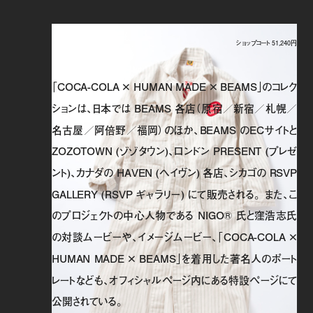
ショップコート 51,240円
「COCA-COLA × HUMAN MADE × BEAMS」のコレク
ションは、日本では BEAMS 各店（原宿／新宿／札幌／
名古屋／阿倍野／福岡）のほか、BEAMS のECサイトと
ZOZOTOWN (ゾゾタウン)、ロンドン PRESENT (プレゼ
ント)、カナダの HAVEN (ヘイヴン) 各店、シカゴの RSVP
GALLERY (RSVP ギャラリー) にて販売される。 また、こ
のプロジェクトの中心人物である NIGO® 氏と窪浩志氏
の対談ムービーや、イメージムービー、「COCA-COLA ×
HUMAN MADE × BEAMS」を着用した著名人のポート
レートなども、オフィシャルページ内にある特設ページにて
公開されている。