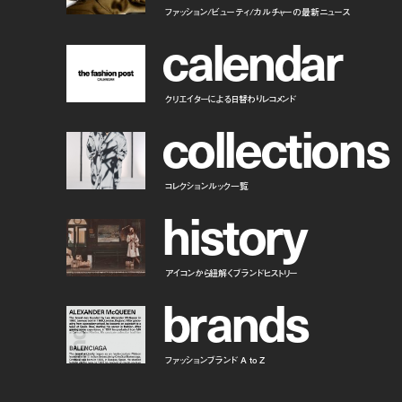
ファッション/ビューティ/カルチャーの最新ニュース
c
a
l
e
n
d
a
r
クリエイターによる日替わりレコメンド
c
o
l
l
e
c
t
i
o
n
s
コレクションルック一覧
h
i
s
t
o
r
y
アイコンから紐解くブランドヒストリー
b
r
a
n
d
s
ファッションブランド A to Z