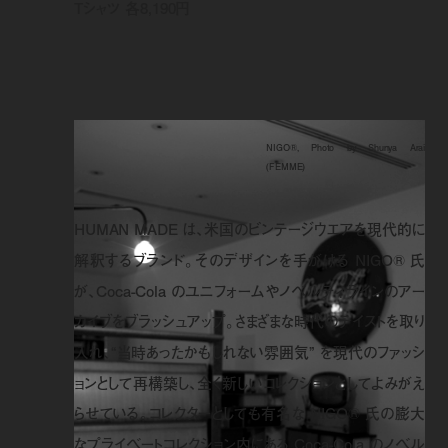
Tシャツ 各8,190円
NIGO®, Photo by Shunya Arai
(FEMME)
HUMAN MADE は、米国のビンテージウエアを現代的に
解釈するブランド。そのデザインを手がける NIGO® 氏
が、Coca-Cola のユニフォームやノベルティラインのアー
カイブをブラッシュアップ。さまざまな時代のテイストを取り
入れ、“当時あったかもしれない雰囲気” を現代のファッシ
ョンとして再構築し、全く新しいコレクションとしてよみがえ
らせている。コレクターとしても有名な NIGO® 氏の膨大
なプライベートコレクション内にある Coca-Cola のノベル