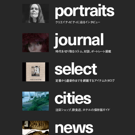
p
o
r
t
r
a
i
t
s
クリエイティビティに迫るインタビュー
j
o
u
r
n
a
l
時代を切り取るコラム、対談、ポートレート連載
s
e
l
e
c
t
定番から最新作までを網羅するアイテムカタログ
c
i
t
i
e
s
注目ショップ、飲食店、ホテルの保存版ガイド
n
e
w
s