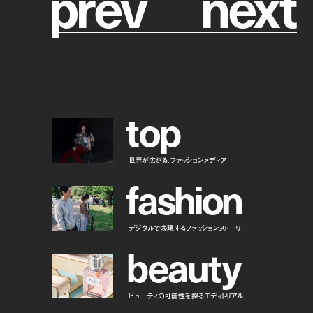
p
r
e
v
n
e
x
t
t
o
p
世界が広がる、ファッションメディア
f
a
s
h
i
o
n
デジタルで表現するファッションストーリー
b
e
a
u
t
y
ビューティの可能性を探るエディトリアル