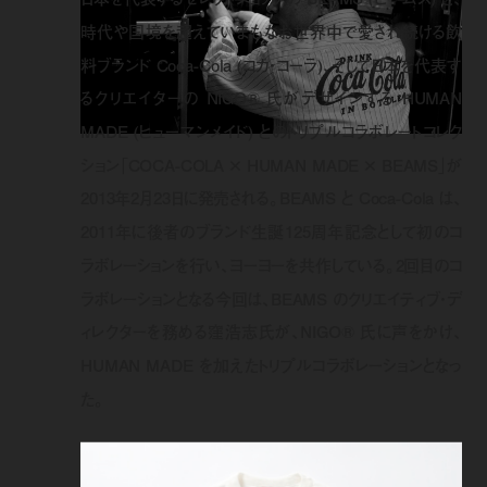
時代や国境を超えていまもなお世界中で愛され続ける飲
料ブランド Coca-Cola (コカ・コーラ)、そして日本を代表す
るクリエイターの NIGO® 氏がデザインする HUMAN
MADE (ヒューマンメイド) とのトリプルコラボレートコレク
ション「COCA-COLA × HUMAN MADE × BEAMS」が
2013年2月23日に発売される。BEAMS と Coca-Cola は、
2011年に後者のブランド生誕125周年記念として初のコ
ラボレーションを行い、ヨーヨーを共作している。2回目のコ
ラボレーションとなる今回は、BEAMS のクリエイティブ・デ
ィレクターを務める窪浩志氏が、NIGO® 氏に声をかけ、
HUMAN MADE を加えたトリプルコラボレーションとなっ
た。