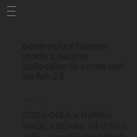
coca-cola x human
made x beams
collection to come out
on feb 23
news
feb 1, 2013 4:15 pm
COCA-COLA x HUMAN
MADE x BEAMS のトリプルコ