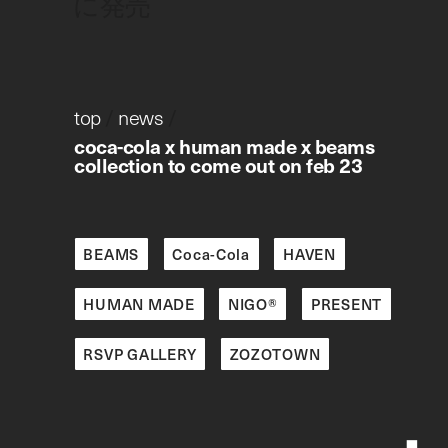
に発売
top
/
news
/
coca-cola x human made x beams
collection to come out on feb 23
BEAMS
Coca-Cola
HAVEN
HUMAN MADE
NIGO®
PRESENT
RSVP GALLERY
ZOZOTOWN