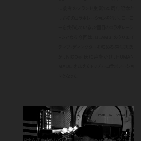
に後者のブランド生誕125周年記念と
して初のコラボレーションを行い、ヨーヨ
ーを共作している。2回目のコラボレーシ
ョンとなる今回は、BEAMS のクリエイ
ティブ・ディレクターを務める窪浩志氏
が、NIGO® 氏に声をかけ、HUMAN
MADE を加えたトリプルコラボレーショ
ンとなった。
NIGO®, Photo by Shunya Arai
(FEMME)
日本を代表するセレクトショップの BEAMS (ビームス) と、