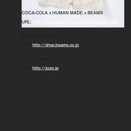
COCA-COLA x HUMAN MADE x BEAMS
URL:
http://www.beams.co.jp/pickup/detail/1229
BEAMS online shop
URL:
http://shop.beams.co.jp
ZOZOTOWN
URL:
http://zozo.jp