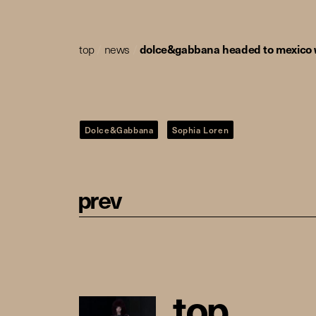
top
/
news
/
dolce&gabbana headed to mexico w
Dolce&Gabbana
Sophia Loren
p
r
e
v
t
o
p