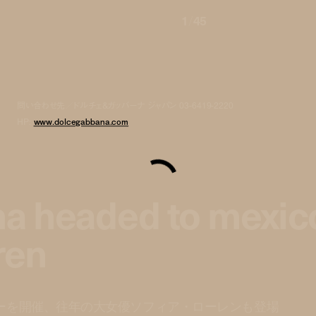
1
/
45
問い合わせ先／ドルチェ＆ガッバーナ ジャパン 03-6419-2220
HP:
www.dolcegabbana.com
a headed to mexic
ren
ーを開催、往年の大女優ソフィア・ローレンも登場