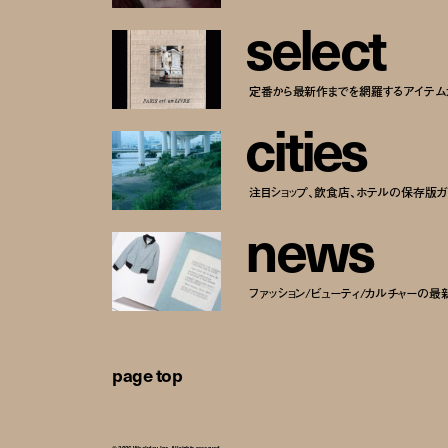
s
e
l
e
c
t
定番から最新作までを網羅するアイテム
c
i
t
i
e
s
注目ショップ、飲食店、ホテルの保存版ガ
n
e
w
s
ファッション/ビューティ/カルチャーの最
page top