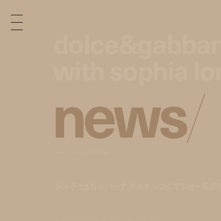
dolce&gabban
dolce&gabban
with sophia lo
with sophia lo
n
e
w
s
/
news
may 1, 2018 6:00 pm
ドルチェ&ガッバーナがメキシコにてショーを開