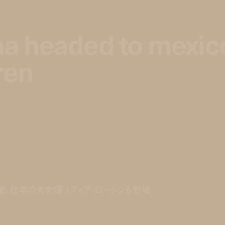
a headed to mexic
a headed to mexic
ren
ren
催、往年の大女優ソフィア・ローレンも登場