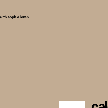
ith sophia loren
c
a
l