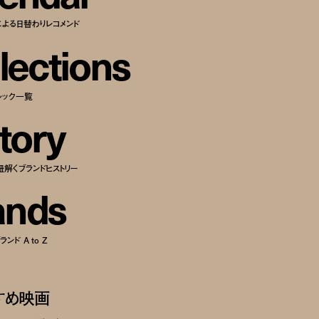
による日替わりレコメンド
l
e
c
t
i
o
n
s
ルック一覧
t
o
r
y
紐解くブランドヒストリー
a
n
d
s
ンド A to Z
すめ映画