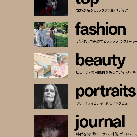
世界が広がる、ファッションメディア
f
a
s
h
i
o
n
デジタルで表現するファッションストーリ
b
e
a
u
t
y
ビューティの可能性を探るエディトリアル
p
o
r
t
r
a
i
t
s
クリエイティビティに迫るインタビュー
j
o
u
r
n
a
l
時代を切り取るコラム、対談、ポートレー