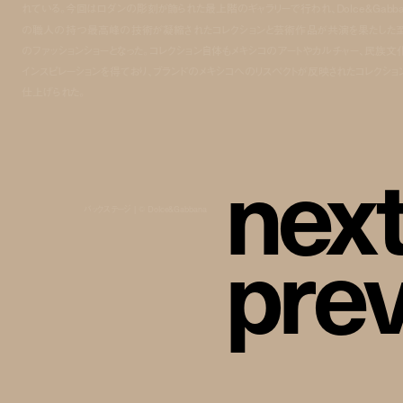
れている。今回はロダンの彫刻が飾られた最上階のギャラリーで行われ、Dolce&Gabba
の職人の持つ最高峰の技術が凝縮されたコレクションと芸術作品が共演を果たした
のファッションショーとなった。コレクション自体もメキシコのアートやカルチャー、民族文
インスピレーションを得ており、ブランドのメキシコへのリスペクトが反映されたコレクショ
仕上げられた。
n
e
x
バックステージ | © Dolce&Gabbana
p
r
e