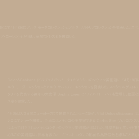
ヤ美術館にて4月18日にアルタ モーダコレクションとアルタ サルトリアコレクションを発表した。スペ
フィア・ローレン) も登場し、華麗なドレス姿を披露した。
Dolce&Gabbana (ドルチェ&ガッバーナ) がメキシコのソウマヤ美術館にて4月18日
ルタ モーダコレクションとアルタ サルトリアコレクションを発表した。スペシャルゲストに
タリアを代表する往年の大女優 Sophia Loren (ソフィア・ローレン) も登場し、華麗な
ス姿を披露した。
4月6日より3日間ニューヨークにて開催されたショーに続き、今回 Dolce&Gabbana は
シコにてショーを開催し、会場にはメキシコの実業家である Carlos Slim (カルロス・スリ
によって創立されたメキシコシティのソウマヤ美術館が選ばれた。建築自体も高い評価
めるこの美術館は。世界有数のオーギュスト・ロダンの彫刻作品所蔵数を誇ることでも