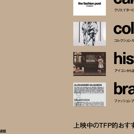
クリエイター
c
o
l
ー
コレクション
h
i
s
アイコンから
b
r
ファッションブラ
上映中のTFP的おす
ト連載