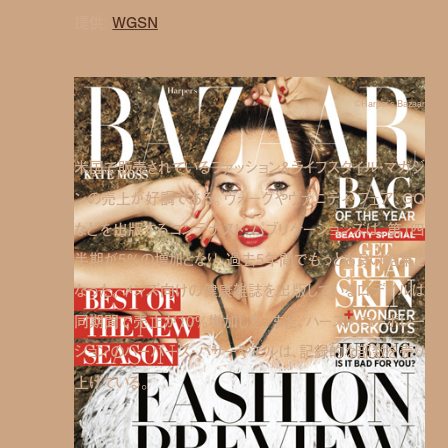
提供:
WGSN
©Harper's Bazaar
米国で販売されているファッション＆ライフスタイル・マガジ
ンの売上が好調である。ヴォーグやヴァニティ・フェア、GQ
などを出版するコンデナスト・パブリケーションズは、第1四
半期が5％の増加となり、過去5年間でもっとも良い結果と
なった。メンズ向けの健康雑誌を出版しているロデイルは
同期間で売上が10％増加した。また、ハースト・コーポレー
ションのハーパース・バザーやエルは、記録的な部数を売り
上げている。