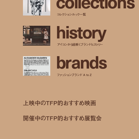
c
o
l
l
e
c
t
i
o
n
s
コレクションルック一覧
h
i
s
t
o
r
y
アイコンから紐解くブランドヒストリー
b
r
a
n
d
s
ファッションブランド A to Z
上映中のTFP的おすすめ映画
開催中のTFP的おすすめ展覧会