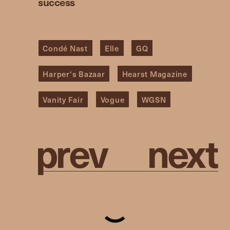
success
Condé Nast
Elle
GQ
Harper's Bazaar
Hearst Magazine
Vanity Fair
Vogue
WGSN
p
r
e
v
n
e
x
t