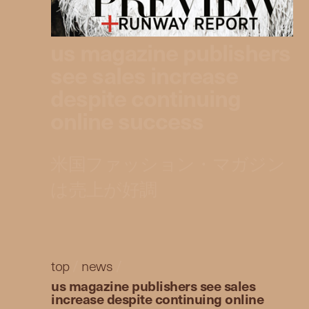
us magazine publishers
see sales increase
despite continuing
online success
米国ファッション・マガジン
は売上が好調
top
/
news
/
us magazine publishers see sales
increase despite continuing online