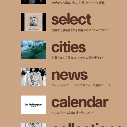
時代を切り取るコラム、対談、ポートレート連載
s
e
l
e
c
t
定番から最新作までを網羅するアイテムカタログ
c
i
t
i
e
s
注目ショップ、飲食店、ホテルの保存版ガイド
n
e
w
s
ファッション/ビューティ/カルチャーの最新ニュース
c
a
l
e
n
d
a
r
クリエイターによる日替わりレコメンド