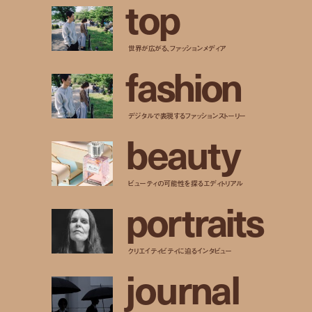
t
o
p
世界が広がる、ファッションメディア
f
a
s
h
i
o
n
デジタルで表現するファッションストーリー
b
e
a
u
t
y
ビューティの可能性を探るエディトリアル
p
o
r
t
r
a
i
t
s
クリエイティビティに迫るインタビュー
j
o
u
r
n
a
l