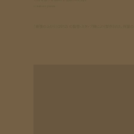
"c'est la vie !" to launch in japan from july 6
by
daisuke yokota
『最強のふたり』(2012) の監督・スタッフ陣により製作された、待望の