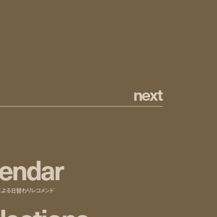
n
e
x
t
e
n
d
a
r
による日替わりレコメンド