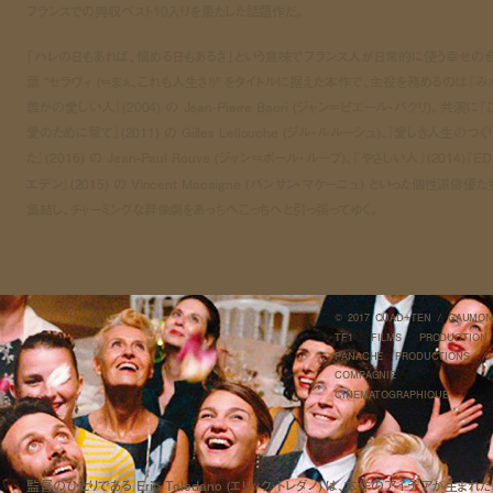
フランスでの興収ベスト10入りを果たした話題作だ。
「ハレの日もあれば、悩める日もあるさ」という意味でフランス人が日常的に使う幸せの
葉 “セラヴィ (＝まぁ、これも人生さ！)” をタイトルに据えた本作で、主役を務めるのは『み
誰かの愛しい人』(2004) の Jean-Pierre Bacri (ジャン＝ピエール・バクリ)。共演に
愛のために撃て』(2011) の Gilles Lellouche (ジル・ルルーシュ)、『愛しき人生のつ
た』(2016) の Jean-Paul Rouve (ジャン＝ポール・ルーブ)、『やさしい人』(2014)『E
エデン』(2015) の Vincent Macaigne (バンサン・マケーニュ) といった個性派俳優た
集結し、チャーミングな群像劇をあっちへこっちへと引っ張ってゆく。
© 2017 QUAD+TEN / GAUMON
TF1 FILMS PRODUCTIO
PANACHE PRODUCTIONS /
COMPAGNIE
CINEMATOGRAPHIQUE
監督のひとりである Eric Toledano (エリック・トレダノ) は、本作のアイデアが生まれた