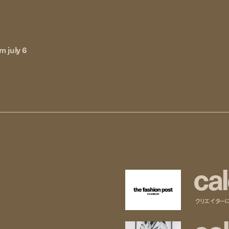
om july 6
c
a
l
クリエイター