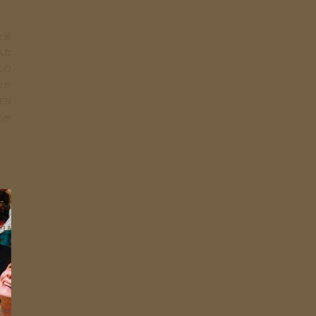
合言
んな
『この
くりか
DEN
ちが
T /
N /
 LA
きっ