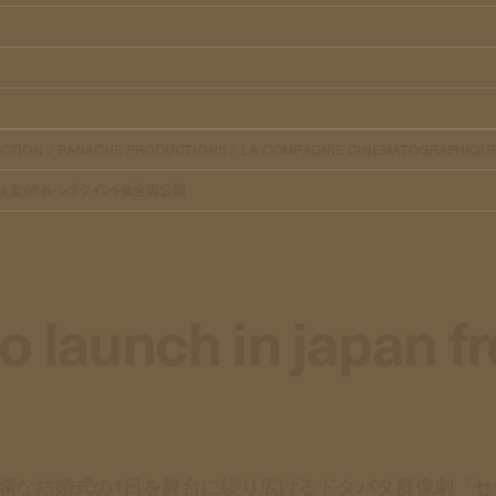
UCTION / PANACHE PRODUCTIONS / LA COMPAGNIE CINEMATOGRAPHIQU
日(金)渋谷・シネクイント他全国公開
" to launch in japan 
爛な結婚式の1日を舞台に繰り広げるドタバタ群像劇『セ