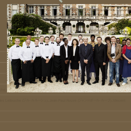
© 2017 QUAD+TEN / GAUMON
TF1 FILMS PRODUCTIO
PANACHE PRODUCTIONS /
COMPAGNIE
CINEMATOGRAPHIQUE
作品情報
kache (オリビエ・ナカシュ)
lles Lellouche (ジル・ルルーシュ)、Jean-Paul Rouve (ジャン＝ポール・ルーブ)、Vincent