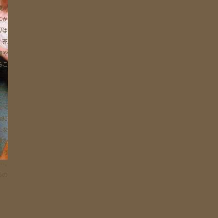
僕た
にか
りは
に充
籍や
らこ
たマ
な結
、な
歌を
にう
…。
るの