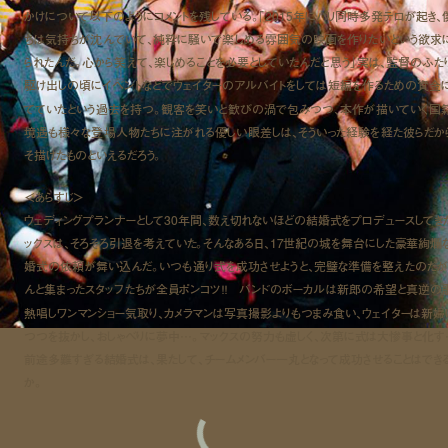
かけについて以下のようにコメントを残している。「2015年にパリ同時多発テロが起き、
ちは気持ちが沈んでいて、純粋に騒いで楽しめる雰囲気の映画を作りたいという欲求
られたんだ。心から笑えて、楽しめることを必要としていたんだと思う」実は、監督のふた
駆け出しの頃にイベントなどでウェイターのアルバイトをしては短編を作るための資金
てていたという過去を持つ。観客を笑いと歓びの渦で包みつつ、本作が描いていく国
境遇も様々な登場人物たちに注がれる優しい眼差しは、そういった経験を経た彼らだか
そ描けたものといえるだろう。
＜あらすじ＞
ウェディングプランナーとして30年間、数え切れないほどの結婚式をプロデュースしてき
ックスは、そろそろ引退を考えていた。そんなある日、17世紀の城を舞台にした豪華絢爛
婚式の依頼が舞い込んだ。いつも通り式を成功させようと、完璧な準備を整えたのだが
んと集まったスタッフたちが全員ポンコツ！！ バンドのボーカルは新郎の希望と真逆の
熱唱しワンマンショー気取り、カメラマンは写真撮影よりもつまみ食い、ウェイターは新婦
つつを抜かし、おしゃべりに夢中…。マックスの努力も虚しく、次第に式は大惨事と化す
前途多難すぎる結婚式は、果たして、チームメンバー一丸となって成功させることはでき
か。