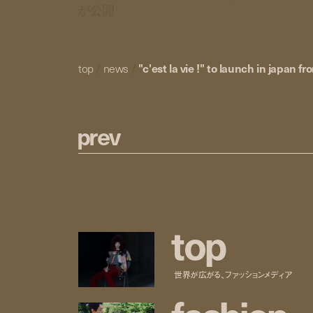
が公開
top
/
news
/
"c'est la vie !" to launch in japan fr
p
r
e
v
t
o
p
世界が広がる、ファッションメディア