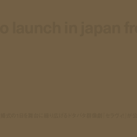
" to launch in japan 
" to launch in japan 
婚式の1日を舞台に繰り広げるドタバタ群像劇『セラヴィ！』が