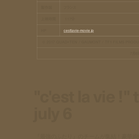
製作国
フランス
上映時間
117分
HP
cestlavie-movie.jp
© 2017 QUAD+TEN / GAUMONT / TF1 FILMS PROD
7月6
"c'est la vie !
july 6
『最強のふたり』のチームが集結！豪華絢