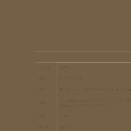
タイトル
セラヴィ！
原題
C’EST LA VIE !
監督
Eric Toledano (エリック・トレダノ)、Olivier Na
Jean-Pierre Bacri (ジャン＝ピエール・バクリ)、Gi
出演
Macaigne (バンサン・マケーニュ)
配給
パルコ
製作年
2017年