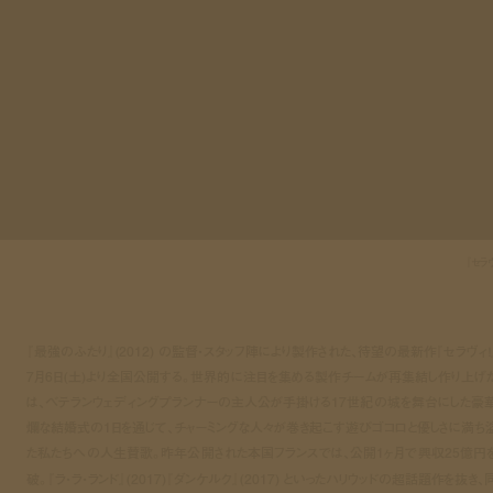
『セラヴ
『最強のふたり』(2012) の監督・スタッフ陣により製作された、待望の最新作『セラヴィ！
7月6日(土)より全国公開する。世界的に注目を集める製作チームが再集結し作り上げ
は、ベテランウェディングプランナーの主人公が手掛ける17世紀の城を舞台にした豪
爛な結婚式の1日を通じて、チャーミングな人々が巻き起こす遊びゴコロと優しさに満ち
た私たちへの人生賛歌。昨年公開された本国フランスでは、公開1ヶ月で興収25億円
破。『ラ・ラ・ランド』(2017)『ダンケルク』(2017) といったハリウッドの超話題作を抜き、