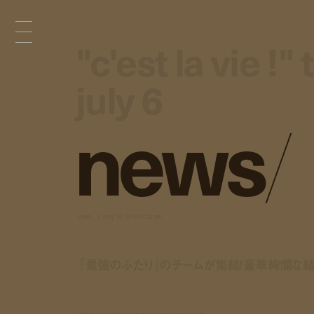
"c'est la vie !
"c'est la vie !
july 6
july 6
n
e
w
s
/
news
may 16, 2018 12:00 pm
『最強のふたり』のチームが集結！豪華絢爛な結