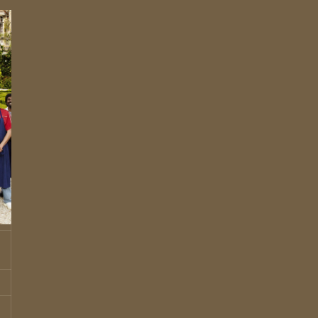
T /
N /
 LA