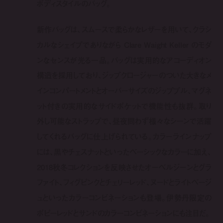
ボディスタイルのバッグ。
新作バッグは、スムースで柔らかなレザーを用いて、クラシ
カルなシェイプでありながら Clare Waight Keller のモダ
ンなセンスが光る一品。バッグは実用的なアコーディオン
構造を採用しており、ジップクロージャーのついた大きなメ
インコンパートメントとオーバーサイズのジッププル、マグネ
ット付きの実用的なサイドポケットで機能性も抜群。取り
外し可能なストラップで、昼夜問わず様々なシーンで活躍
してくれるバッグに仕上げられている。カラーラインナップ
には、黒やチェスナットといったベーシックなカラーに加え、
2018秋冬コレクションを反映させたオーベルジーンとグラ
ファイト、フィグピンクとチェリーレッド、ヌードとライトベージ
ュといったカラーコンビネーションも登場。伊勢丹限定の
ポピーレッドとサンドのカラーコンビネーションにも注目だ。