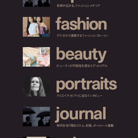
世界が広がる、ファッションメディア
f
a
s
h
i
o
n
デジタルで表現するファッションストーリー
b
e
a
u
t
y
ビューティの可能性を探るエディトリアル
p
o
r
t
r
a
i
t
s
クリエイティビティに迫るインタビュー
j
o
u
r
n
a
l
時代を切り取るコラム、対談、ポートレート連載