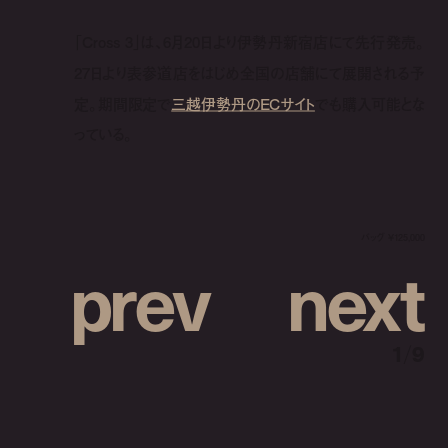
「Cross 3」は、6月20日より伊勢丹新宿店にて先行発売。
27日より表参道店をはじめ全国の店舗にて展開される予
定。期間限定で
三越伊勢丹のECサイト
でも購入可能とな
っている。
バッグ ¥125,000
p
r
e
v
n
e
x
t
1
/
9