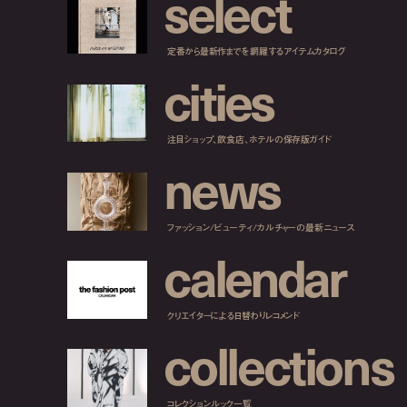
s
e
l
e
c
t
定番から最新作までを網羅するアイテムカタログ
c
i
t
i
e
s
注目ショップ、飲食店、ホテルの保存版ガイド
n
e
w
s
ファッション/ビューティ/カルチャーの最新ニュース
c
a
l
e
n
d
a
r
クリエイターによる日替わりレコメンド
c
o
l
l
e
c
t
i
o
n
s
コレクションルック一覧