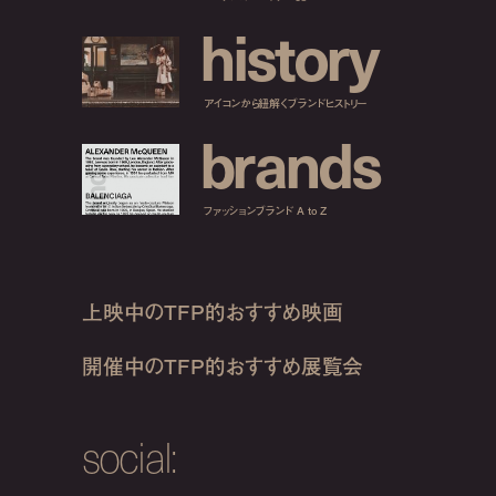
h
i
s
t
o
r
y
アイコンから紐解くブランドヒストリー
b
r
a
n
d
s
ファッションブランド A to Z
上映中のTFP的おすすめ映画
開催中のTFP的おすすめ展覧会
social: