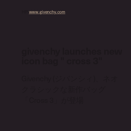
HP：
www.givenchy.com
givenchy launches new
icon bag " cross 3"
Givenchy (ジバンシィ)、ネオ
クラシックな新作バッグ
「Cross 3」が登場