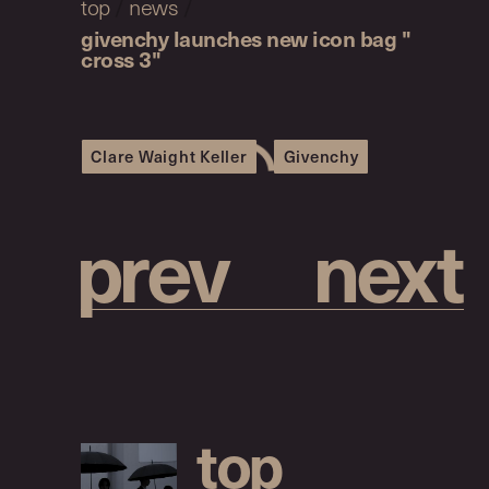
top
/
news
/
givenchy launches new icon bag "
cross 3"
Clare Waight Keller
Givenchy
p
r
e
v
n
e
x
t
t
o
p