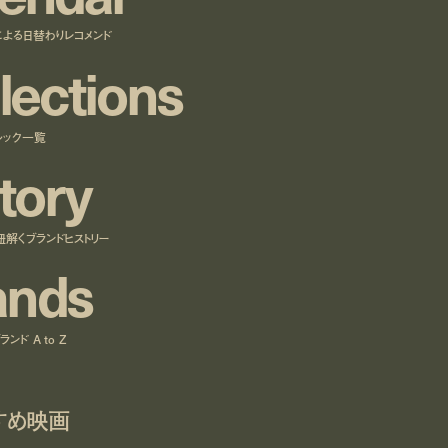
による日替わりレコメンド
l
e
c
t
i
o
n
s
ルック一覧
t
o
r
y
紐解くブランドヒストリー
a
n
d
s
ンド A to Z
すめ映画