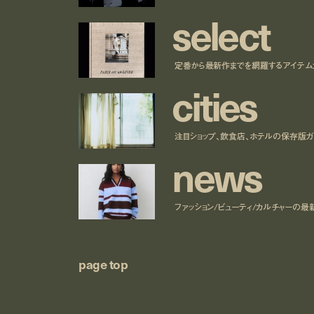
s
e
l
e
c
t
定番から最新作までを網羅するアイテム
c
i
t
i
e
s
注目ショップ、飲食店、ホテルの保存版ガ
n
e
w
s
ファッション/ビューティ/カルチャーの最
page top