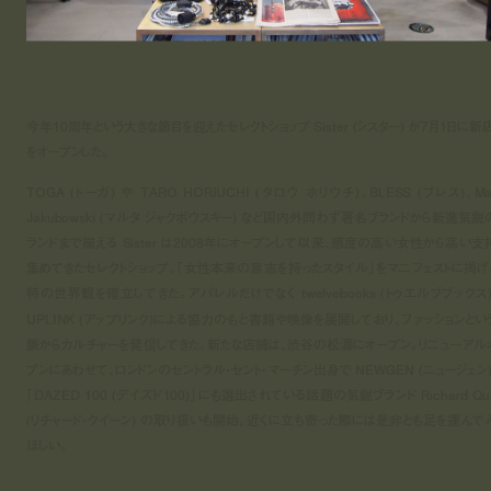
今年10周年という大きな節目を迎えたセレクトショップ Sister (シスター) が7月1日に新
をオープンした。
TOGA (トーガ) や TARO HORIUCHI (タロウ ホリウチ)、BLESS (ブレス)、Mar
Jakubowski (マルタ ジャクボウスキー) など国内外問わず著名ブランドから新進気鋭
ランドまで揃える Sister は2008年にオープンして以来、感度の高い女性から高い支
集めてきたセレクトショップ。「女性本来の意志を持ったスタイル」をマニフェストに掲げ
特の世界観を確立してきた。アパレルだけでなく twelvebooks (トゥエルブブックス)
UPLINK (アップリンク)による協力のもと書籍や映像を展開しており、ファッションとい
脈からカルチャーを発信してきた。新たな店舗は、渋谷の松濤にオープン。リニューアル
プンにあわせて、ロンドンのセントラル・セント・マーチン出身で NEWGEN (ニュージェン)
「DAZED 100 (デイズド100)」にも選出されている話題の気鋭ブランド Richard Qui
(リチャード・クイーン) の取り扱いも開始。近くに立ち寄った際には是非とも足を運んで
ほしい。