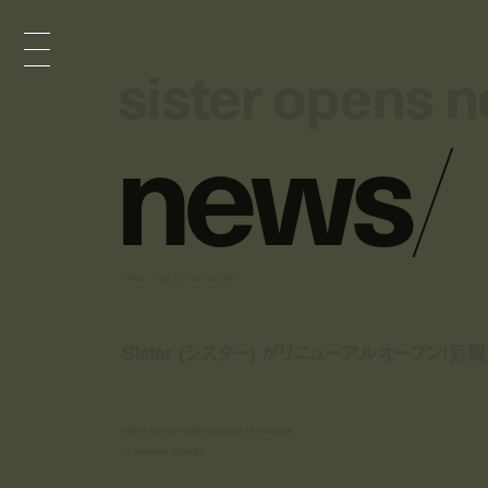
sister opens n
sister opens n
n
e
w
s
/
news
jul 2, 2018 5:00 pm
Sister (シスター) がリニューアルオープン！気鋭
sister opens new boutique in shibuya
by
manaha hosoda