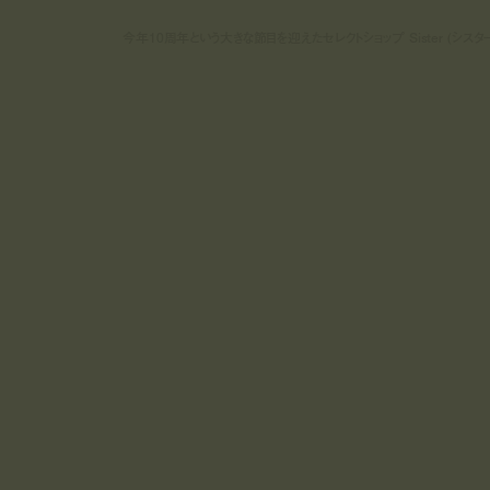
今年10周年という大きな節目を迎えたセレクトショップ Sister (シス