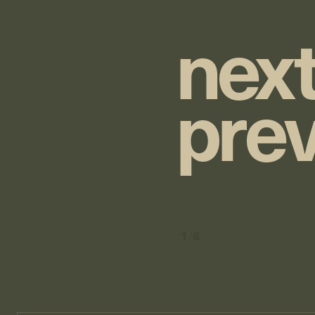
n
e
x
p
r
e
1
/
6