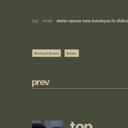
top
/
news
/
sister opens new boutique in shib
Richard Quinn
Sister
p
r
e
v
t
o
p