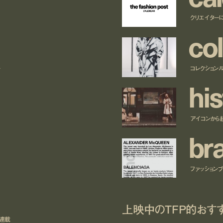
クリエイター
c
o
l
ー
コレクション
h
i
s
アイコンから
b
r
ファッションブラ
上映中のTFP的おす
ト連載