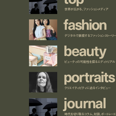
世界が広がる、ファッションメディア
f
a
s
h
i
o
n
デジタルで表現するファッションストーリ
b
e
a
u
t
y
ビューティの可能性を探るエディトリアル
p
o
r
t
r
a
i
t
s
クリエイティビティに迫るインタビュー
j
o
u
r
n
a
l
時代を切り取るコラム、対談、ポートレー