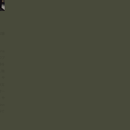
店舗
ta
のブ
持を
、独
 や
う文
オー
 や
nn
みて