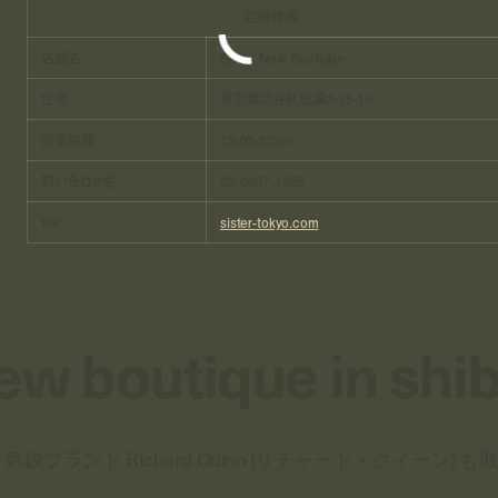
店舗情報
店舗名
Sister New Boutique
住所
東京都渋谷区松濤2-13-10
営業時間
12:00-20:00
問い合わせ先
03-6407-1285
HP
sister-tokyo.com
ew boutique in shi
！気鋭ブランド Richard Quinn (リチャード・クイーン) 