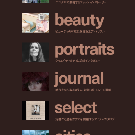
デジタルで表現するファッションストーリー
b
e
a
u
t
y
ビューティの可能性を探るエディトリアル
p
o
r
t
r
a
i
t
s
クリエイティビティに迫るインタビュー
j
o
u
r
n
a
l
時代を切り取るコラム、対談、ポートレート連載
s
e
l
e
c
t
定番から最新作までを網羅するアイテムカタログ