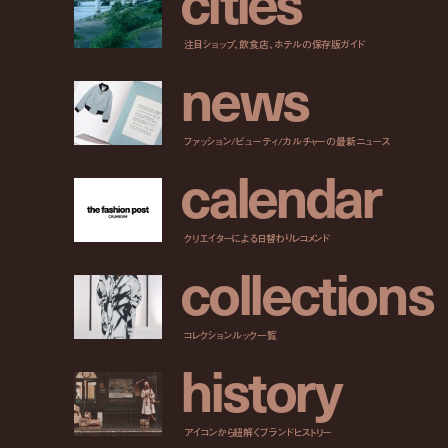
c
i
t
i
e
s
注目ショップ、飲食店、ホテルの保存版ガイド
n
e
w
s
ファッション/ビューティ/カルチャーの最新ニュース
c
a
l
e
n
d
a
r
クリエイターによる日替わりレコメンド
c
o
l
l
e
c
t
i
o
n
s
コレクションルック一覧
h
i
s
t
o
r
y
アイコンから紐解くブランドヒストリー