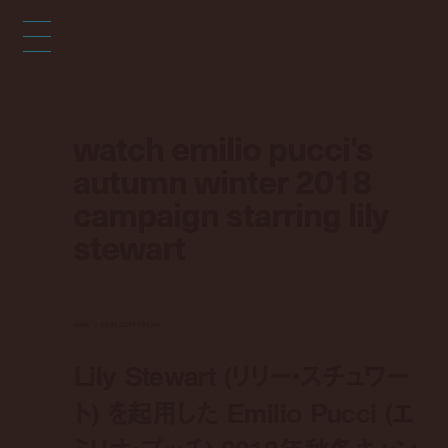
watch emilio pucci's
autumn winter 2018
campaign starring lily
stewart
news
jul 31, 2018 1:00 pm
Lily Stewart (リリー・スチュワー
ト) を起用した Emilio Pucci (エ