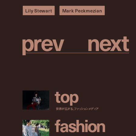
Lily Stewart
Mark Peckmezian
p
r
e
v
n
e
x
t
t
o
p
世界が広がる、ファッションメディア
f
a
s
h
i
o
n