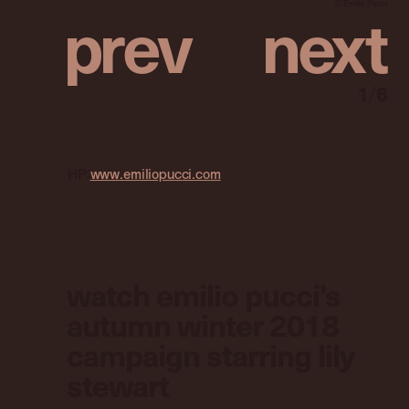
p
r
e
v
n
e
x
t
© Emilio Pucci
1
/
6
HP：
www.emiliopucci.com
watch emilio pucci's
autumn winter 2018
campaign starring lily
stewart