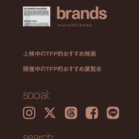
b
r
a
n
d
s
ファッションブランド A to Z
上映中のTFP的おすすめ映画
開催中のTFP的おすすめ展覧会
social:
Instagram
𝕏
Threads
Facebook
LINE
search: