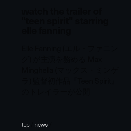
watch the trailer of
"teen spirit" starring
elle fanning
Elle Fanning (エル・ファニン
グ) が主演を務める Max
Minghella (マックス・ミンゲ
ラ) 監督初作品『Teen Spirit』
のトレイラーが公開
top
/
news
/