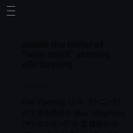
watch the trailer of
"teen spirit" starring
elle fanning
news
sep 7, 2018 9:00 pm
Elle Fanning (エル・ファニング)
が主演を務める Max Minghella
(マックス・ミンゲラ) 監督初作品