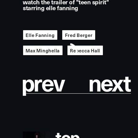
watch the trailer of "teen spirit"
starring elle fanning
Elle Fanning
Fred Berger
Max Minghella
Rebecca Hall
p
r
e
v
n
e
x
t
t
o
p