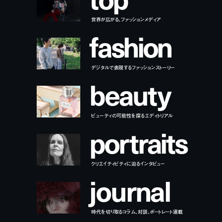
世界が広がる、ファッションメディア
f
a
s
h
i
o
n
デジタルで表現するファッションストーリー
b
e
a
u
t
y
ビューティの可能性を探るエディトリアル
p
o
r
t
r
a
i
t
s
クリエイティビティに迫るインタビュー
j
o
u
r
n
a
l
時代を切り取るコラム、対談、ポートレート連載