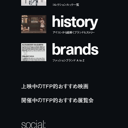
コレクションルック一覧
h
i
s
t
o
r
y
アイコンから紐解くブランドヒストリー
b
r
a
n
d
s
ファッションブランド A to Z
上映中のTFP的おすすめ映画
開催中のTFP的おすすめ展覧会
social: