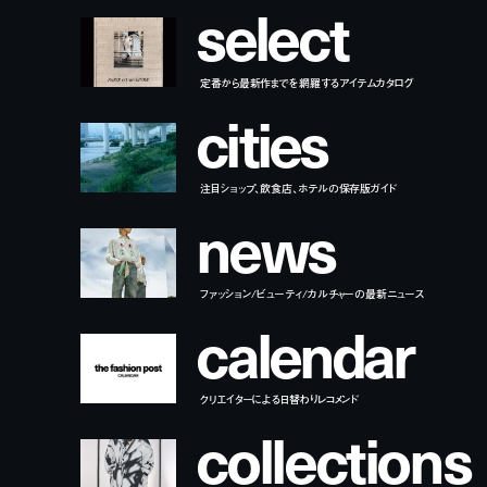
s
e
l
e
c
t
定番から最新作までを網羅するアイテムカタログ
c
i
t
i
e
s
注目ショップ、飲食店、ホテルの保存版ガイド
n
e
w
s
ファッション/ビューティ/カルチャーの最新ニュース
c
a
l
e
n
d
a
r
クリエイターによる日替わりレコメンド
c
o
l
l
e
c
t
i
o
n
s