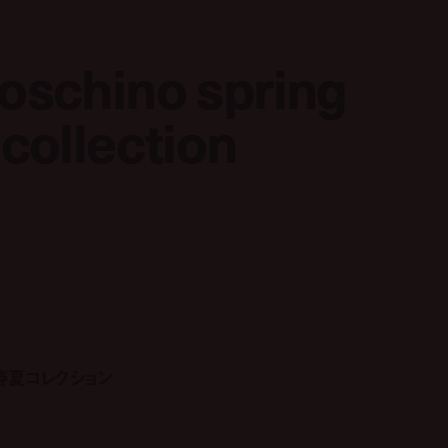
moschino spring
moschino spring
collection
collection
9年春夏コレクション