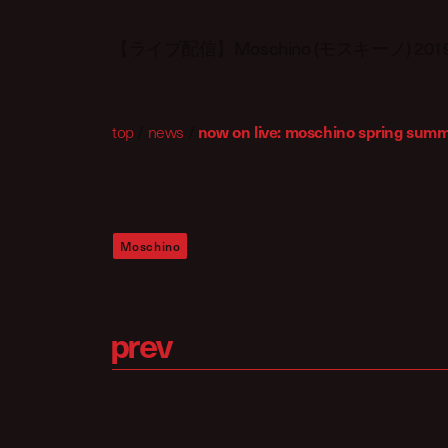
【ライブ配信】Moschino (モスキーノ) 
top
/
news
/
now on live: moschino spring summ
Moschino
p
r
e
v