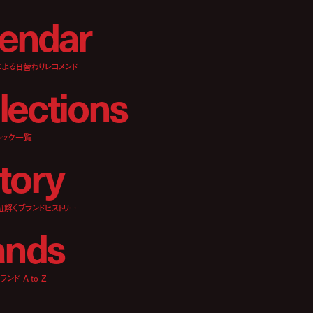
e
n
d
a
r
による日替わりレコメンド
l
e
c
t
i
o
n
s
ルック一覧
t
o
r
y
紐解くブランドヒストリー
a
n
d
s
ンド A to Z