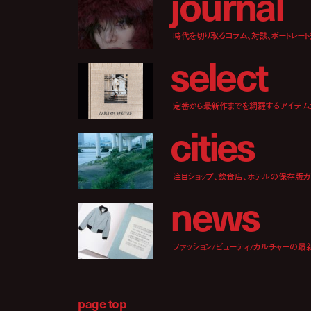
j
o
u
r
n
a
l
時代を切り取るコラム、対談、ポートレー
s
e
l
e
c
t
定番から最新作までを網羅するアイテム
c
i
t
i
e
s
注目ショップ、飲食店、ホテルの保存版ガ
n
e
w
s
ファッション/ビューティ/カルチャーの最
page top