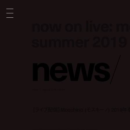
now on live: 
now on live: 
summer 2019 
summer 2019 
n
e
w
s
/
news
sep 19, 2018 1:00 pm
【ライブ配信】Moschino (モスキーノ) 201