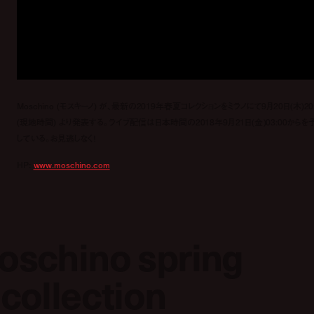
Moschino (モスキーノ) が、最新の2019年春夏コレクションをミラノにて9月20日(木)20:
(現地時間) より発表する。ライブ配信は日本時間の2018年9月21日(金)03:00からを
している。お見逃しなく！
HP:
www.moschino.com
moschino spring
collection