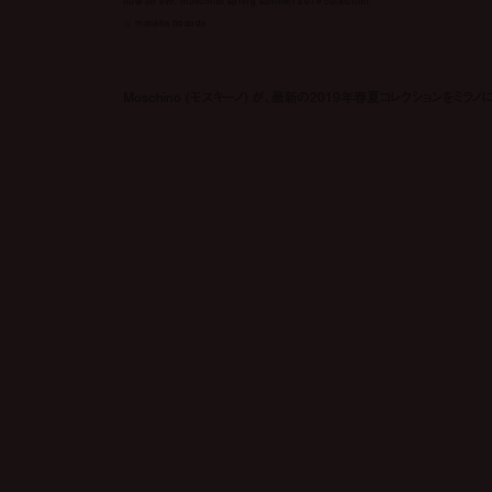
now on live: moschino spring summer 2019 collection
by
manaha hosoda
Moschino (モスキーノ) が、最新の2019年春夏コレクションをミラノに