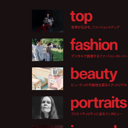
t
o
p
世界が広がる、ファッションメディア
f
a
s
h
i
o
n
デジタルで表現するファッションストーリ
b
e
a
u
t
y
ビューティの可能性を探るエディトリアル
p
o
r
t
r
a
i
t
s
クリエイティビティに迫るインタビュー