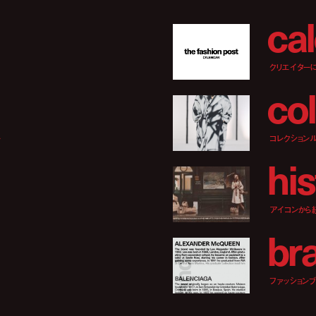
c
a
l
クリエイター
c
o
l
ー
コレクション
h
i
s
アイコンから
b
r
ファッションブラ