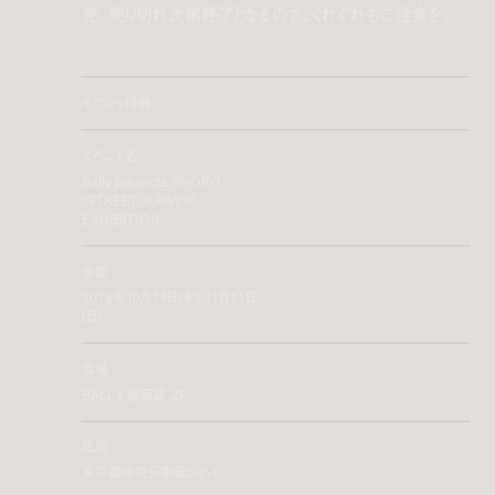
売。売り切れ次第終了となるので、くれぐれもご注意を。
イベント情報
イベント名
Bally presents SHOK-1
“STREET X-RAYS”
EXHIBITION
会期
2018年10月11日(木)-11月11日
(日)
会場
BALLY 銀座店 2F
住所
東京都中央区銀座5-2-1