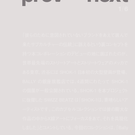
1
/
6
「彼らのために意図されていないブランドをあえて選んで
来たサブカルチャーの伝統」に訴えるという裏コンセプトを
持つ本コレボレーションのデビューの地に選ばれたのが、
世界最先端のストリートアートとストリートウェアのメッカで
ある東京。渋谷には SHOK-1 日本初の大型壁画が登場。
BALLY の銀座旗艦店では、4週間にわたって SHOK-1
の個展が一般公開されている。SHOK-1 を本プロジェクト
に抜擢した SWIZZ BEATZ は「SHOK-1は、素晴らしいア
ーティストです。このカプセルコレクションでは彼の膨大な
作品の中からX線アートにフォーカスをあて、それを具現化
しました」とコメントしている。今回のコレクションは、「Bally