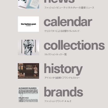
ファッション/ビューティ/カルチャーの最新ニュース
c
a
l
e
n
d
a
r
クリエイターによる日替わりレコメンド
c
o
l
l
e
c
t
i
o
n
s
コレクションルック一覧
h
i
s
t
o
r
y
アイコンから紐解くブランドヒストリー
b
r
a
n
d
s
ファッションブランド A to Z