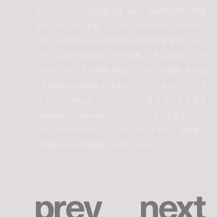
うエキセントリックな経歴を持つ彼は、80年代初頭に米国
でセンセーションを起こしたストリートカルチャーをヨーロッ
パでいち早く取り入れ、世界的にも非常に重要なアートム
ーブメントの土台を築き上げた張本人。そんなストリートア
ートのパイオニアが今回 BALLY とタッグを組み、生み出
した「BALLYXSHOK-1」はストリートスタイルのウェアラブ
ルアート。BALLY のアイコニックなスタイルである
「Galaxy」や「Hercules」といったスニーカーを中心にバッ
グなどのアクセサリー、レディ・トゥ・ウェアなどに SHOK-1
のX線アートが見事落とし込まれている。
p
r
e
v
n
e
x
t