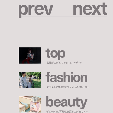
p
r
e
v
n
e
x
t
t
o
p
世界が広がる、ファッションメディア
f
a
s
h
i
o
n
デジタルで表現するファッションストーリー
b
e
a
u
t
y
ビューティの可能性を探るエディトリアル