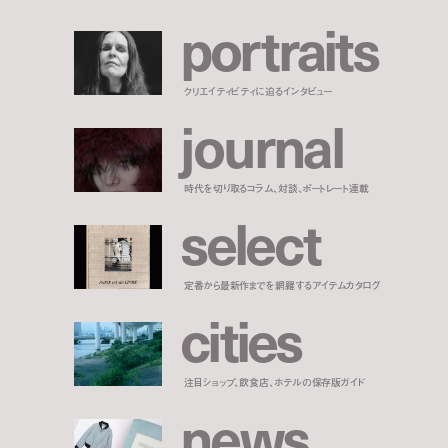
p
o
r
t
r
a
i
t
s
クリエイティビティに迫るインタビュー
j
o
u
r
n
a
l
時代を切り取るコラム、対談、ポートレート連載
s
e
l
e
c
t
定番から最新作までを網羅するアイテムカタログ
c
i
t
i
e
s
注目ショップ、飲食店、ホテルの保存版ガイド
n
e
w
s