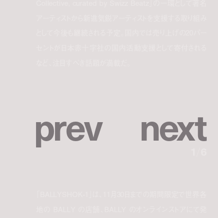
Collective, curated by Swizz Beatz」の一環として著名
アーティストから新進気鋭アーティストを支援する取り組み
として今後も継続される予定。国内では売り上げの20パー
セントが日本赤十字社の国内活動支援として寄付される
など、注目すべき話題が満載だ。
p
r
e
v
n
e
x
t
1
/
6
「BALLYSHOK-1」は、11月30日までの期間限定で世界各
地の BALLY の店舗、BALLY のオンラインストアにて発