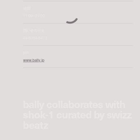
時間
11:00~21:00
問い合わせ先
03-6264-5471
HP
www.bally.jp
bally collaborates with
shok-1 curated by swizz
beatz