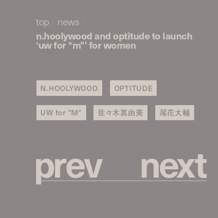
top
/
news
/
n.hoolywood and optitude to launch
‘uw for “m”’ for women
N.HOOLYWOOD
OPTITUDE
UW for "M"
佐々木真由美
尾花大輔
p
r
e
v
n
e
x
t