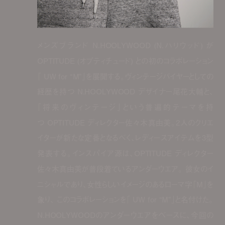
メンズブランド N.HOOLYWOOD (N.ハリウッド) が
OPTITUDE (オプティチュード) との初のコラボレーション
「 UW for “M”」を展開する。ヴィンテージバイヤーとしての
経歴を持つ N.HOOLYWOOD デザイナー尾花大輔と、
「将来のヴィンテージ」という普遍的テーマを持
つ OPTITUDE ディレクター佐々木真由美。2人のクリエ
イターが新たな定番となるべく、レディースアイテムを3型
発表する。インスパイア源は、OPTITUDE ディレクター
佐々木真由美が普段着ているアンダーウエア。 彼女のイ
ニシャルであり、女性らしいイメージのあるローマ字「M」を
象り、 このコラボレーションを「 UW for “M”」と名付けた。
N.HOOLYWOODのアンダーウエアをベースに、今回の