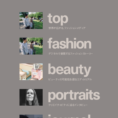
t
o
p
世界が広がる、ファッションメディア
f
a
s
h
i
o
n
デジタルで表現するファッションストーリー
b
e
a
u
t
y
ビューティの可能性を探るエディトリアル
p
o
r
t
r
a
i
t
s
クリエイティビティに迫るインタビュー