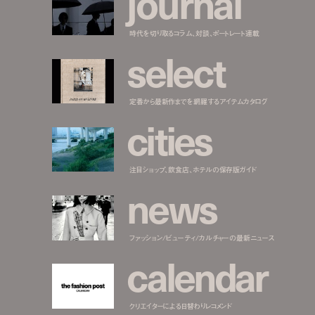
j
o
u
r
n
a
l
時代を切り取るコラム、対談、ポートレート連載
s
e
l
e
c
t
定番から最新作までを網羅するアイテムカタログ
c
i
t
i
e
s
注目ショップ、飲食店、ホテルの保存版ガイド
n
e
w
s
ファッション/ビューティ/カルチャーの最新ニュース
c
a
l
e
n
d
a
r
クリエイターによる日替わりレコメンド