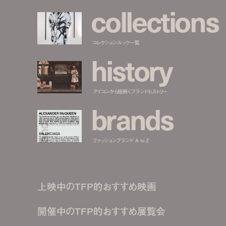
c
o
l
l
e
c
t
i
o
n
s
コレクションルック一覧
h
i
s
t
o
r
y
アイコンから紐解くブランドヒストリー
b
r
a
n
d
s
ファッションブランド A to Z
上映中のTFP的おすすめ映画
開催中のTFP的おすすめ展覧会