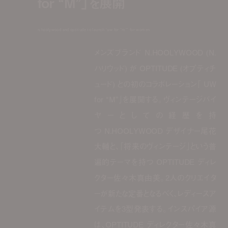
for “M”」を展開
n.hoolywood and optitude to launch ‘uw for “m”’ for women
メンズブランド N.HOOLYWOOD (N.
ハリウッド) が OPTITUDE (オプティチ
ュード) との初のコラボレーション「 UW
for “M”」を展開する。ヴィンテージバイ
ヤーとしての経歴を持
つ N.HOOLYWOOD デザイナー尾花
大輔と、「将来のヴィンテージ」という普
遍的テーマを持つ OPTITUDE ディレ
クター佐々木真由美。2人のクリエイタ
ーが新たな定番となるべく、レディースア
イテムを3型発表する。インスパイア源
は、OPTITUDE ディレクター佐々木真