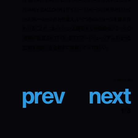
「DAISY BALLOON (デイジー バルーン)」が手がけたイ
ンスタレーションがお目見え。いくつものバルーンを組み合
わせることで、コレクションと調和する神秘的なブラックの
世界が表現されている。まるでアートミュージアムのような
空間を是非とも会期中に体験してみてほしい。
p
r
e
v
n
e
x
t
© MONCLER
1
/
3