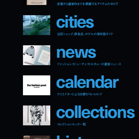
定番から最新作までを網羅するアイテムカタログ
c
i
t
i
e
s
注目ショップ、飲食店、ホテルの保存版ガイド
n
e
w
s
ファッション/ビューティ/カルチャーの最新ニュース
c
a
l
e
n
d
a
r
クリエイターによる日替わりレコメンド
c
o
l
l
e
c
t
i
o
n
s
コレクションルック一覧