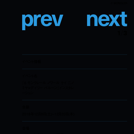
p
r
e
v
n
e
x
t
© MONCLER
1
/
3
イベント情報
イベント名
「6 モンクレール ノワール ケイ ニノ
ミヤ×デイジー バルーン」インスタレ
ーション
会期
2018年12月8日(土)~12月20日(木)
会場