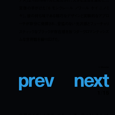
宮啓の手がけた「6 モンクレール ノワール ケイ ニノミ
ヤ」。彼の持ち味である精巧なデザインと実験的なアプロ
ーチが存分に発揮され、妥協のない光沢感とフューチャリ
スティックなブラックが存在感を放つダークロマンティシズ
ムな世界観を繰り広げた。
p
r
e
v
n
e
x
t
© Moncler
1
/
15
今回のイベントでは、バルーンアーティストユニット