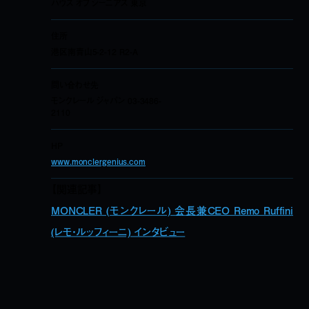
ハウス オブ ジーニアス 東京
住所
港区南青山5-2-12 R2-A
問い合わせ先
モンクレール ジャパン 03-3486-
2110
HP
www.monclergenius.com
【関連記事】
MONCLER (モンクレール) 会長兼CEO Remo Ruffini
(レモ・ルッフィーニ) インタビュー