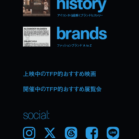
h
i
s
t
o
r
y
アイコンから紐解くブランドヒストリー
b
r
a
n
d
s
ファッションブランド A to Z
上映中のTFP的おすすめ映画
開催中のTFP的おすすめ展覧会
social:
Instagram
𝕏
Threads
Facebook
LINE