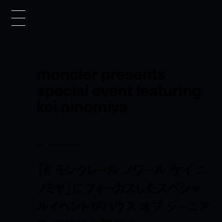
moncler presents
special event featuring
kei ninomiya
news
dec 13, 2018 6:00 pm
「6 モンクレール ノワール ケイ ニ
ノミヤ」にフォーカスしたスペシャ
ルイベントがハウス オブ ジーニア