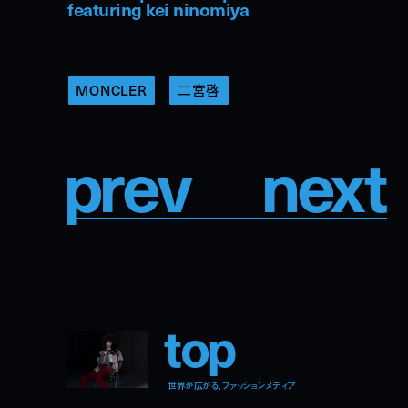
featuring kei ninomiya
MONCLER
二宮啓
p
r
e
v
n
e
x
t
t
o
p
世界が広がる、ファッションメディア