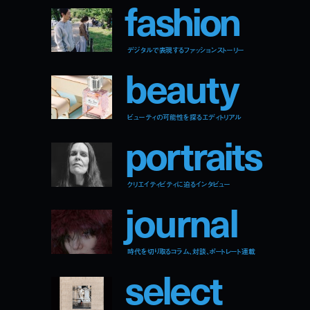
f
a
s
h
i
o
n
デジタルで表現するファッションストーリー
b
e
a
u
t
y
ビューティの可能性を探るエディトリアル
p
o
r
t
r
a
i
t
s
クリエイティビティに迫るインタビュー
j
o
u
r
n
a
l
時代を切り取るコラム、対談、ポートレート連載
s
e
l
e
c
t