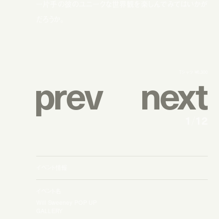
ー片手の彼のユニークな世界観を楽しんでみてはいかが
だろうか。
p
r
e
v
n
e
x
t
Tシャツ ¥6,300
1
/
12
イベント情報
イベント名
Will Sweeney POP UP
GALLERY