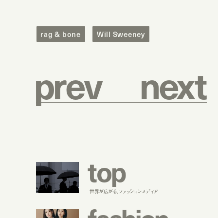
rag & bone
Will Sweeney
p
r
e
v
n
e
x
t
t
o
p
世界が広がる、ファッションメディア
f
a
s
h
i
o
n