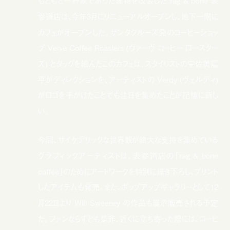
もともと一軒家であった建物を改装した rag & bone 表
参道店は、今年3月にリニューアルオープンし、地下一階に
カフェがオープンした。サンタクルーズ発のコーヒーショッ
プ Verve Coffee Roasters (ヴァーヴ コーヒー ロースター
ズ) とタッグを組んだこのカフェは、スタイリストの宇佐美陽
平がディレクションを、アーティストの Verdy (ヴェルディ)
がロゴを手がけたことでも注目を集めたことが記憶に新し
い。
今回、サイケデリックな世界観が絶大な支持を集めている
グラフィックアーティストは、表参道店の「rag & bone
coffee」のためにアートワークを特別に描き下ろし、プリント
したアイテムも発売。また、ポップアップギャラリーとして12
月22日より Will Sweeney の作品も展示販売される予定
だ。ファンならずとも是非、近くに立ち寄った際には、コーヒ