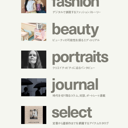
デジタルで表現するファッションストーリー
b
e
a
u
t
y
ビューティの可能性を探るエディトリアル
p
o
r
t
r
a
i
t
s
クリエイティビティに迫るインタビュー
j
o
u
r
n
a
l
時代を切り取るコラム、対談、ポートレート連載
s
e
l
e
c
t
定番から最新作までを網羅するアイテムカタログ