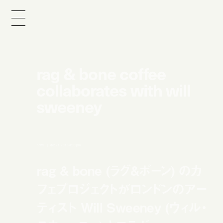
rag & bone coffee
collaborates with will
sweeney
news
dec 21, 2018 3:00 pm
rag & bone (ラグ&ボーン) のカ
フェプロジェクトがロンドンのアー
ティスト Will Sweeney (ウィル・