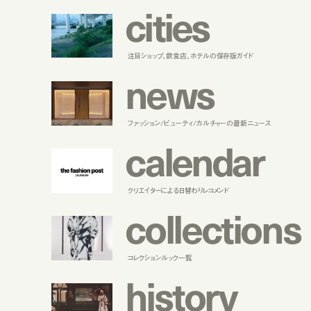
c
i
t
i
e
s
注目ショップ、飲食店、ホテルの保存版ガイド
n
e
w
s
ファッション/ビューティ/カルチャーの最新ニュース
c
a
l
e
n
d
a
r
クリエイターによる日替わりレコメンド
c
o
l
l
e
c
t
i
o
n
s
コレクションルック一覧
h
i
s
t
o
r
y