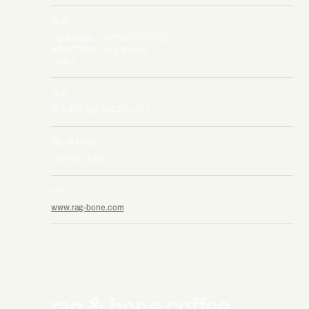
会場
rag & bone x VERVE COFFEE
ROASTERS / rag & bone
coffee
住所
東京都渋谷区神宮前5-12-3
問い合わせ先
03-6427-5403
HP
www.rag-bone.com
rag & bone coffee