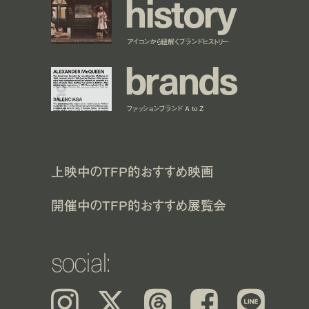
h
i
s
t
o
r
y
アイコンから紐解くブランドヒストリー
b
r
a
n
d
s
ファッションブランド A to Z
上映中のTFP的おすすめ映画
開催中のTFP的おすすめ展覧会
social:
Instagram
𝕏
Threads
Facebook
LINE