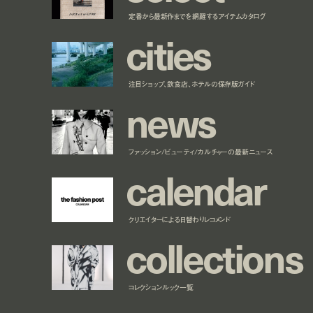
定番から最新作までを網羅するアイテムカタログ
c
i
t
i
e
s
注目ショップ、飲食店、ホテルの保存版ガイド
n
e
w
s
ファッション/ビューティ/カルチャーの最新ニュース
c
a
l
e
n
d
a
r
クリエイターによる日替わりレコメンド
c
o
l
l
e
c
t
i
o
n
s
コレクションルック一覧