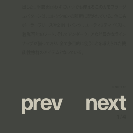
出した。季節を問わずにいつでも使えるこのカモフラージ
ュパターンは、コレクションの随所に配されている。他にも
ポーラーフリースや2 IN 1パンツ、ユーティリティ ベスト、
着脱可能のフード、そしてアンダーウェアなど豊かなライン
ナップが揃っており、全て多目的に使うことを考えられた機
能性抜群のアイテムとなっている。
p
r
e
v
n
e
x
t
© NIKELAB
1
/
4