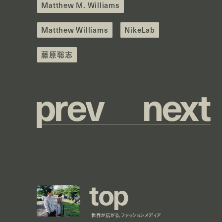
Matthew M. Williams
Matthew Williams
NikeLab
藤原聡志
p
r
e
v
n
e
x
t
t
o
p
世界が広がる、ファッションメディア