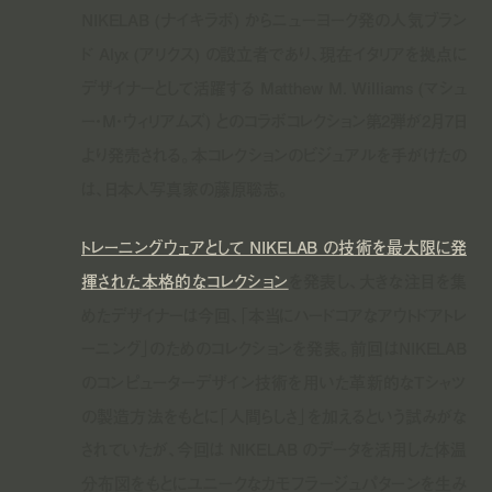
NIKELAB (ナイキラボ) からニューヨーク発の人気ブラン
ド Alyx (アリクス) の設立者であり、現在イタリアを拠点に
デザイナーとして活躍する Matthew M. Williams (マシュ
ー・M・ウィリアムズ) とのコラボコレクション第2弾が2月7日
より発売される。本コレクションのビジュアルを手がけたの
は、日本人写真家の藤原聡志。
トレーニングウェアとして NIKELAB の技術を最大限に発
揮された本格的なコレクション
を発表し、大きな注目を集
めたデザイナーは今回、「本当にハードコアなアウトドアトレ
ーニング」のためのコレクションを発表。前回はNIKELAB
のコンピューターデザイン技術を用いた革新的なTシャツ
の製造方法をもとに「人間らしさ」を加えるという試みがな
されていたが、今回は NIKELAB のデータを活用した体温
分布図をもとにユニークなカモフラージュパターンを生み