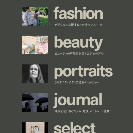
f
a
s
h
i
o
n
デジタルで表現するファッションストーリー
b
e
a
u
t
y
ビューティの可能性を探るエディトリアル
p
o
r
t
r
a
i
t
s
クリエイティビティに迫るインタビュー
j
o
u
r
n
a
l
時代を切り取るコラム、対談、ポートレート連載
s
e
l
e
c
t