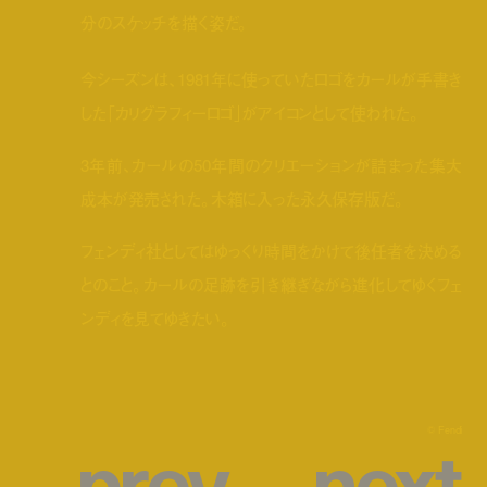
分のスケッチを描く姿だ。
今シーズンは、1981年に使っていたロゴをカールが手書き
した「カリグラフィーロゴ」がアイコンとして使われた。
3年前、カールの50年間のクリエーションが詰まった集大
成本が発売された。木箱に入った永久保存版だ。
フェンディ社としてはゆっくり時間をかけて後任者を決める
とのこと。カールの足跡を引き継ぎながら進化してゆくフェ
ンディを見てゆきたい。
p
r
e
v
n
e
x
t
© Fendi