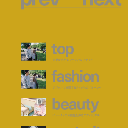
t
o
p
世界が広がる、ファッションメディア
f
a
s
h
i
o
n
デジタルで表現するファッションストーリー
b
e
a
u
t
y
ビューティの可能性を探るエディトリアル