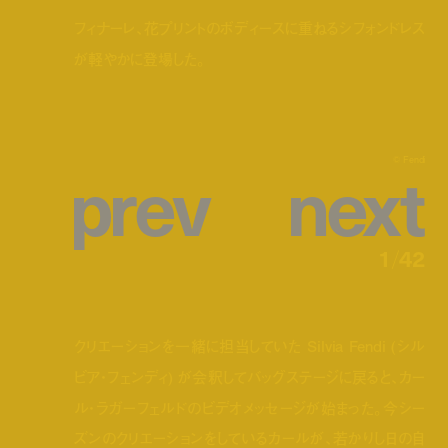
フィナーレ、花プリントのボディースに重ねるシフォンドレス
が軽やかに登場した。
p
r
e
v
n
e
x
t
© Fendi
1
/
42
クリエーションを一緒に担当していた Silvia Fendi (シル
ビア・フェンディ) が会釈してバッグステージに戻ると、カー
ル・ラガーフェルドのビデオメッセージが始まった。今シー
ズンのクリエーションをしているカールが、若かりし日の自