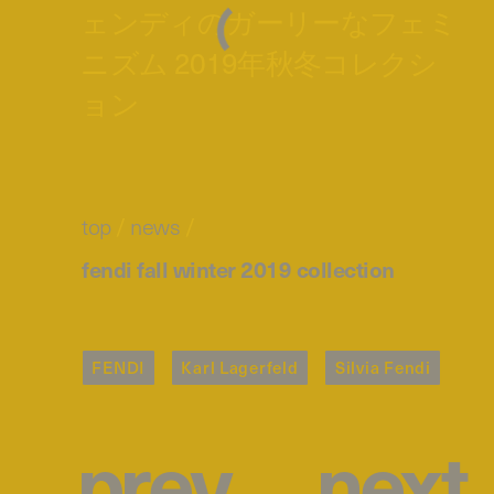
ェンディのガーリーなフェミ
ニズム 2019年秋冬コレクシ
ョン
top
/
news
/
fendi fall winter 2019 collection
FENDI
Karl Lagerfeld
Silvia Fendi
p
r
e
v
n
e
x
t