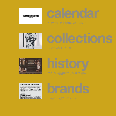
c
a
l
e
n
d
a
r
クリエイターによる日替わりレコメンド
c
o
l
l
e
c
t
i
o
n
s
コレクションルック一覧
h
i
s
t
o
r
y
アイコンから紐解くブランドヒストリー
b
r
a
n
d
s
ファッションブランド A to Z