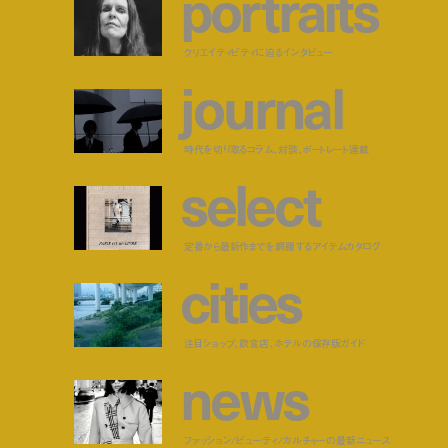
p
o
r
t
r
a
i
t
s
クリエイティビティに迫るインタビュー
j
o
u
r
n
a
l
時代を切り取るコラム、対談、ポートレート連載
s
e
l
e
c
t
定番から最新作までを網羅するアイテムカタログ
c
i
t
i
e
s
注目ショップ、飲食店、ホテルの保存版ガイド
n
e
w
s
ファッション/ビューティ/カルチャーの最新ニュース