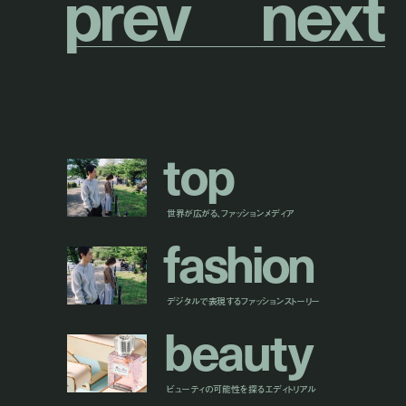
p
r
e
v
n
e
x
t
t
o
p
世界が広がる、ファッションメディア
f
a
s
h
i
o
n
デジタルで表現するファッションストーリー
b
e
a
u
t
y
ビューティの可能性を探るエディトリアル