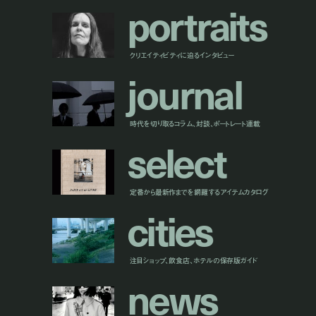
p
o
r
t
r
a
i
t
s
クリエイティビティに迫るインタビュー
j
o
u
r
n
a
l
時代を切り取るコラム、対談、ポートレート連載
s
e
l
e
c
t
定番から最新作までを網羅するアイテムカタログ
c
i
t
i
e
s
注目ショップ、飲食店、ホテルの保存版ガイド
n
e
w
s