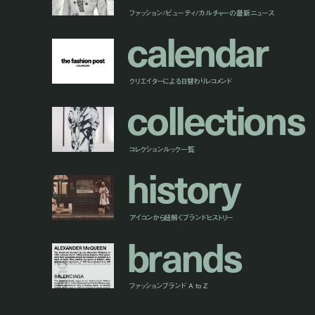
ファッション/ビューティ/カルチャーの最新ニュース
c
a
l
e
n
d
a
r
クリエイターによる日替わりレコメンド
c
o
l
l
e
c
t
i
o
n
s
コレクションルック一覧
h
i
s
t
o
r
y
アイコンから紐解くブランドヒストリー
b
r
a
n
d
s
ファッションブランド A to Z