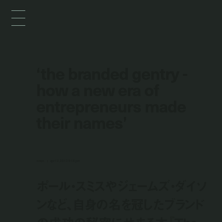
‘the branded gentry -
how a new era of
entrepreneurs made
their names’
news
apr 12, 2013 9:18 pm
ポール・スミスやジェームズ・ダイソ
ンなど、自身の名を冠したブランド