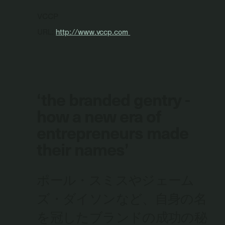
VCCP
URL:
http://www.vccp.com
‘the branded gentry -
how a new era of
entrepreneurs made
their names’
ポール・スミスやジェーム
ズ・ダイソンなど、自身の名
を冠したブランドの成功の秘