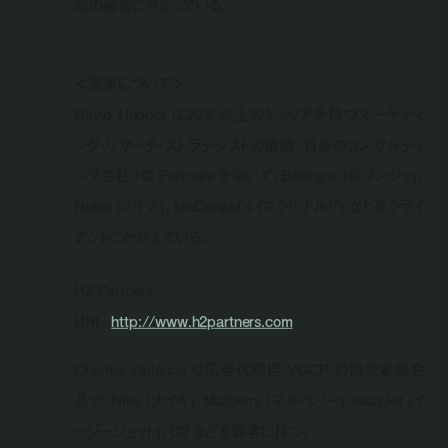
功の秘密にせまっている。
＜著者について＞
David Hopper は20年以上のキャリアを持つマーケティ
ング・リサーチ・ストラテジストの権威。自身のコンサルティ
ング会社 H2 Partners を率いて、Bollinger (ボランジェ)、
Nokia (ノキア)、McDonald’s (マクドナルド) などをクライ
アントにかかえている。
H2 Partners
URL:
http://www.h2partners.com
Charles Vallance は広告代理店 VCCP の設立者兼会
長で、Nike (ナイキ)、Mulberry (マルベリー)、easyJet (イ
ージージェット)、O2 などを顧客に持つ。