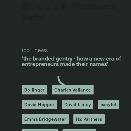
密にせまる本『The Branded
Gentry』
top
/
news
/
‘the branded gentry - how a new era of
entrepreneurs made their names’
Bollinger
Charles Vallance
David Hopper
David Linley
easyJet
Emma Bridgewater
H2 Partners