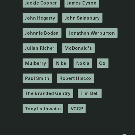
Jackie Cooper
James Dyson
John Hegarty
John Sainsbury
Johnnie Boden
Jonathan Warburton
Julian Richer
McDonald's
Mulberry
Nike
Nokia
O2
Paul Smith
Robert Hiscox
The Branded Gentry
Tim Bell
Tony Laithwaite
VCCP