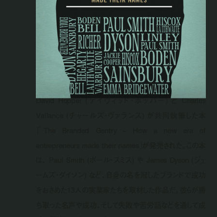
David Hopper (デイヴィッド・ホッパー) と Charles
Vallance (チャールズ・ヴァランス) が共同執筆した本
『The Branded Gentry – How a new era of
entrepreneurs made their names』が発売された。この本
は、 Paul Smith (ポール・スミス) や James Dyson (ジェ
ームズ・ダイソン) など、自身の名を冠したブランドで成功
をおさめた13人の実業家たちを取材した作品だ。彼らが勝
ち取った名声や成功、そして失敗や苦労話などを通して成