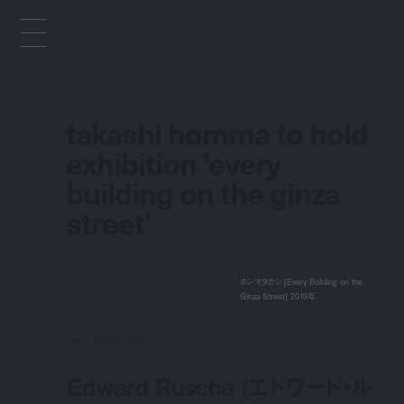
takashi homma to hold
exhibition 'every
building on the ginza
street'
ホンマタカシ [Every Building on the
Ginza Street] 2019年
news
apr 12, 2019 7:00 pm
Edward Ruscha (エドワード・ル