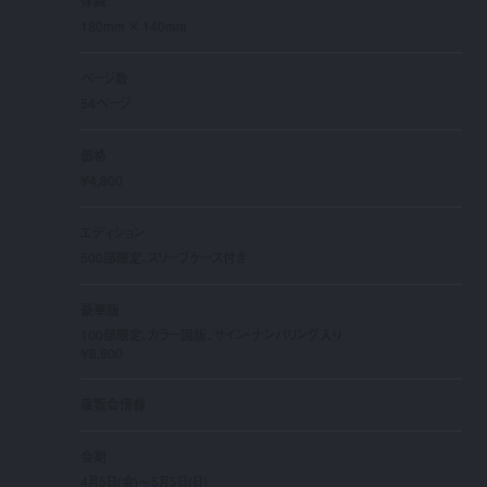
体裁
180mm × 140mm
ページ数
54ページ
価格
¥4,800
エディション
500部限定、スリーブケース付き
豪華版
100部限定、カラー図版、サイン・ナンバリング入り
¥8,800
展覧会情報
会期
4月5日(金)〜5月5日(日)