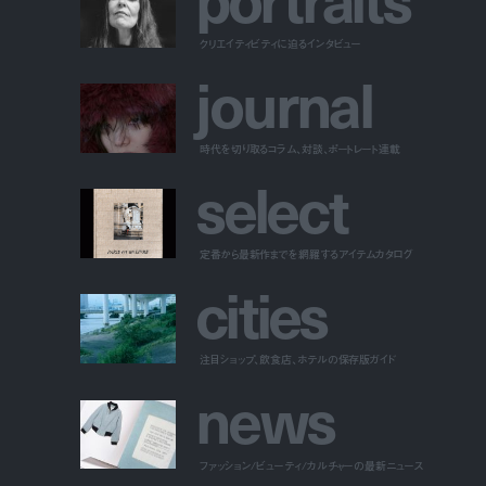
クリエイティビティに迫るインタビュー
j
o
u
r
n
a
l
時代を切り取るコラム、対談、ポートレート連載
s
e
l
e
c
t
定番から最新作までを網羅するアイテムカタログ
c
i
t
i
e
s
注目ショップ、飲食店、ホテルの保存版ガイド
n
e
w
s
ファッション/ビューティ/カルチャーの最新ニュース