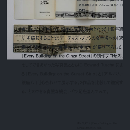
「銀座界隈」別冊「アルバム・銀座八丁」
1954年
ホンマは、『アルバム・銀座八丁』の舞台となった「銀座通
り」を撮影することで、アーティストブックの金字塔への「返
歌」を試みている。会場では、ホンマが撮り下ろした
『Every Building on the Ginza Street』の制作プロセス、
そしてできあがった写真集とともに、Edward Ruscha によ
る『Every Building on the Sunset Strip』と『アルバム・
銀座八丁』も合わせて展示する。3作品を比較して鑑賞す
ることのできる貴重な機会、ぜひ足を運んでみて。
ホンマタカシ [Every Building on the
Ginza Street] 2019年