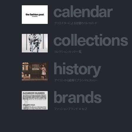
c
a
l
e
n
d
a
r
クリエイターによる日替わりレコメンド
c
o
l
l
e
c
t
i
o
n
s
コレクションルック一覧
h
i
s
t
o
r
y
アイコンから紐解くブランドヒストリー
b
r
a
n
d
s
ファッションブランド A to Z