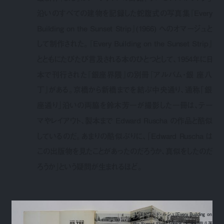
沿いのすべての建物を記録した蛇腹式の写真集『Every
Building on the Sunset Strip』(1966) へのオマージュと
して制作された。『Every Building on the Sunset Strip』
とともにたびたび言及される本のひとつとして、1954年に日
本で刊行された『銀座界隈』の別冊『アルバム・銀 座八
丁』がある。京橋から新橋までを結ぶ中央通り、通称「銀
座通り」沿いの両脇を鈴木芳一が撮影した一冊は、テー
マやレイアウト、製本まで Edward Ruscha の作品と酷似
しているのだ。あまりの酷似ぶりに、「Edward Ruscha は
この出版物を見たことがあったのだろうか、真似をしたのだ
ろうか」という疑問が生まれるほど。
上 エドワード・ルシェ[Every Building on
the Sunset Strip] 1966年 下 木村荘八著