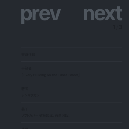
p
r
e
v
n
e
x
t
1
/
3
書籍情報
書籍名
『Every Building on the Ginza Street』
著者
ホンマタカシ
装丁
ソフトカバー 蛇腹製本、白黒図版、