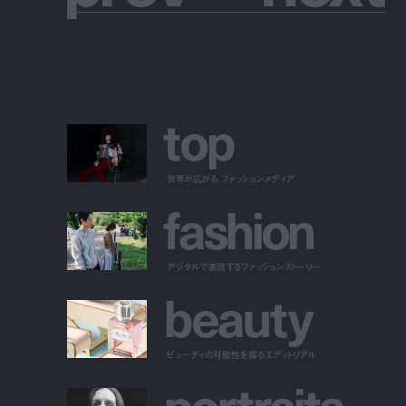
t
o
p
世界が広がる、ファッションメディア
f
a
s
h
i
o
n
デジタルで表現するファッションストーリー
b
e
a
u
t
y
ビューティの可能性を探るエディトリアル
p
o
r
t
r
a
i
t
s