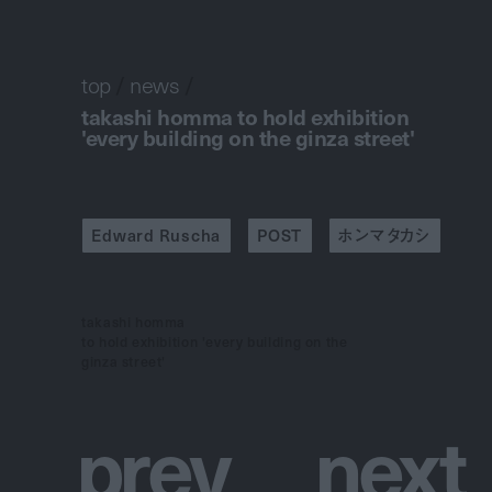
top
/
news
/
takashi homma to hold exhibition
'every building on the ginza street'
Edward Ruscha
POST
ホンマタカシ
takashi homma
to hold exhibition 'every building on the
ginza street'
p
r
e
v
n
e
x
t