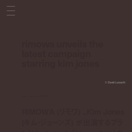
rimowa unveils the
latest campaign
starring kim jones
©︎ David Luraschi
news
jun 11, 2019 7:00 pm
RIMOWA (リモワ) 、Kim Jones
(キム・ジョーンズ) が出演するブラ