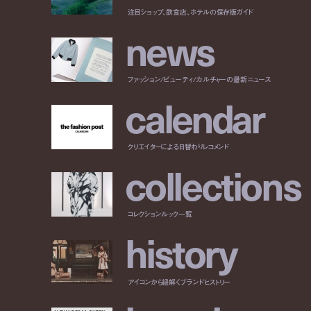
注目ショップ、飲食店、ホテルの保存版ガイド
n
e
w
s
ファッション/ビューティ/カルチャーの最新ニュース
c
a
l
e
n
d
a
r
クリエイターによる日替わりレコメンド
c
o
l
l
e
c
t
i
o
n
s
コレクションルック一覧
h
i
s
t
o
r
y
アイコンから紐解くブランドヒストリー