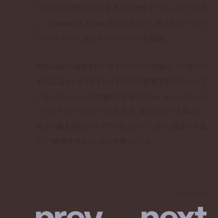
ランドと親和性の高い著名な人物をアイコンとして起用
し、“Purposeful Travel (目的にむかって続ける旅) “という
1つのマインドに宿る3つのストーリーを展開。
世界4ヵ国で撮影された当キャンペーン映像は、より彼らの
本質に迫るため3名それぞれに別の監督を組み合わせて
いる。Kim Jones の映像は、監督のJonas and Julien (ジ
ョナス・アンド・ジュリアン) が担当。東京とインドを舞台に、
彼が印象を受けたコトやモノをコラージュさせ、自身の作品
にどう影響を与えているかを語っている。
p
r
e
v
n
e
x
t
©︎ David Luraschi