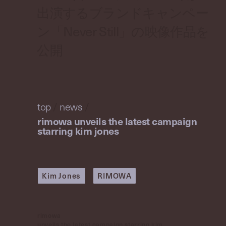
出演するブランドキャンペー
ン「Never Still」の映像作品を
公開
top
/
news
/
rimowa unveils the latest campaign
starring kim jones
Kim Jones
RIMOWA
rimowa
unveils the latest campaign starring kim