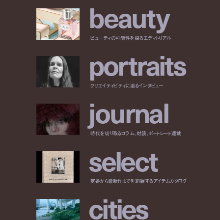
b
e
a
u
t
y
ビューティの可能性を探るエディトリアル
p
o
r
t
r
a
i
t
s
クリエイティビティに迫るインタビュー
j
o
u
r
n
a
l
時代を切り取るコラム、対談、ポートレート連載
s
e
l
e
c
t
定番から最新作までを網羅するアイテムカタログ
c
i
t
i
e
s