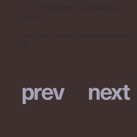
ることとその意味を探す旅を、私たちは模索し続けます。」
と語っている。
LeBron James 、Yuja Wang の映像作品は順次公開予
定。
p
r
e
v
n
e
x
t
©︎ Matt Jones
1
/
2