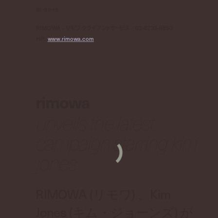
問い合わせ先
RIMOWA - リモワ クライアントサービス／03-6733-9850
HP:
www.rimowa.com
rimowa
unveils the latest
campaign starring kim
jones
RIMOWA (リモワ) 、Kim
Jones (キム・ジョーンズ) が