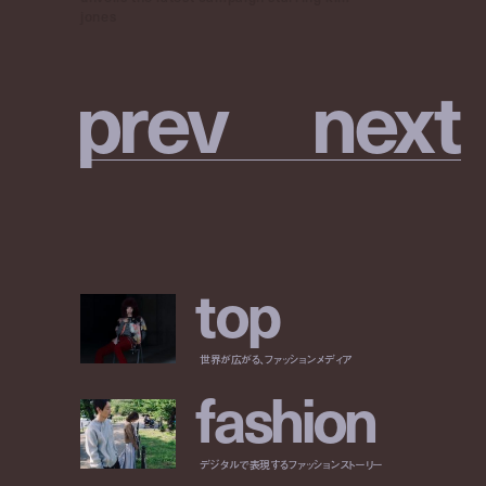
jones
p
r
e
v
n
e
x
t
t
o
p
世界が広がる、ファッションメディア
f
a
s
h
i
o
n
デジタルで表現するファッションストーリー