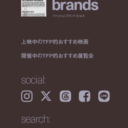
b
r
a
n
d
s
ファッションブランド A to Z
上映中のTFP的おすすめ映画
開催中のTFP的おすすめ展覧会
social:
Instagram
𝕏
Threads
Facebook
LINE
search: