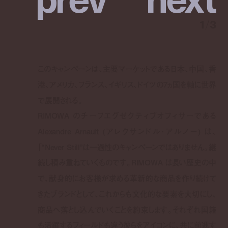
1
/
3
このキャンペーンは、主要マーケットである日本、中国、香
港、アメリカ、フランス、イギリス、ドイツの7ヵ国を軸に世界
で展開される。
RIMOWA のチーフエグゼクティブオフィサーである
Alexandre Arnault (アレクサンドル・アルノー) は、
「“Never Still”は一過性のキャンペーンではありません。継
続し積み重ねていくものです。RIMOWA は長い歴史の中
で、献身的にお客様が求める革新的な商品を作り続けて
きたブランドとして、これからも文化的な要素を大切にし、
商品へ落とし込んでいくことを約束します。それぞれ国籍
も活躍するフィールドも違う彼らをアイコンに、共に前進す