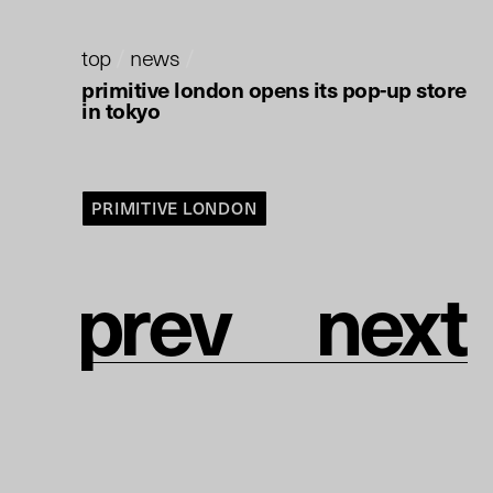
top
/
news
/
primitive london opens its pop-up store
in tokyo
PRIMITIVE LONDON
p
r
e
v
n
e
x
t