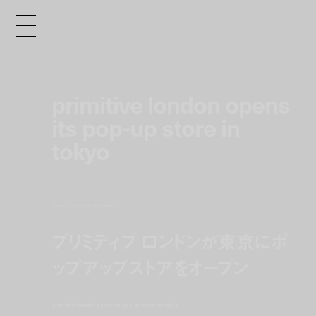
primitive london opens
its pop-up store in
tokyo
news
apr 10, 2012 4:36 pm
プリミティブ ロンドンが東京にポ
ップアップストアをオープン
primitive london opens its pop-up store in tokyo