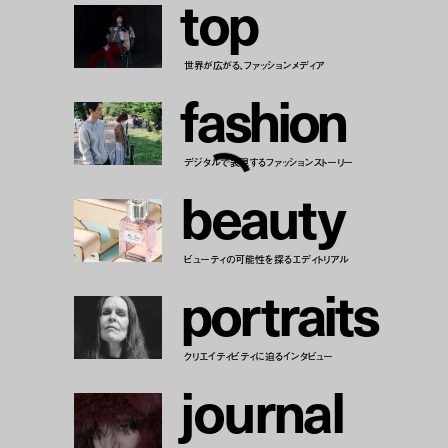
t
o
p
世界が広がる、ファッションメディア
f
a
s
h
i
o
n
デジタルで表現するファッションストーリー
b
e
a
u
t
y
ビューティの可能性を探るエディトリアル
p
o
r
t
r
a
i
t
s
クリエイティビティに迫るインタビュー
j
o
u
r
n
a
l