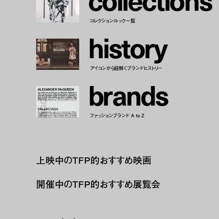
コレクションルック一覧
h
i
s
t
o
r
y
アイコンから紐解くブランドヒストリー
b
r
a
n
d
s
ファッションブランド A to Z
上映中のTFP的おすすめ映画
開催中のTFP的おすすめ展覧会