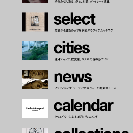
時代を切り取るコラム、対談、ポートレート連載
s
e
l
e
c
t
定番から最新作までを網羅するアイテムカタログ
c
i
t
i
e
s
注目ショップ、飲食店、ホテルの保存版ガイド
n
e
w
s
ファッション/ビューティ/カルチャーの最新ニュース
c
a
l
e
n
d
a
r
クリエイターによる日替わりレコメンド
c
o
l
l
e
c
t
i
o
n
s