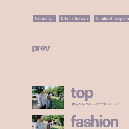
Balenciaga
Kristen Stewart
Nicolas Ghesquièr
p
r
e
v
t
o
p
世界が広がる、ファッションメディア
f
a
s
h
i
o
n