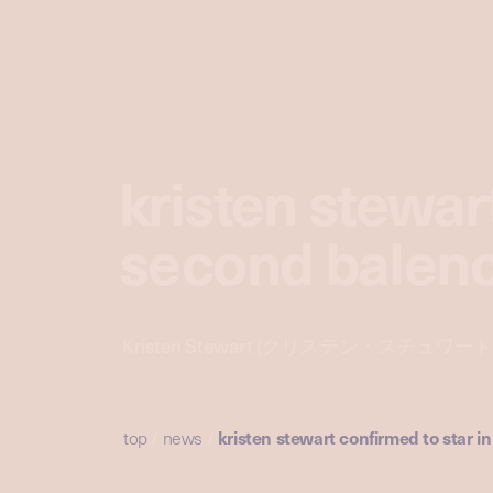
kristen stewar
second balen
Kristen Stewart (クリステン・スチュワー
top
/
news
/
kristen stewart confirmed to star 