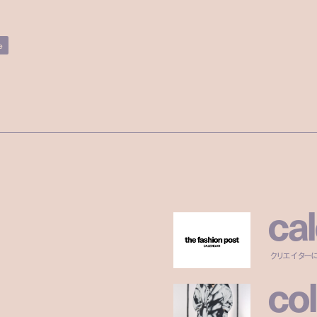
e
c
a
l
クリエイター
c
o
l