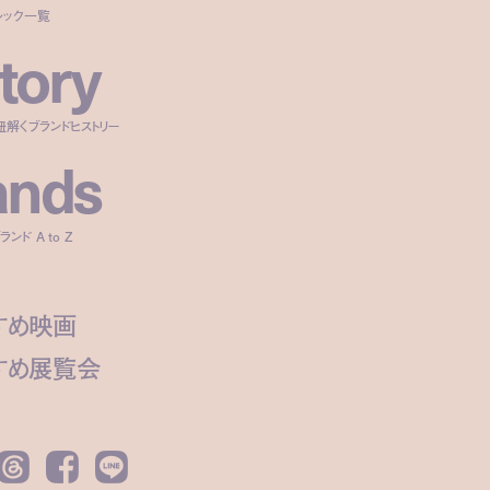
ルック一覧
t
o
r
y
紐解くブランドヒストリー
a
n
d
s
ンド A to Z
すめ映画
すめ展覧会
Threads
Facebook
LINE