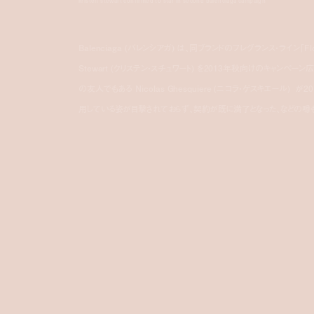
kristen stewart confirmed to star in second balenciaga campaign
Balenciaga (バレンシアガ) は、同ブランドのフレグランス・ライン「F
Stewart (クリステン・スチュワート) を2013年秋向けのキャンペーン広告
の友人でもある Nicolas Ghesquiere (ニコラ・ゲスキエール)
用している姿が目撃されておらず、契約が既に満了となった、などの噂