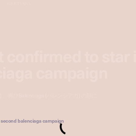
にされていない。
t confirmed to star 
ciaga campaign
ト) 、再びBalenciaga (バレンシアガ) の顔に
in second balenciaga campaign