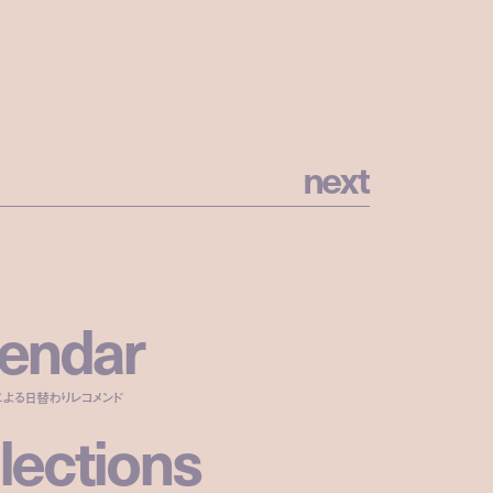
n
e
x
t
e
n
d
a
r
による日替わりレコメンド
l
e
c
t
i
o
n
s