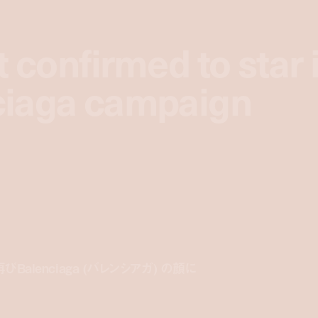
t confirmed to star 
t confirmed to star 
ciaga campaign
ciaga campaign
 、再びBalenciaga (バレンシアガ) の顔に