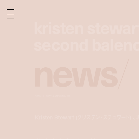
kristen stewar
kristen stewar
second balen
second balen
n
e
w
s
/
news
may 14, 2013 2:32 pm
Kristen Stewart (クリステン・スチュワート)