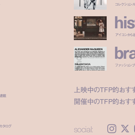
ー
コレクション
h
i
s
アイコンから
b
r
ファッションブラ
上映中のTFP的おす
ト連載
開催中のTFP的おす
social:
カタログ
Instagram
𝕏