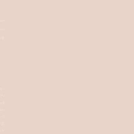
en
en
を着
フロー
クリ
rk
as
レク
が既
らか