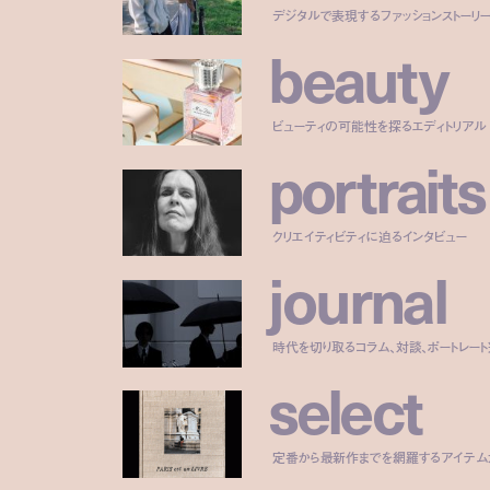
デジタルで表現するファッションストーリ
b
e
a
u
t
y
ビューティの可能性を探るエディトリアル
p
o
r
t
r
a
i
t
s
クリエイティビティに迫るインタビュー
j
o
u
r
n
a
l
時代を切り取るコラム、対談、ポートレー
s
e
l
e
c
t
定番から最新作までを網羅するアイテム