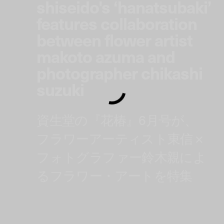
shiseido's ‘hanatsubaki’
features collaboration
between flower artist
makoto azuma and
photographer chikashi
suzuki
資生堂の『花椿』6月号が、
フラワーアーティスト東信 ×
フォトグラファー鈴木親によ
るフラワー・アートを特集