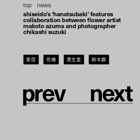
top
/
news
/
shiseido's ‘hanatsubaki’ features
collaboration between flower artist
makoto azuma and photographer
chikashi suzuki
東信
花椿
資生堂
鈴木親
p
r
e
v
n
e
x
t