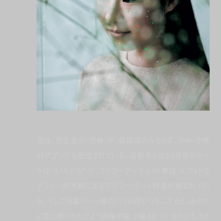
現在、資生堂の『花椿』が、紙媒体のみならず、Web や無
料アプリでも配信されている。最新号となる6月号のテー
マは “いろどる” で、フラワーアーティスト東信 × フォトグ
ラファー鈴木親によるフラワー・アート特集が組まれてい
る。そして特集ページ扉のバラの花びらをこすると、ほのか
に花の香りがただよう特殊印刷 が施されているという。5月