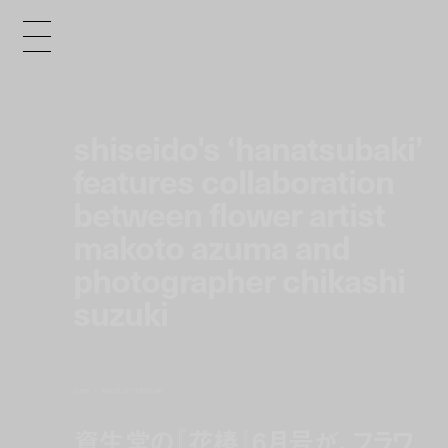
shiseido's ‘hanatsubaki’
features collaboration
between flower artist
makoto azuma and
photographer chikashi
suzuki
news
may 20, 2013 8:00 am
資生堂の『花椿』6月号が、フラワ