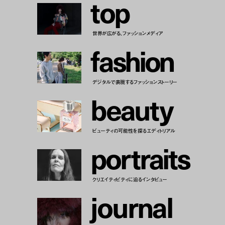
t
o
p
世界が広がる、ファッションメディア
f
a
s
h
i
o
n
デジタルで表現するファッションストーリー
b
e
a
u
t
y
ビューティの可能性を探るエディトリアル
p
o
r
t
r
a
i
t
s
クリエイティビティに迫るインタビュー
j
o
u
r
n
a
l