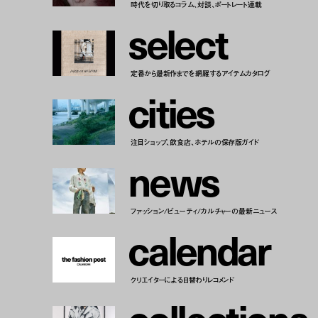
時代を切り取るコラム、対談、ポートレート連載
s
e
l
e
c
t
定番から最新作までを網羅するアイテムカタログ
c
i
t
i
e
s
注目ショップ、飲食店、ホテルの保存版ガイド
n
e
w
s
ファッション/ビューティ/カルチャーの最新ニュース
c
a
l
e
n
d
a
r
クリエイターによる日替わりレコメンド