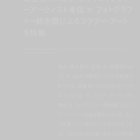
ーアーティスト東信 × フォトグラフ
ァー鈴木親によるフラワー・アート
を特集
shiseido's ‘hanatsubaki’ features collaboration between flower artist makoto azuma and
photographer chikashi suzuki
現在、資生堂の『花椿』が、紙媒体のみ
ならず、Web や無料アプリでも配信さ
れている。最新号となる6月号のテーマ
は “いろどる” で、フラワーアーティスト
東信 × フォトグラファー鈴木親によるフ
ラワー・アート特集が組まれている。そし
て特集ページ扉のバラの花びらをこす
ると、ほのかに花の香りがただよう特殊