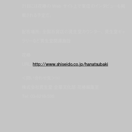
21日には花椿の Web サイト上で東信のインタビューも掲
載される予定だ。
配布場所: 全国百貨店の資生堂カウンター、 資生堂ギャ
ラリーなど資生堂関連施設
花椿
URL:
http://www.shiseido.co.jp/hanatsubaki
＜問い合わせ先＞￼
株式会社資生堂 企業文化部 花椿編集室
Tel: 03-6218-598