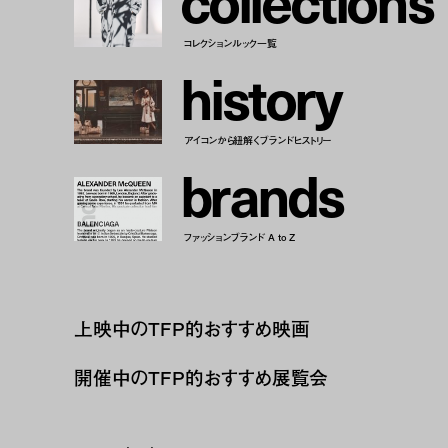
c
o
l
l
e
c
t
i
o
n
s
コレクションルック一覧
h
i
s
t
o
r
y
アイコンから紐解くブランドヒストリー
b
r
a
n
d
s
ファッションブランド A to Z
上映中のTFP的おすすめ映画
開催中のTFP的おすすめ展覧会