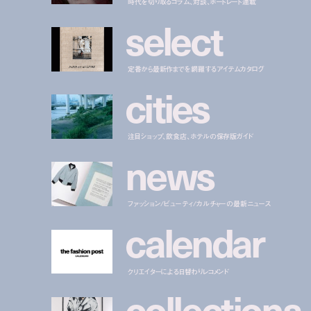
時代を切り取るコラム、対談、ポートレート連載
s
e
l
e
c
t
定番から最新作までを網羅するアイテムカタログ
c
i
t
i
e
s
注目ショップ、飲食店、ホテルの保存版ガイド
n
e
w
s
ファッション/ビューティ/カルチャーの最新ニュース
c
a
l
e
n
d
a
r
クリエイターによる日替わりレコメンド
c
o
l
l
e
c
t
i
o
n
s