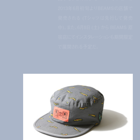
2013年6月初旬よりBEAMSの店舗で
発売される (Tシャツは先行して発売
中)。また、6月8日 (土) から BEAMS 原
宿店にてインスタレーションも期間限定
で展開される予定だ。