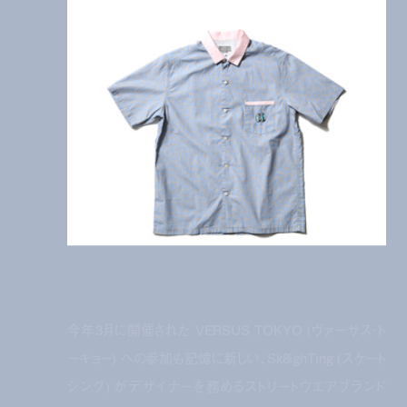
今年3月に開催された VERSUS TOKYO (ヴァーサス・ト
ーキョー) への参加も記憶に新しい、Sk8ighTing (スケート
シング) がデザイナーを務めるストリートウエアブランド