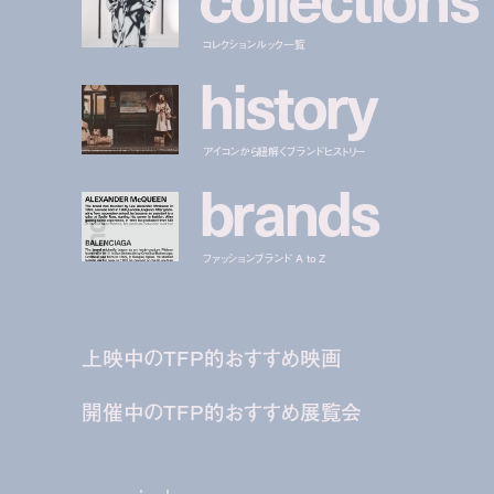
コレクションルック一覧
h
i
s
t
o
r
y
アイコンから紐解くブランドヒストリー
b
r
a
n
d
s
ファッションブランド A to Z
上映中のTFP的おすすめ映画
開催中のTFP的おすすめ展覧会