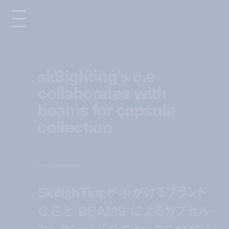
sk8ighting's c.e
collaborates with
beams for capsule
collection
news
jun 5, 2013 3:12 pm
Sk8ighTingが手がけるブランド
C.E と BEAMS によるカプセル