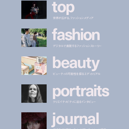
t
o
p
世界が広がる、ファッションメディア
f
a
s
h
i
o
n
デジタルで表現するファッションストーリー
b
e
a
u
t
y
ビューティの可能性を探るエディトリアル
p
o
r
t
r
a
i
t
s
クリエイティビティに迫るインタビュー
j
o
u
r
n
a
l