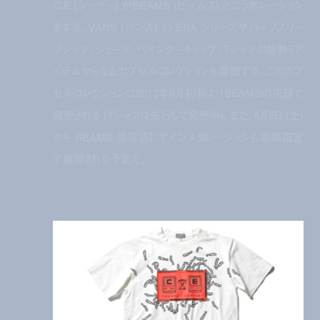
C.E (シーイー) がBEAMS (ビームス) とコラボレーション
をする。VANS (バンズ) の ERA シリーズやハーフスリー
ブシャツ、ショーツ、ペインターキャップ、Tシャツの総勢5ア
イテムからなるカプセルコレクションを展開する。このカプ
セルコレクションは2013年6月初旬よりBEAMSの店舗で
発売される (Tシャツは先行して発売中)。また、6月8日 (土)
から BEAMS 原宿店にてインスタレーションも期間限定
で展開される予定だ。