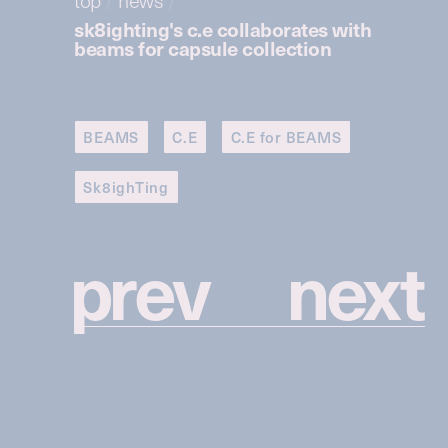
sk8ighting's c.e collaborates with
beams for capsule collection
BEAMS
C.E
C.E for BEAMS
Sk8ighTing
p
r
e
v
n
e
x
t