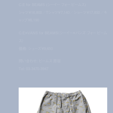
C.E for BEAMS (シーイー フォー ビームス)
シャツ￥16,800／Tシャツ￥7,140／ショーツ￥17,850／キ
ャップ￥8,190
C.E×VANS for BEAMS（シーイー×バンズ フォー ビーム
ス）
価格: シューズ￥9,450
問い合わせ: ビームス 原宿
Tel: 03-3470-3947