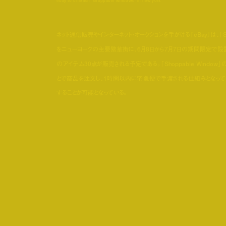
ebay to unleash "shoppable windows" in new york
ネット通信販売やインターネット・オークションを手がける『eBay』は、「Sh
をニューヨークの主要繁華街に、6月8日から7月7日の期間限定で設置すること
のアイテム30点が販売される予定である。「Shoppable Wind
とで商品を注文し、1時間以内に宅急便で手渡される仕組みとなっている。
することが可能となっている。