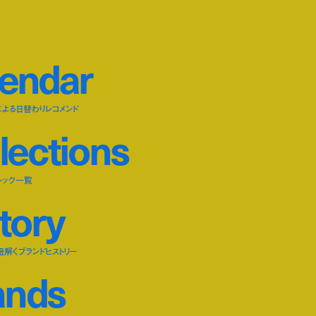
e
n
d
a
r
による日替わりレコメンド
l
e
c
t
i
o
n
s
ルック一覧
t
o
r
y
紐解くブランドヒストリー
a
n
d
s