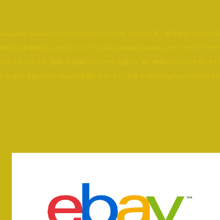
oppable Window (ショッパブル・ウィンドウ) 」と名づけられた、買い物可能なデジタル・パ
を発表した。これらのショップでは、Kate Spade Saturday (ケイト スペード サタデ
ow」のデジタル・パネルは、閉鎖した店舗のウィンドウに設置され、買い物客はスクリーンをタッチす
また、支払いには『eBay』が展開するオンライン決済サービス、PayPal (ペイパル) を