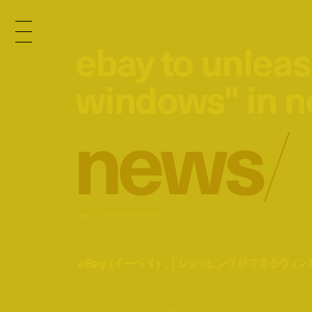
ebay to unlea
ebay to unlea
windows" in n
windows" in n
n
e
w
s
/
news
jun 12, 2013 11:54 am
eBay (イーベイ) 、「ショッピングができるウ