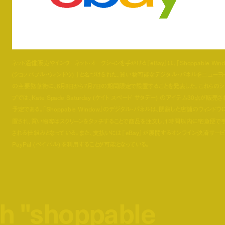
ネット通信販売やインターネット・オークションを手がける『eBay』は、「Shoppable Wind
(ショッパブル・ウィンドウ) 」と名づけられた、買い物可能なデジタル・パネルをニューヨ
の主要繁華街に、6月8日から7月7日の期間限定で設置することを発表した。これらのシ
プでは、Kate Spade Saturday (ケイト スペード サタデー) のアイテム30点が販売さ
予定である。「Shoppable Window」のデジタル・パネルは、閉鎖した店舗のウィンドウ
置され、買い物客はスクリーンをタッチすることで商品を注文し、1時間以内に宅急便で
される仕組みとなっている。また、支払いには『eBay』が展開するオンライン決済サービ
PayPal (ペイパル) を利用することが可能となっている。
sh "shoppable