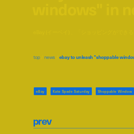
windows" in n
eBay (イーベイ) 、「ショッピングが
top
/
news
/
ebay to unleash "shoppable windo
eBay
Kate Spade Saturday
Shoppable Window
p
r
e
v