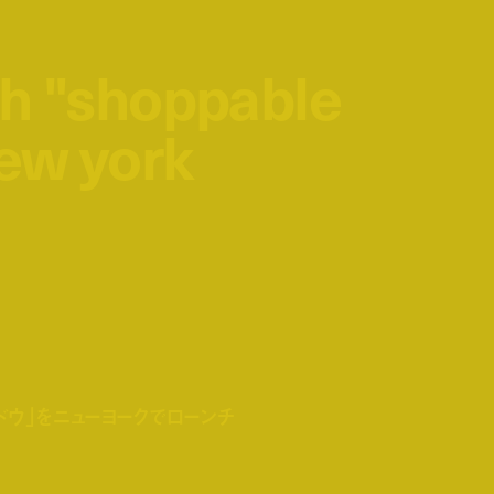
sh "shoppable
sh "shoppable
ew york
ew york
ィンドウ」をニューヨークでローンチ