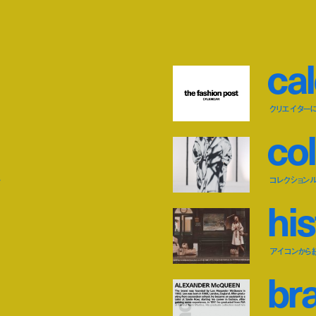
c
a
l
クリエイター
c
o
l
ー
コレクション
h
i
s
アイコンから
b
r