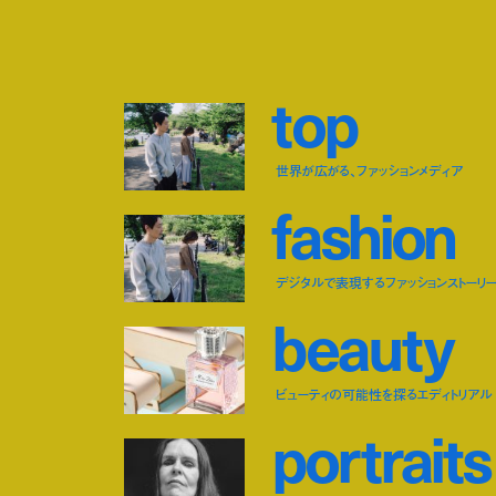
t
o
p
世界が広がる、ファッションメディア
f
a
s
h
i
o
n
デジタルで表現するファッションストーリ
b
e
a
u
t
y
ビューティの可能性を探るエディトリアル
p
o
r
t
r
a
i
t
s