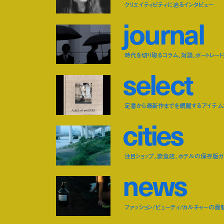
クリエイティビティに迫るインタビュー
j
o
u
r
n
a
l
時代を切り取るコラム、対談、ポートレー
s
e
l
e
c
t
定番から最新作までを網羅するアイテム
c
i
t
i
e
s
注目ショップ、飲食店、ホテルの保存版ガ
n
e
w
s
ファッション/ビューティ/カルチャーの最