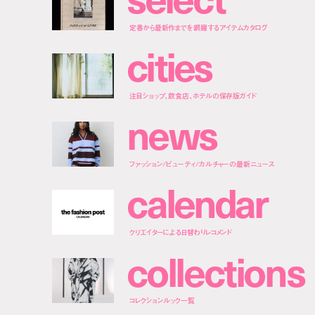
定番から最新作までを網羅するアイテムカタログ
c
i
t
i
e
s
注目ショップ、飲食店、ホテルの保存版ガイド
n
e
w
s
ファッション/ビューティ/カルチャーの最新ニュース
c
a
l
e
n
d
a
r
クリエイターによる日替わりレコメンド
c
o
l
l
e
c
t
i
o
n
s
コレクションルック一覧