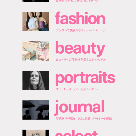
世界が広がる、ファッションメディア
f
a
s
h
i
o
n
デジタルで表現するファッションストーリー
b
e
a
u
t
y
ビューティの可能性を探るエディトリアル
p
o
r
t
r
a
i
t
s
クリエイティビティに迫るインタビュー
j
o
u
r
n
a
l
時代を切り取るコラム、対談、ポートレート連載
s
e
l
e
c
t