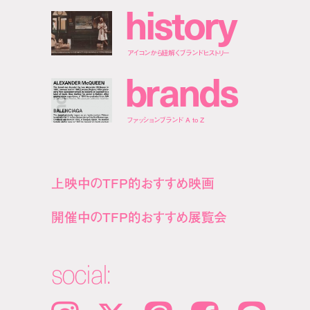
h
i
s
t
o
r
y
アイコンから紐解くブランドヒストリー
b
r
a
n
d
s
ファッションブランド A to Z
上映中のTFP的おすすめ映画
開催中のTFP的おすすめ展覧会
social: