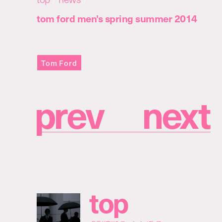
tom ford men's spring summer 2014
Tom Ford
p
r
e
v
n
e
x
t
t
o
p