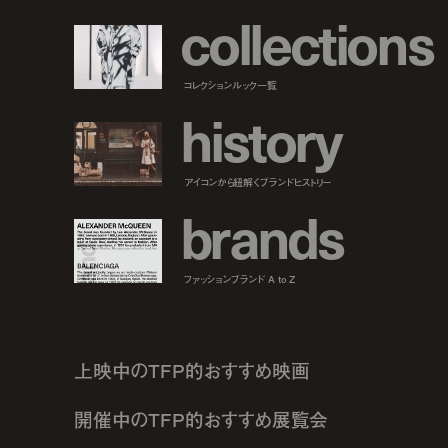
c
o
l
l
e
c
t
i
o
n
s
コレクションルック一覧
h
i
s
t
o
r
y
アイコンから紐解くブランドヒストリー
b
r
a
n
d
s
ファッションブランド A to Z
上映中のTFP的おすすめ映画
開催中のTFP的おすすめ展覧会