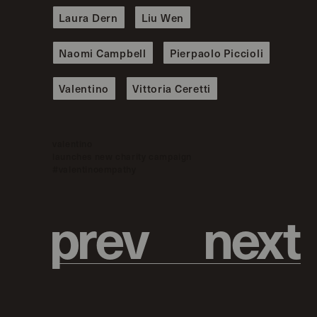
Laura Dern
Liu Wen
Naomi Campbell
Pierpaolo Piccioli
Valentino
Vittoria Ceretti
valentino
launches new charity campaign
#valentinoempathy
p
r
e
v
n
e
x
t