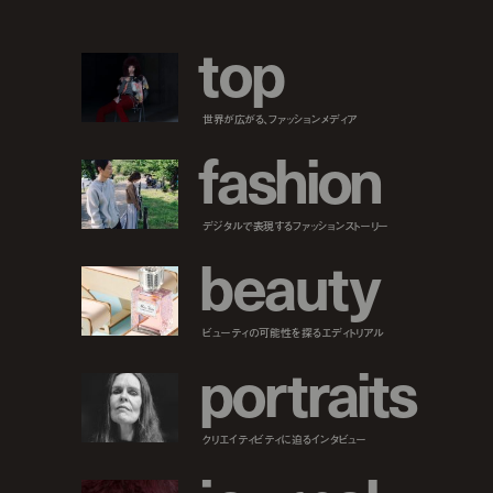
t
o
p
世界が広がる、ファッションメディア
f
a
s
h
i
o
n
デジタルで表現するファッションストーリー
b
e
a
u
t
y
ビューティの可能性を探るエディトリアル
p
o
r
t
r
a
i
t
s
クリエイティビティに迫るインタビュー