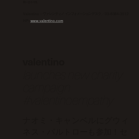
問い合わせ先
Valentino - ヴァレンティノ インフォメーションデスク／03-6384-3512
HP:
www.valentino.com
valentino
launches new charity
campaign
#valentinoempathy
ナオミ・キャンベルにグウィ
ネス・パルトローも参加！セ