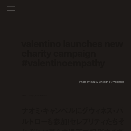
valentino launches new
charity campaign
#valentinoempathy
Photo by Inez & Vinoodh | © Valentino
news
may 4, 2020 5:00 pm
ナオミ・キャンベルにグウィネス・パ
ルトローも参加！セレブリティたちそ