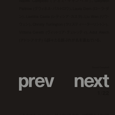
Naomi Campbell (ナオミ・キャンベル)、Gwyneth
Paltrow (グウィネス・パルトロウ)、Laura Dern (ローラ・ダ
ン)、Laetitia Casta (レティシア・カスタ)、Liu Wen (リウ・
ウェン)、Christy Turlington (クリスティー・ターリントン)、
Vittoria Ceretti (ヴィットリア・チェレッティ)、Adut Akech
(アドゥ・アケチ) ら錚々たる顔ぶれが名を連ねている。
p
r
e
v
n
e
x
t
Naomi Campbell
1
/
22