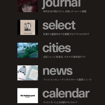
j
o
u
r
n
a
l
時代を切り取るコラム、対談、ポートレート連載
s
e
l
e
c
t
定番から最新作までを網羅するアイテムカタログ
c
i
t
i
e
s
注目ショップ、飲食店、ホテルの保存版ガイド
n
e
w
s
ファッション/ビューティ/カルチャーの最新ニュース
c
a
l
e
n
d
a
r
クリエイターによる日替わりレコメンド