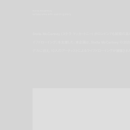
stella mccartney
collaborates with saatchi gallery
Stella McCartney (ステラ マッカートニー) がロンドンでも屈指の高
イフドローイング」を主催した。本企画は、Stella McCartney の2
デルに迎え、10人のアーティストによるライフドローイングが披露され