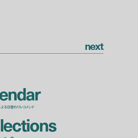
n
e
x
t
e
n
d
a
r
による日替わりレコメンド
l
e
c
t
i
o
n
s