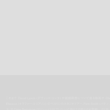
これまで David Lynch (デヴィッド・リンチ) が超越瞑想について語る動画や Olaf
Eliasson (オラファー・エリアソン) のベルリンのスタジオツアー、Patti Smith (パティ
ス) や Drew Barrymore (ドリュー・バリモア) といった錚々たる顔ぶれも登場し、より良