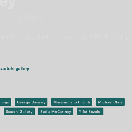
chi gallery
チギャラリーとコラボレーション、10人のアーティストを
saatchi gallery
hings
George Dawney
Massimiliano Pironti
Michael Cline
Saatchi Gallery
Stella McCartney
Yifat Bezalel