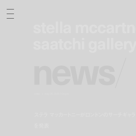
stella mccartn
stella mccartn
saatchi galler
saatchi galler
n
e
w
s
/
news
may 28, 2020 7:00 pm
ステラ マッカートニーがロンドンのサーチギャラ
を発表