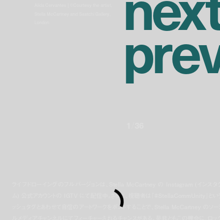
n
e
x
Alida Cervantes | ©Courtesy the artist,
p
r
e
Stella McCartney and Saatchi Gallery,
London
1
/
36
ライフドローイングのフルバージョンは、Stella McCartney の Instagram (インスタ
ム) 公式アカウントの IGTV にて配信中。さらに、視聴者は「#StellaCommUnity」とい
ッシュタグとあわせて自信のアートワークをポストすることで、Stella McCartney のソー
ルメディアチャンネルにてフィーチャーされるチャンスがある。是非ともこの機会に、ロッ