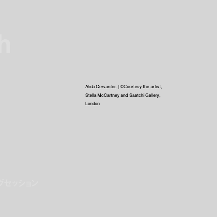
h
h
Alida Cervantes | ©Courtesy the artist,
Stella McCartney and Saatchi Gallery,
London
グセッション