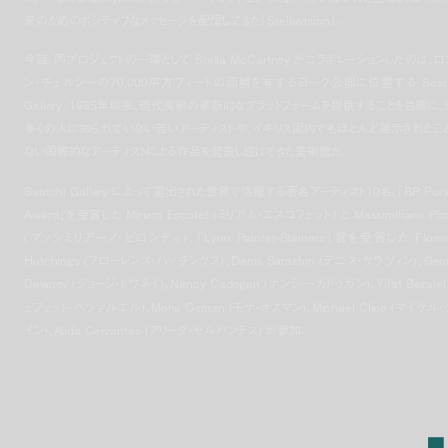
来のためのポジティブなメッセージを配信してきた「Stellavision」。
今回、同プロジェクトの一環として Stella McCartney がコラボレーションしたのは、ロ
ン・チェルシーの70,000平方フィートの面積を有するヨーク公邸に位置する Saatc
Gallery。1985年以来、現代美術の革新的なプラットフォームを提供することを目標に、
多くの人に知られていない若いアーティストや、イギリス国内でもほとんど展示されたこ
ない国際的なアーティストによる作品を発表し続けてきた美術館だ。
Saatchi Gallery によって選出された世界で活躍する著名アーティスト10名、「BP Portr
Award」を受賞した Miriam Escofet (ミリアム・エスコフェット) と Massimiliano Piro
(マッシミリアーノ・ピロンティ)、「Lynn Painter-Stainers」賞を受賞した Floren
Hutchings (フローレンス・ハッチングス)、Denis Sarazhin (デニス・サラヅィン)、Geo
Dawney (ジョージ・ドウネイ)、Nancy Cadogan (ナンシー・カドゥガン)、Yifat Bezalel
ェフェット・ベツァルエル)、Mona Osman (モナ・オスマン)、Michael Cline (マイケル
イン)、Alida Cervantes (アリーダ・セルバンテス) が参加。