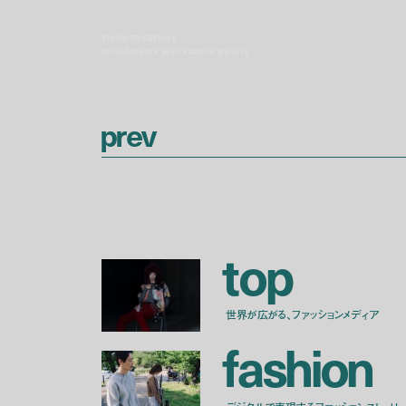
stella mccartney
collaborates with saatchi gallery
p
r
e
v
t
o
p
世界が広がる、ファッションメディア
f
a
s
h
i
o
n