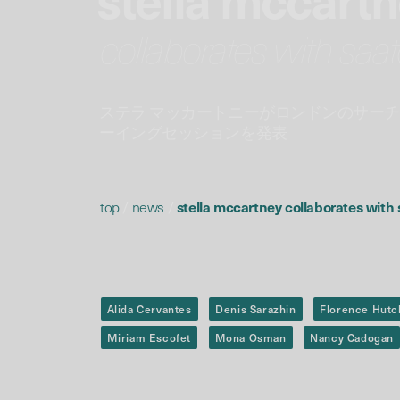
collaborates with saat
ステラ マッカートニーがロンドンのサー
ーイングセッションを発表
top
/
news
/
stella mccartney collaborates with 
Alida Cervantes
Denis Sarazhin
Florence Hutc
Miriam Escofet
Mona Osman
Nancy Cadogan