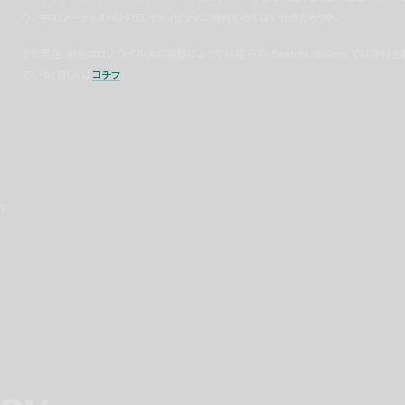
ウン中のアーティストのクリエイティビティに触れてみてはいかがだろうか。
また現在、新型コロナウイルスの影響によって休館中の Saatchi Gallery では寄付を
ている。詳しくは
コチラ
。
3
ney