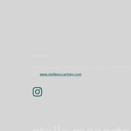
問い合わせ先
Stella McCartney - ステラ マッカートニー ジャパン／03-6427-701
HP:
www.stellamccartney.com
stella mccart