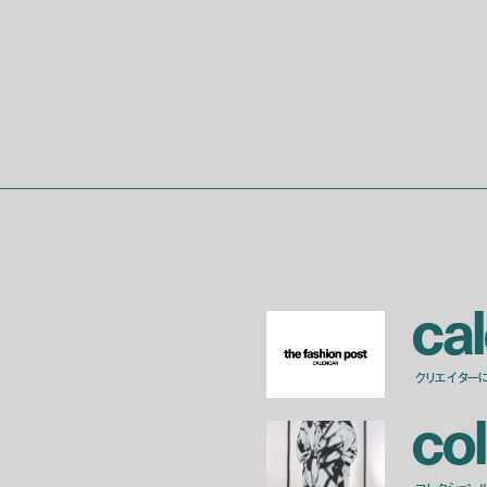
c
a
l
クリエイター
c
o
l