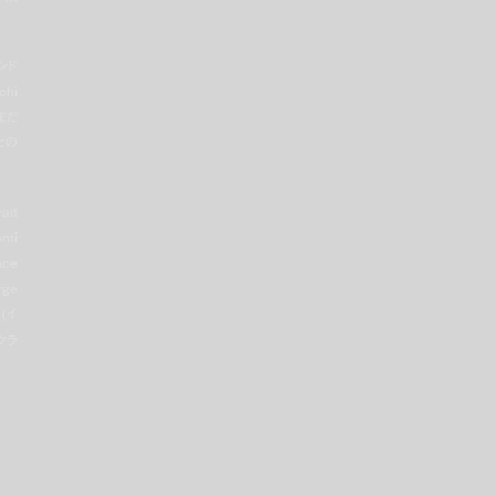
ンド
hi
まだ
との
ait
nti
ce
rge
 (イ
・クラ