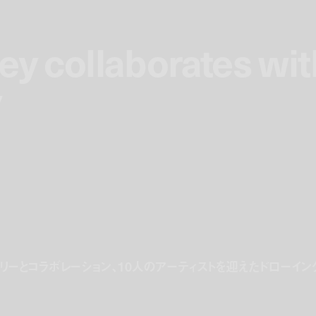
ey collaborates wit
ey collaborates wit
y
y
リーとコラボレーション、10人のアーティストを迎えたドローイン