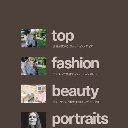
t
o
p
世界が広がる、ファッションメディア
f
a
s
h
i
o
n
デジタルで表現するファッションストーリー
b
e
a
u
t
y
ビューティの可能性を探るエディトリアル
p
o
r
t
r
a
i
t
s