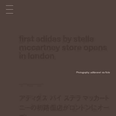
first adidas by stella
mccartney store opens
in london
Photography: adifansnet via flickr
news
may 30, 2012 4:00 pm
アディダス バイ ステラ マッカート
ニーの初路面店がロンドンにオー