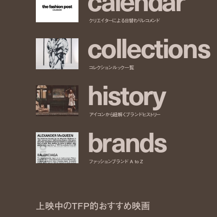
クリエイターによる日替わりレコメンド
c
o
l
l
e
c
t
i
o
n
s
コレクションルック一覧
h
i
s
t
o
r
y
アイコンから紐解くブランドヒストリー
b
r
a
n
d
s
ファッションブランド A to Z
上映中のTFP的おすすめ映画