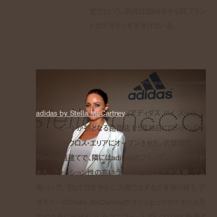
定だという。同氏は2004年から同ブラン
ドのデザインを手がけている。
Photography: adifansnet via flickr
adidas by Stella McCartney
(アディダス バイ ステラ マ
ッカートニー) が初となる路面店を5月26日にロンドンのブ
ロンプトン・クロス・エリアにオープンさせた。店舗面積は約
75㎡の2階建てで、隣にはadidasのフラッグシップストアが
ある。ファッション性の高いランニングウエアや水着、ジム
用バッグ、そしてヨガやテニス用ウエアなどを取り扱う。デ
ザイナーのStella McCartneyがオリンピックのイギリス代