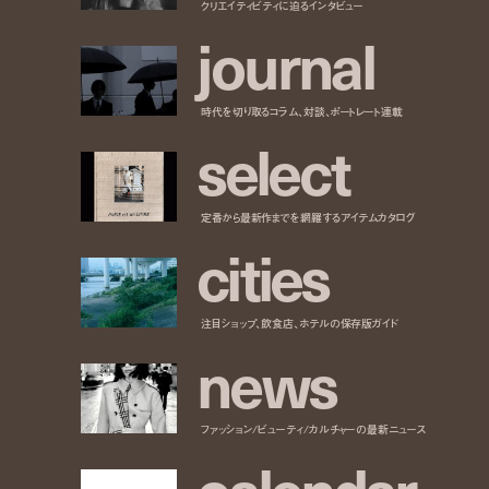
クリエイティビティに迫るインタビュー
j
o
u
r
n
a
l
時代を切り取るコラム、対談、ポートレート連載
s
e
l
e
c
t
定番から最新作までを網羅するアイテムカタログ
c
i
t
i
e
s
注目ショップ、飲食店、ホテルの保存版ガイド
n
e
w
s
ファッション/ビューティ/カルチャーの最新ニュース
c
a
l
e
n
d
a
r