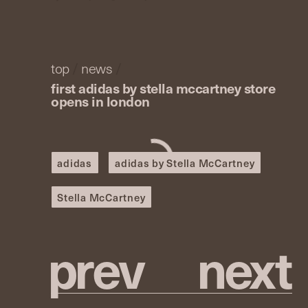
top
/
news
/
first adidas by stella mccartney store
opens in london
adidas
adidas by Stella McCartney
Stella McCartney
p
r
e
v
n
e
x
t