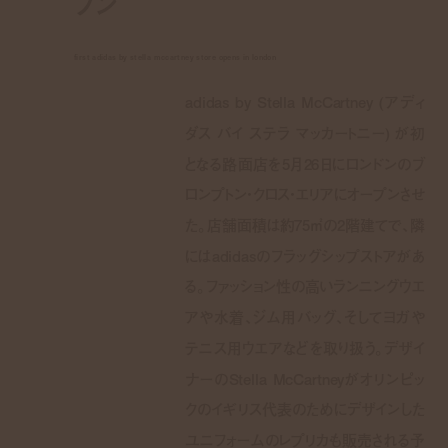
プン
first adidas by stella mccartney store opens in london
adidas by Stella McCartney (アディ
ダス バイ ステラ マッカートニー) が初
となる路面店を5月26日にロンドンのブ
ロンプトン・クロス・エリアにオープンさせ
た。店舗面積は約75㎡の2階建てで、隣
にはadidasのフラッグシップストアがあ
る。ファッション性の高いランニングウエ
アや水着、ジム用バッグ、そしてヨガや
テニス用ウエアなどを取り扱う。デザイ
ナーのStella McCartneyがオリンピッ
クのイギリス代表のためにデザインした
ユニフォームのレプリカも販売される予