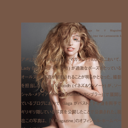
Lady Gaga for V Magazine|
Photographer: Inez Van Lamsweerde &
Vindooh Matadi
アメリカの『V Magazine (Vマガジン) 』の次号において、
Lady Gaga (レディー・ガガ) が過激なポーズをとっている
オールヌード写真が掲載されることが明らかとなった。撮影
を担当した Inez & Vinoodh (イネズ&ヴィノート) が、ソー
シャル・メディア・サイトの『Tumblr (タンブラー)』で展開し
ているブログにおいて、Gaga がバストと下半身を両手で
ギリギリ隠している写真を公開したことで公表された。現
在この写真は、 『V Magazine』のオフィシャル・ホームペー