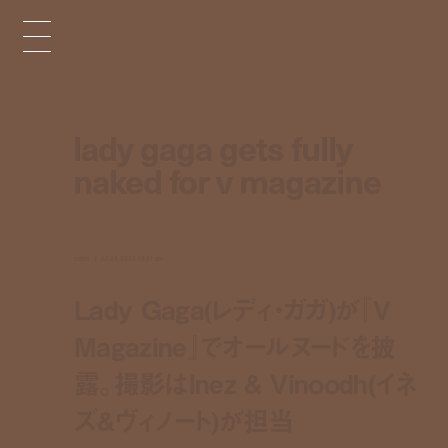
lady gaga gets fully
naked for v magazine
news
jul 24, 2013 10:31 am
Lady Gaga(レディ・ガガ)が『V
Magazine』でオールヌードを披
露。撮影はInez & Vinoodh(イネ
ズ&ヴィノート)が担当