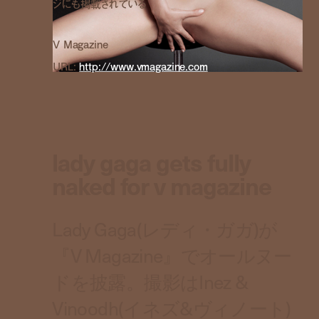
ジにも掲載されている
V Magazine
URL:
http://www.vmagazine.com
lady gaga gets fully
naked for v magazine
Lady Gaga(レディ・ガガ)が
『V Magazine』でオールヌー
ドを披露。撮影はInez &
Vinoodh(イネズ&ヴィノート)