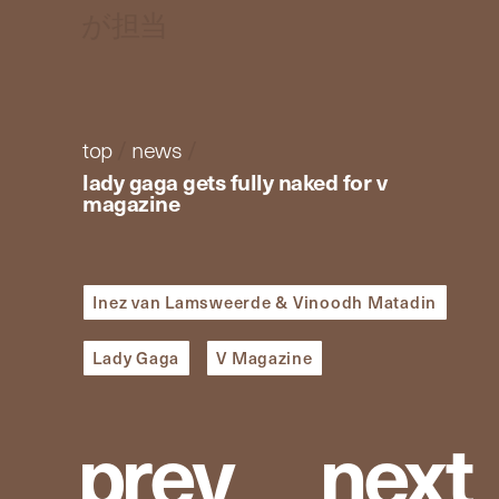
が担当
top
/
news
/
lady gaga gets fully naked for v
magazine
Inez van Lamsweerde & Vinoodh Matadin
Lady Gaga
V Magazine
p
r
e
v
n
e
x
t