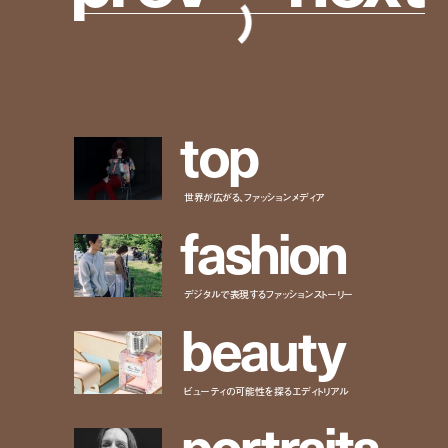
t
o
p
世界が広がる、ファッションメディア
f
a
s
h
i
o
n
デジタルで表現するファッションストーリー
b
e
a
u
t
y
ビューティの可能性を探るエディトリアル
p
o
r
t
r
a
i
t
s