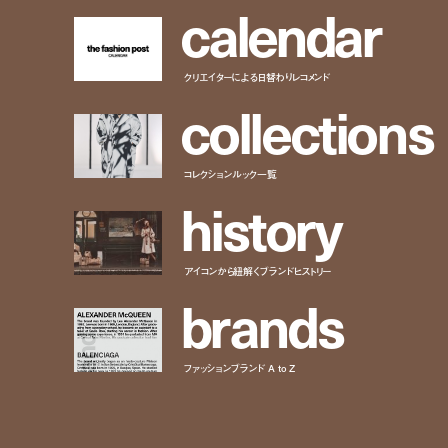
c
a
l
e
n
d
a
r
クリエイターによる日替わりレコメンド
c
o
l
l
e
c
t
i
o
n
s
コレクションルック一覧
h
i
s
t
o
r
y
アイコンから紐解くブランドヒストリー
b
r
a
n
d
s
ファッションブランド A to Z