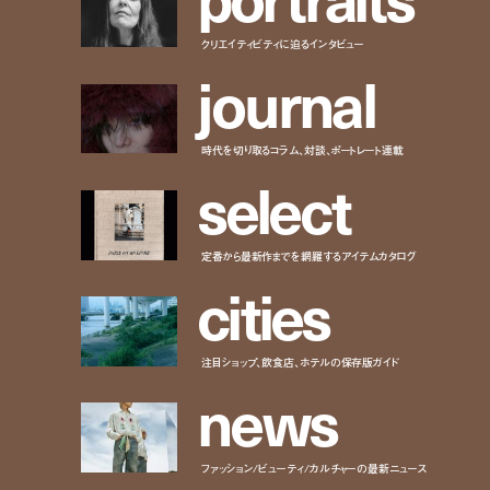
クリエイティビティに迫るインタビュー
j
o
u
r
n
a
l
時代を切り取るコラム、対談、ポートレート連載
s
e
l
e
c
t
定番から最新作までを網羅するアイテムカタログ
c
i
t
i
e
s
注目ショップ、飲食店、ホテルの保存版ガイド
n
e
w
s
ファッション/ビューティ/カルチャーの最新ニュース