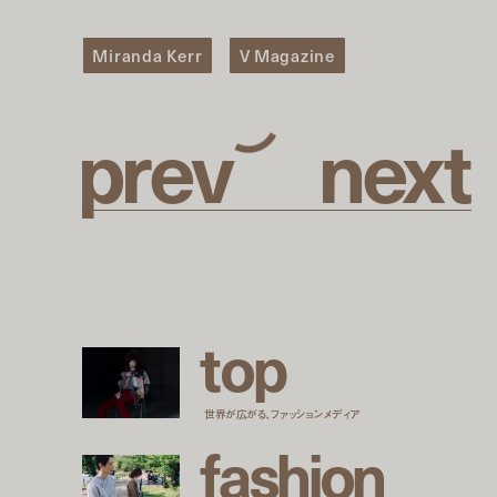
Miranda Kerr
V Magazine
p
r
e
v
n
e
x
t
t
o
p
世界が広がる、ファッションメディア
f
a
s
h
i
o
n