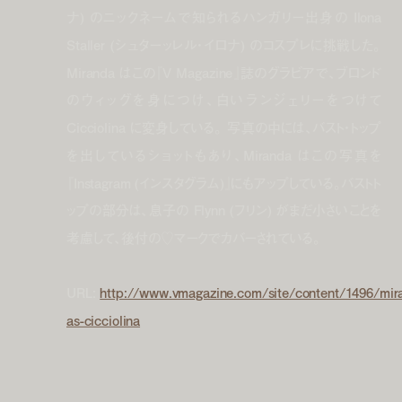
ナ) のニックネームで知られるハンガリー出身の Ilona
Staller (シュターッレル・イロナ) のコスプレに挑戦した。
Miranda はこの『V Magazine』誌のグラビアで、ブロンド
のウィッグを身につけ、白いランジェリーをつけて
Cicciolina に変身している。 写真の中には、バスト・トップ
を出しているショットもあり、Miranda はこの写真を
『Instagram (インスタグラム)』にもアップしている。バストト
ップの部分は、息子の Flynn (フリン) がまだ小さいことを
考慮して、後付の♡マークでカバーされている。
URL:
http://www.vmagazine.com/site/content/1496/mir
as-cicciolina