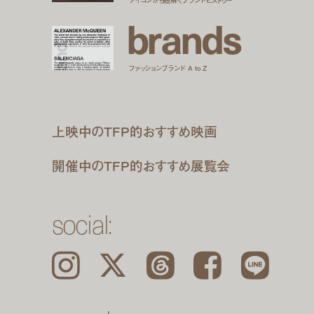
b
r
a
n
d
s
ファッションブランド A to Z
上映中のTFP的おすすめ映画
開催中のTFP的おすすめ展覧会
social:
Instagram
𝕏
Threads
Facebook
LINE