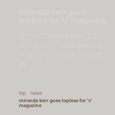
miranda kerr goes
topless for 'v' magazine
モデルのMiranda Kerr (ミラン
ダ・カー) 、『V Magazine (V
マガジン) 』誌でヌードに挑
戦
top
/
news
/
miranda kerr goes topless for 'v'
magazine