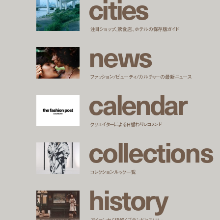
c
i
t
i
e
s
注目ショップ、飲食店、ホテルの保存版ガイド
n
e
w
s
ファッション/ビューティ/カルチャーの最新ニュース
c
a
l
e
n
d
a
r
クリエイターによる日替わりレコメンド
c
o
l
l
e
c
t
i
o
n
s
コレクションルック一覧
h
i
s
t
o
r
y
アイコンから紐解くブランドヒストリー