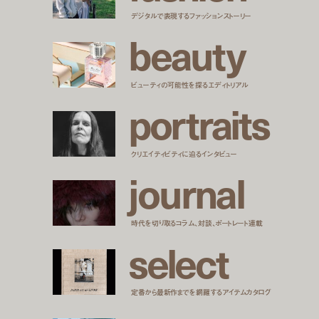
デジタルで表現するファッションストーリー
b
e
a
u
t
y
ビューティの可能性を探るエディトリアル
p
o
r
t
r
a
i
t
s
クリエイティビティに迫るインタビュー
j
o
u
r
n
a
l
時代を切り取るコラム、対談、ポートレート連載
s
e
l
e
c
t
定番から最新作までを網羅するアイテムカタログ