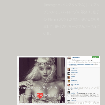
『Instagram (インスタグラム)』にもアッ
プしている。バストトップの部分は、息子
の Flynn (フリン) がまだ小さいことを考
慮して、後付の♡マークでカバーされて
いる。
Source: Miranda Kerr's Instagram
Miranda Kerr (ミランダ・カー) は、『V Magazine (Vマガ
ジン) 』誌9月号の特集において、70年代から80年代にか
けて、ポルノ女優として活躍した、Cicciolina (チチョリー