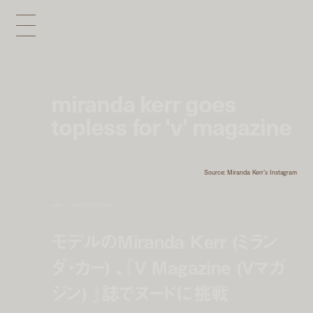
miranda kerr goes
topless for 'v' magazine
Source: Miranda Kerr’s Instagram
news
sep 2, 2013 11:01 am
モデルのMiranda Kerr (ミラン
ダ・カー) 、『V Magazine (Vマガ
ジン) 』誌でヌードに挑戦