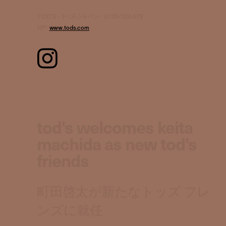
TOD'S - トッズ・ジャパン／0120-102-578
HP:
www.tods.com
tod's welcomes keita
machida as new tod's
friends
町田啓太が新たなトッズ フレ
ンズに就任