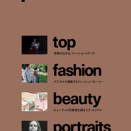
t
o
p
世界が広がる、ファッションメディア
f
a
s
h
i
o
n
デジタルで表現するファッションストーリー
b
e
a
u
t
y
ビューティの可能性を探るエディトリアル
p
o
r
t
r
a
i
t
s