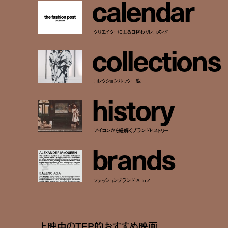
c
a
l
e
n
d
a
r
クリエイターによる日替わりレコメンド
c
o
l
l
e
c
t
i
o
n
s
コレクションルック一覧
h
i
s
t
o
r
y
アイコンから紐解くブランドヒストリー
b
r
a
n
d
s
ファッションブランド A to Z
上映中のTFP的おすすめ映画