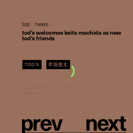
top
/
news
/
tod's welcomes keita machida as new
tod's friends
TOD’S
町田啓太
tod's welcomes keita machida as new tod's
friends
p
r
e
v
n
e
x
t