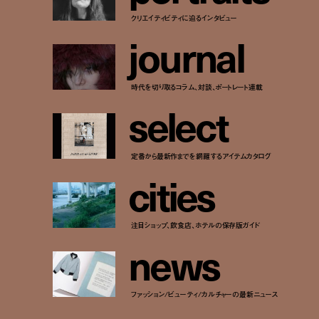
クリエイティビティに迫るインタビュー
j
o
u
r
n
a
l
時代を切り取るコラム、対談、ポートレート連載
s
e
l
e
c
t
定番から最新作までを網羅するアイテムカタログ
c
i
t
i
e
s
注目ショップ、飲食店、ホテルの保存版ガイド
n
e
w
s
ファッション/ビューティ/カルチャーの最新ニュース