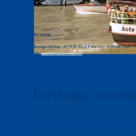
問い合わせ先
Bottega Veneta - ボッテガ・ヴェネタ ジャパン／0120-60-1966
HP:
www.bottegaveneta.com
bottega venet
supports performance
ボッテガ・ヴェネタがパフォーマンスプログラム‘D