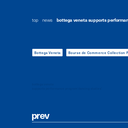
top
/
news
/
bottega veneta supports performa
Bottega Veneta
Bourse de Commerce Collection P
bottega veneta
supports performance program'dancing studies'
p
r
e
v