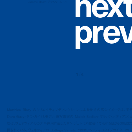
n
e
x
Julianne Moore（ジュリアン・ムーア）
p
r
e
1
/
4
Matthieu Blazy のクリエイティブディレクションによる最初の広告イメージは、モ
Dara Guey（ダラ・ガイ）とモデル兼写真家の Malick Bodian（マリック・ボディアン）
掛け、ヴェネツィアのカナル運河に面したサン・ジェレミア教会にて4月15日から30日ま
開されている。ヴェネツィアの Bottega Veneta ではオリベッティのタイプライターから