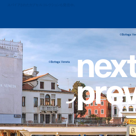
スパイアされたカプセルコレクションも発売中。
©Bottega Ve
n
e
x
©Bottega Veneta
p
r
e