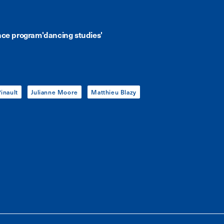
nce program'dancing studies'
inault
Julianne Moore
Matthieu Blazy