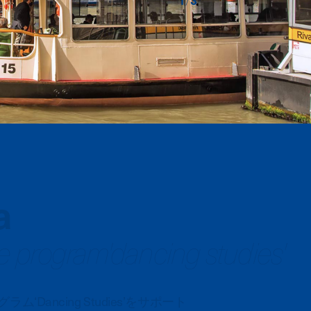
1
/
3
a
 program'dancing studies'
ancing Studies’をサポート