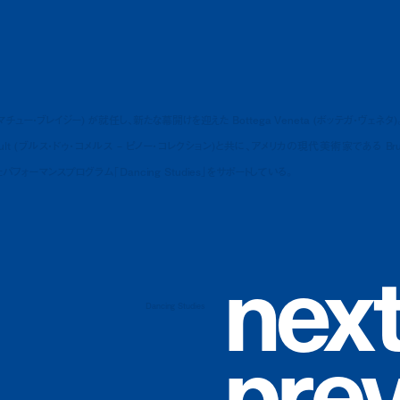
 (マチュー・ブレイジー) が就任し、新たな幕開けを迎えた Bottega Veneta (ボッテガ・ヴェネタ)
Pinault (ブルス・ドゥ・コメルス – ピノー・コレクション)と共に、アメリカの現代美術家である Bru
フォーマンスプログラム「Dancing Studies」をサポートしている。
n
e
x
Dancing Studies
p
r
e