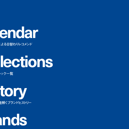
e
n
d
a
r
による日替わりレコメンド
l
e
c
t
i
o
n
s
ルック一覧
t
o
r
y
紐解くブランドヒストリー
a
n
d
s