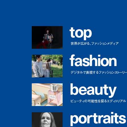
t
o
p
世界が広がる、ファッションメディア
f
a
s
h
i
o
n
デジタルで表現するファッションストーリ
b
e
a
u
t
y
ビューティの可能性を探るエディトリアル
p
o
r
t
r
a
i
t
s