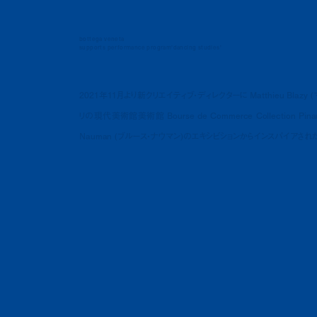
bottega veneta
supports performance program'dancing studies'
2021年11月より新クリエイティブ・ディレクターに Matthieu Blazy
リの現代美術館美術館 Bourse de Commerce Collection 
Nauman (ブルース・ナウマン)のエキシビションからインスパイアされたパ