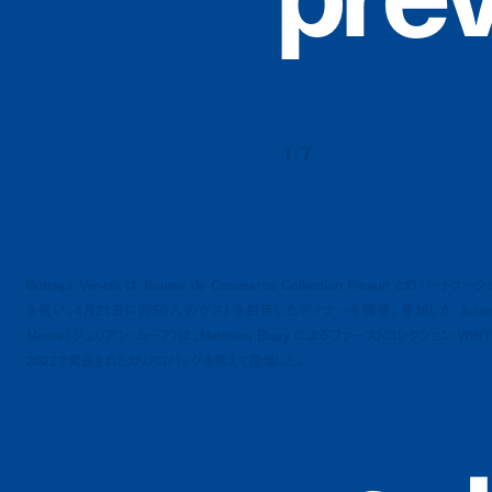
1
/
7
Bottega Veneta は Bourse de Commerce Collection Pinault とのパートナー
を祝い、4月21日に約50人のゲストを招待したディナーを開催。参加した Julian
Moore（ジュリアン・ムーア）は、Matthieu Blazy によるファーストコレクション WINT
2022で発表されたカリメロバッグを携えて登場した。