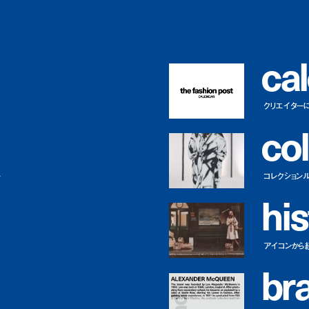
c
a
l
クリエイター
c
o
l
ー
コレクション
h
i
s
アイコンから
b
r