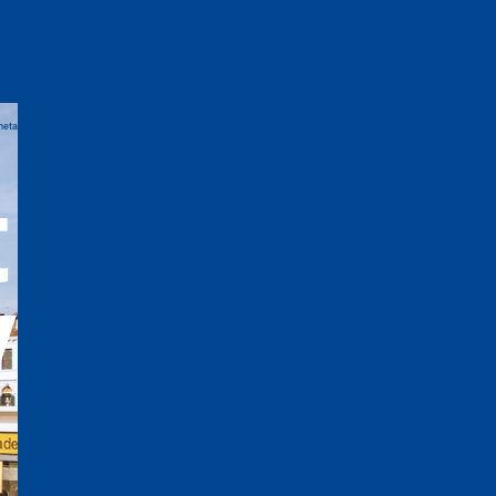
neta
t
©Bottega Veneta
v