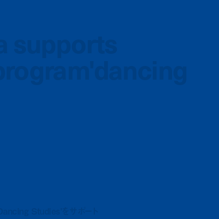
a supports
a supports
program'dancing
program'dancing
ing Studies’をサポート