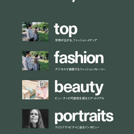
t
o
p
世界が広がる、ファッションメディア
f
a
s
h
i
o
n
デジタルで表現するファッションストーリー
b
e
a
u
t
y
ビューティの可能性を探るエディトリアル
p
o
r
t
r
a
i
t
s
クリエイティビティに迫るインタビュー