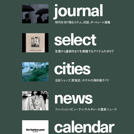
j
o
u
r
n
a
l
時代を切り取るコラム、対談、ポートレート連載
s
e
l
e
c
t
定番から最新作までを網羅するアイテムカタログ
c
i
t
i
e
s
注目ショップ、飲食店、ホテルの保存版ガイド
n
e
w
s
ファッション/ビューティ/カルチャーの最新ニュース
c
a
l
e
n
d
a
r