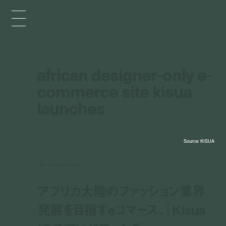
african designer-only e-
commerce site kisua
launches
Source: KISUA
news
oct 21, 2013 9:00 am
アフリカ大陸のファッション業界
発展を目指すeコマース、『Kisua