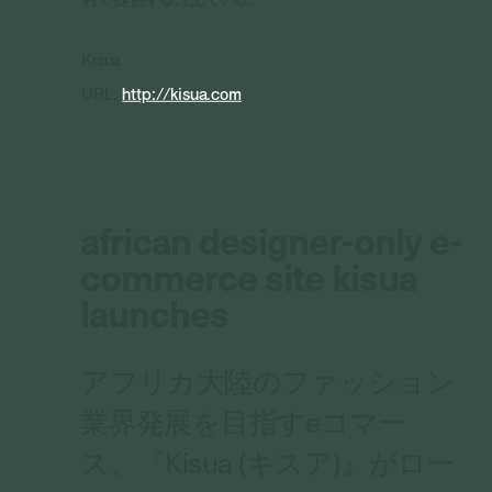
Kisua
URL:
http://kisua.com
african designer-only e-
commerce site kisua
launches
アフリカ大陸のファッション
業界発展を目指すeコマー
ス、『Kisua (キスア)』がロー