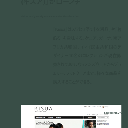
(キスア)』がローンチ
african designer-only e-commerce site kisua launches
「Kisua」はスワヒリ語で「衣料品」や「着
飾る」を意味する。ケニア、ガーナ、南ア
フリカ共和国、コンゴ民主共和国のデ
ザイナー10名のコレクションが現在販
売されており、ウィメンズウェアからジュ
エリー、フットウェアまで、様々な商品を
購入することができる。
Source: KISUA