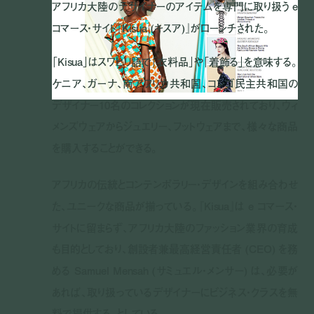
アフリカ大陸のデザイナーのアイテムを専門に取り扱う e
コマース・サイト『Kisua (キスア)』がローンチされた。
「Kisua」はスワヒリ語で「衣料品」や「着飾る」を意味する。
ケニア、ガーナ、南アフリカ共和国、コンゴ民主共和国の
デザイナー10名のコレクションが現在販売されており、ウィ
メンズウェアからジュエリー、フットウェアまで、様々な商品
を購入することができる。
アフリカの伝統とコンテンポラリー・デザインを組み合わせ
た、ユニークな商品が揃っている。『Kisua』は e コマース・
サイトに留まらず、アフリカ大陸のファッション業界の育成
も目的としており、創設者兼最高経営責任者 (CEO) を務
める Samuel Mensah (サミュエル・メンサー) は、必要が
あれば、取り扱っているデザイナーにビジネス・クラスを無
料で提供する、としている。