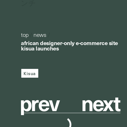
ンチ
top
/
news
/
african designer-only e-commerce site
kisua launches
Kisua
p
r
e
v
n
e
x
t