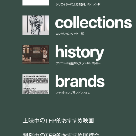
クリエイターによる日替わりレコメンド
c
o
l
l
e
c
t
i
o
n
s
コレクションルック一覧
h
i
s
t
o
r
y
アイコンから紐解くブランドヒストリー
b
r
a
n
d
s
ファッションブランド A to Z
上映中のTFP的おすすめ映画
開催中のTFP的おすすめ展覧会