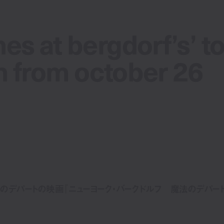
es at bergdorf’s’ t
es at bergdorf’s’ t
n from october 26
n from october 26
のデパートの映画『ニューヨーク・バークドルフ 魔法のデパー