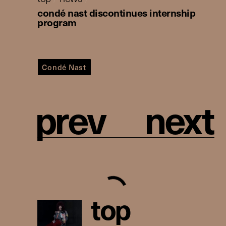
condé nast discontinues internship
program
Condé Nast
p
r
e
v
n
e
x
t
t
o
p