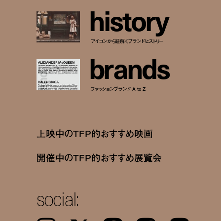
h
i
s
t
o
r
y
アイコンから紐解くブランドヒストリー
b
r
a
n
d
s
ファッションブランド A to Z
上映中のTFP的おすすめ映画
開催中のTFP的おすすめ展覧会
social: