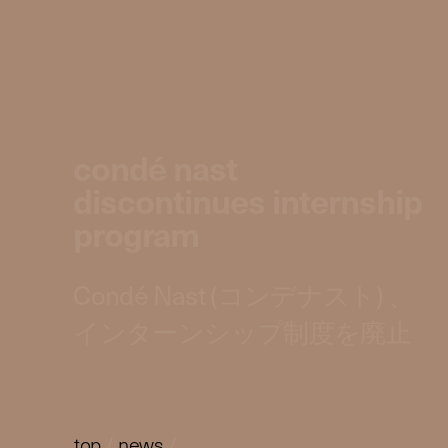
condé nast
discontinues internship
program
Condé Nast (コンデナスト) 、
インターンシップ制度を廃止
top
/
news
/