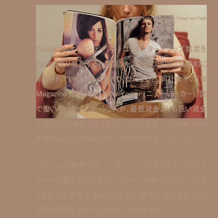
Photo by Maegan Tintari via Flickr
Condé Nast (コンデナスト) は、インターンシップ制度を
2014年より廃止すると発表した。廃止の理由は具体的に
明かされていないが、『WWD』誌によると、同社傘下の『W
Magazine』誌と『The New Yorker (ニューヨーカー)』誌
で働いていたインターン2人が、最低賃金よりも低い賃金
で強制的に働かされたとして、2013年夏に Condé Nast
を提訴したことが起因している可能性が高い、という。
ファッション業界では、インターンシップからスタートしてス
ターへの階段をのぼる、というケースが多いだけに、このよ
うな風潮が業界全体へと流れると、若手が成功することが
非常に困難になってしまうという側面もある。