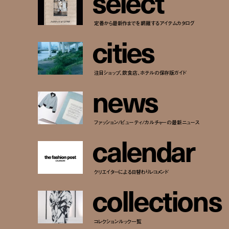
s
e
l
e
c
t
定番から最新作までを網羅するアイテムカタログ
c
i
t
i
e
s
注目ショップ、飲食店、ホテルの保存版ガイド
n
e
w
s
ファッション/ビューティ/カルチャーの最新ニュース
c
a
l
e
n
d
a
r
クリエイターによる日替わりレコメンド
c
o
l
l
e
c
t
i
o
n
s
コレクションルック一覧