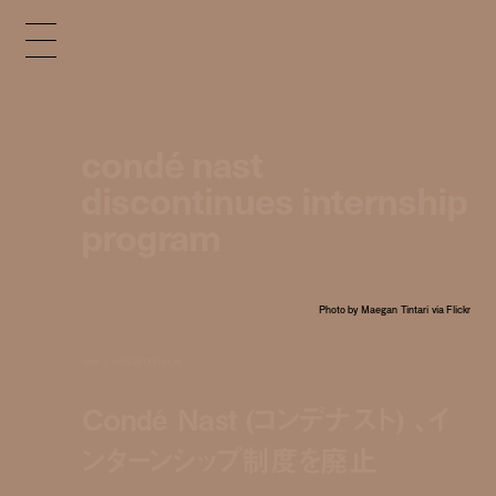
condé nast
discontinues internship
program
Photo by Maegan Tintari via Flickr
news
oct 30, 2013 11:29 am
Condé Nast (コンデナスト) 、イ
ンターンシップ制度を廃止