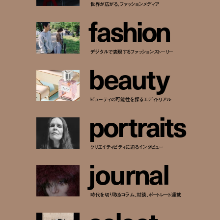
世界が広がる、ファッションメディア
f
a
s
h
i
o
n
デジタルで表現するファッションストーリー
b
e
a
u
t
y
ビューティの可能性を探るエディトリアル
p
o
r
t
r
a
i
t
s
クリエイティビティに迫るインタビュー
j
o
u
r
n
a
l
時代を切り取るコラム、対談、ポートレート連載