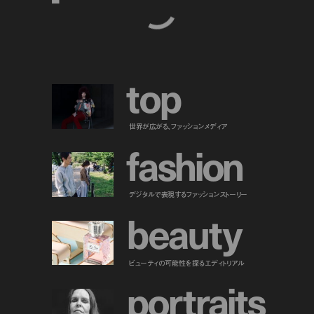
t
o
p
世界が広がる、ファッションメディア
f
a
s
h
i
o
n
デジタルで表現するファッションストーリー
b
e
a
u
t
y
ビューティの可能性を探るエディトリアル
p
o
r
t
r
a
i
t
s