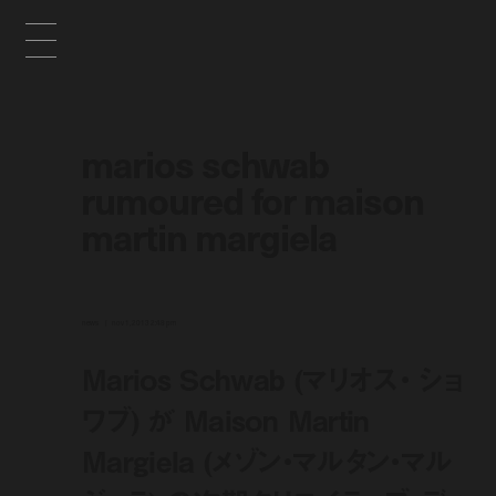
marios schwab
rumoured for maison
martin margiela
news
nov 1, 2013 2:48 pm
Marios Schwab (マリオス・ ショ
ワブ) が Maison Martin
Margiela (メゾン・マルタン・マル