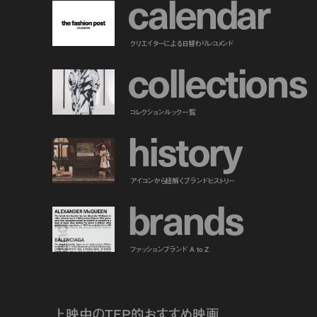
c
a
l
e
n
d
a
r
クリエイターによる日替わりレコメンド
c
o
l
l
e
c
t
i
o
n
s
コレクションルック一覧
h
i
s
t
o
r
y
アイコンから紐解くブランドヒストリー
b
r
a
n
d
s
ファッションブランド A to Z
上映中のTFP的おすすめ映画