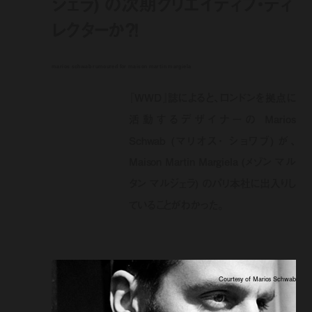
ジェラ) の次期クリエイティブ・ディ
レクターか？！
marios schwab rumoured for maison martin margiela
『WWD』誌によると、ロンドンを拠点に
活動するデザイナーの Marios
Schwab (マリオス・ ショワブ) が、
Maison Martin Margiela (メゾン マル
タン マルジェラ) のパリ本社に出入りし
ていることがわかった。
Courtesy of Marios Schwab