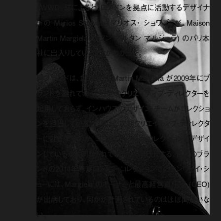
『WWD』誌によると、ロンドンを拠点に活動するデザイナ
ーの Marios Schwab (マリオス・ ショワブ) が、Maison
Martin Margiela (メゾン マルタン マルジェラ) のパリ本
社に出入りしていることがわかった。
同ブランドは、創設者の Martin Margiela が2009年にブ
ランドを離れてから、特定のクリエイティブ・ディレクターを
起用しておらず、インハウスのデザイン・チームがコレクショ
ンを担当している。同氏が、次期クリエイティブ・ディレクタ
ーに就任するのか、コラボレーション・コレクションをデザイ
ンしているかは明かされていない。同氏による、自身のブラ
ンドの2014年春夏ロンドン・コレクションでのランウェイ・シ
ョーには、Margiela のオーナーと最高経営責任者 (CEO)
が出席しており、何かが計画されているのはほぼ間違いな
い。