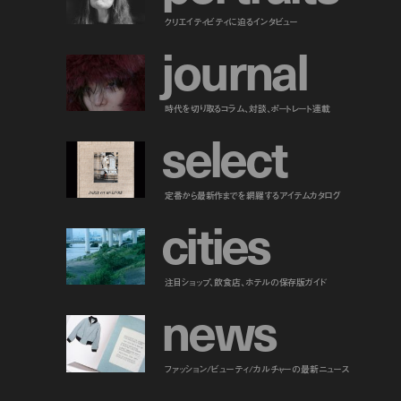
クリエイティビティに迫るインタビュー
j
o
u
r
n
a
l
時代を切り取るコラム、対談、ポートレート連載
s
e
l
e
c
t
定番から最新作までを網羅するアイテムカタログ
c
i
t
i
e
s
注目ショップ、飲食店、ホテルの保存版ガイド
n
e
w
s
ファッション/ビューティ/カルチャーの最新ニュース