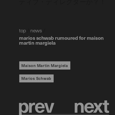
ティブ・ディレクターか？！
top
/
news
/
marios schwab rumoured for maison
martin margiela
Maison Martin Margiela
Marios Schwab
p
r
e
v
n
e
x
t