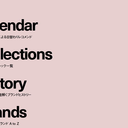
e
n
d
a
r
による日替わりレコメンド
l
e
c
t
i
o
n
s
ルック一覧
t
o
r
y
紐解くブランドヒストリー
a
n
d
s
ンド A to Z