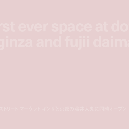
irst ever space at d
irst ever space at d
ginza and fujii dai
ginza and fujii dai
 ストリート マーケット ギンザと京都の藤井大丸に同時オープン