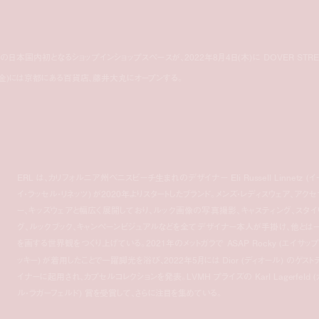
 の日本国内初となるショップインショップスペースが、2022年8月4日(木)に DOVER STRE
8月5日(金)には京都にある百貨店、藤井大丸にオープンする。
ERL は、カリフォルニア州ベニスビーチ生まれのデザイナー Eli Russell Linnetz (イ
イ・ラッセル・リネッツ) が2020年よりスタートしたブランド。メンズ・レディスウェア、アクセ
ー、キッズウェアと幅広く展開しており、ルック画像の写真撮影、キャスティング、スタイ
グ、ルックブック、キャンペーンビジュアルなどを全てデザイナー本人が手掛け、他とは
を画する世界観をつくり上げている。2021年のメットガラで ASAP Rocky (エイサップ
ッキー) が着用したことで一躍脚光を浴び、2022年5月には Dior (ディオール) のゲスト
イナーに起用され、カプセルコレクションを発表。LVMH プライズの Karl Lagerfeld (
ル・ラガーフェルド) 賞を受賞して、さらに注目を集めている。