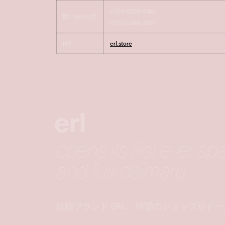
(1)03-6228-5080
問い合わせ先
(2)075-366-5039
HP
erl.store
erl
opens its first ever s
and fujii daimaru
気鋭ブランド ERL、待望のショップがド