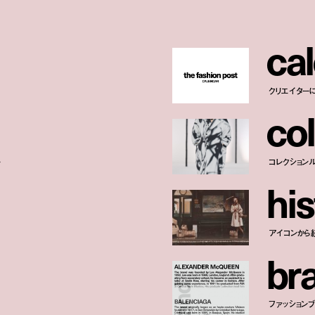
c
a
l
クリエイター
c
o
l
ー
コレクション
h
i
s
アイコンから
b
r
ファッションブラ