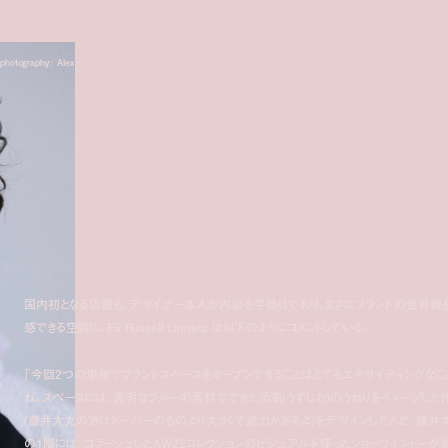
 photography: Alex
国内初となる店舗も、デザイナー本人が内装を手掛けており、まさにブランドの世界観
感できる空間に。Eli Russell Linnetz は以下のようにコメントしている。
「今回2つの場所でブランドスペースをオープンできることはとてもエキサイティングなこ
ね。スペースには、透明なブルーの素材でできた渦潮(うずしお)のうねりをイメージした
(藤井大丸の方はドーバーのものより大きくて迫力があるよ)をデザインしたんだ。藤井
の1階には、コラージュしたAW22コレクションのビジュアルを使ったショーウインドーが