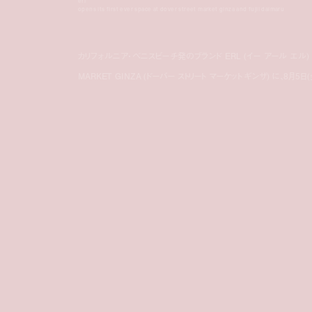
erl
opens its first ever space at dover street market ginza and fujii daimaru
カリフォルニア・ベニスビーチ発のブランド ERL (イー アール エル)
MARKET GINZA (ドーバー ストリート マーケット ギンザ) に、