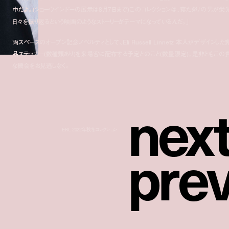
中だよ。(ショーウインドーの展示は8月7日まで)このコレクションは、寝たきりの男が栄
日々を振り返るという映画のようなストーリーがテーマになっているんだ。」
両スペースのオープン記念ノベルティとして、Eli Russell Linnetz 本人がデザインした
品ステッカー(数種類あり)を来場客に配布する予定とのこと(数量限定)。是非ともこの
な機会をお見逃しなく。
n
e
x
ERL 2022年秋冬コレクション
p
r
e