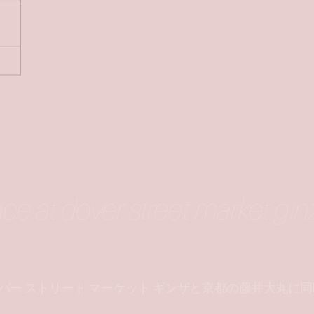
pace at dover street market gin
ーバー ストリート マーケット ギンザと京都の藤井大丸に