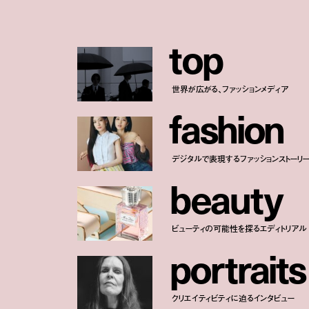
t
o
p
世界が広がる、ファッションメディア
f
a
s
h
i
o
n
デジタルで表現するファッションストーリ
b
e
a
u
t
y
ビューティの可能性を探るエディトリアル
p
o
r
t
r
a
i
t
s
クリエイティビティに迫るインタビュー