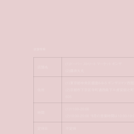
店舗情報
(1)ドーバー ストリート マーケット ギンザ
店舗名
(2)藤井大丸
(1)東京都中央区銀座6-9-5 ギンザコマツ⻄館
住所
(2)京都市下京区寺町通四条下ル貞安前之町
605
(1)11:00-20:00
時間
(2)10:30-20:00 *8月の営業時間は10:30-19:
定休日
不定休