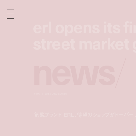
erl opens its f
erl opens its f
street market 
street market 
n
e
w
s
/
news
aug 4, 2022 5:30 pm
気鋭ブランド ERL、待望のショップがドーバー