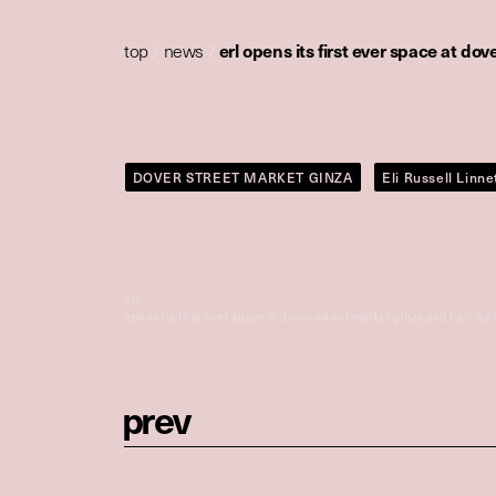
top
/
news
/
erl opens its first ever space at do
DOVER STREET MARKET GINZA
Eli Russell Linne
erl
opens its first ever space at dover street market ginza and fujii da
p
r
e
v