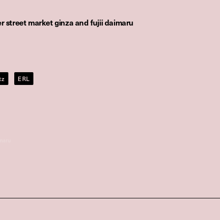
ver street market ginza and fujii daimaru
tz
ERL
imaru