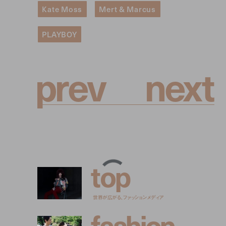
Kate Moss
Mert & Marcus
PLAYBOY
p
r
e
v
n
e
x
t
t
o
p
世界が広がる、ファッションメディア
f
a
s
h
i
o
n