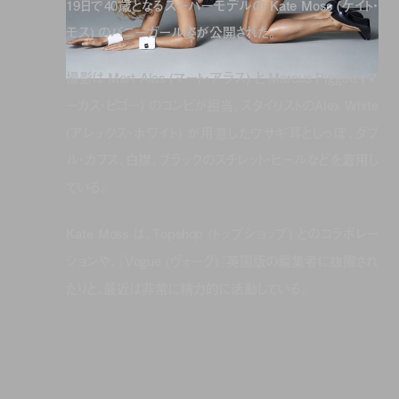
19日で40歳となるスーパーモデルの Kate Moss (ケイト・
モス) のバニーガール姿が公開された。
撮影は Mert Alas (マート・アラス) と Marcus Piggott (マ
ーカス・ピゴー) のコンビが担当。スタイリストのAlex White
(アレックス・ホワイト) が用意したウサギ耳としっぽ、ダブ
ル・カフス、白襟、ブラックのスチレット・ヒールなどを着用し
ている。
Kate Moss は、Topshop (トップショップ) とのコラボレー
ションや、『Vogue (ヴォーグ)』英国版の編集者に抜擢され
たりと、最近は非常に精力的に活動している。