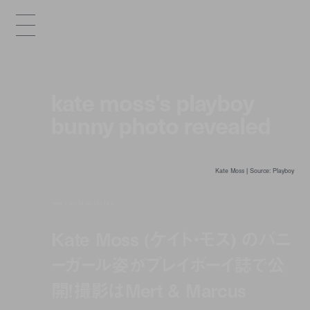
kate moss's playboy
bunny photo revealed
Kate Moss | Source: Playboy
news
nov 18, 2013 5:13 pm
Kate Moss (ケイト・モス) のバニ
ーガール姿がプレイボーイ誌で公
開！撮影はMert & Marcus