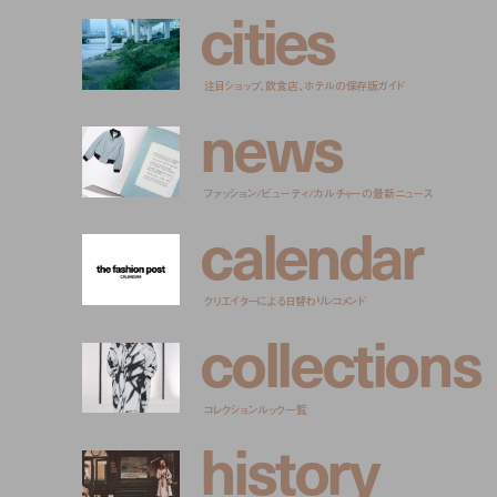
c
i
t
i
e
s
注目ショップ、飲食店、ホテルの保存版ガイド
n
e
w
s
ファッション/ビューティ/カルチャーの最新ニュース
c
a
l
e
n
d
a
r
クリエイターによる日替わりレコメンド
c
o
l
l
e
c
t
i
o
n
s
コレクションルック一覧
h
i
s
t
o
r
y