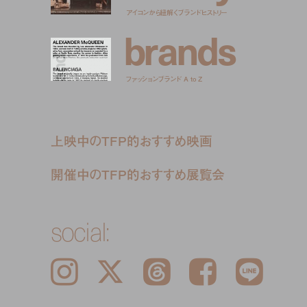
アイコンから紐解くブランドヒストリー
b
r
a
n
d
s
ファッションブランド A to Z
上映中のTFP的おすすめ映画
開催中のTFP的おすすめ展覧会
social:
Instagram
𝕏
Threads
Facebook
LINE