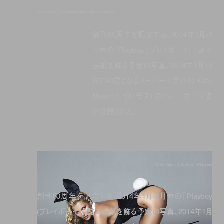
kate moss's playboy bunny photo revealed
創刊60周年を記念する、2014年1月-2
月号の『Playboy (プレイボーイ) 』誌で
表紙を飾る予定の写真、2014年1月19
日で40歳となるスーパーモデルの Kate
Moss (ケイト・モス) のバニーガール姿
が公開された。
Kate Moss | Source: Playboy
創刊60周年を記念する、2014年1月-2月号の『Playboy
(プレイボーイ) 』誌で表紙を飾る予定の写真、2014年1月