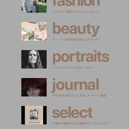
デジタルで表現するファッションストーリー
b
e
a
u
t
y
ビューティの可能性を探るエディトリアル
p
o
r
t
r
a
i
t
s
クリエイティビティに迫るインタビュー
j
o
u
r
n
a
l
時代を切り取るコラム、対談、ポートレート連載
s
e
l
e
c
t
定番から最新作までを網羅するアイテムカタログ