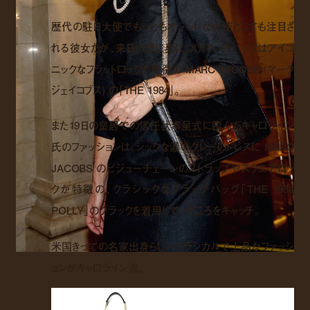
歴代の駐日大使でもっともオシャレな大使としても注目さ
れる彼女だが、来日の際に身につけていたバッグはアイコ
ニックなフラットロックが特徴の MARC JACOBS (マーク
ジェイコブス) の「THE 1984」。
また19日の皇居での信任状奉呈式に臨んだキャロライン
氏のファッションは、シックな濃いグレーのドレスに MARC
JACOBS のビジューチェーンのストラップやスクエアロッ
クが特徴の、クラシックなフラップバッグ「THE 1984
POLLY」のブラックを着用していところをキャッチ。
米国きっての名家出身らしいクラシカルで上品なファッシ
ョンがキャロライン流。