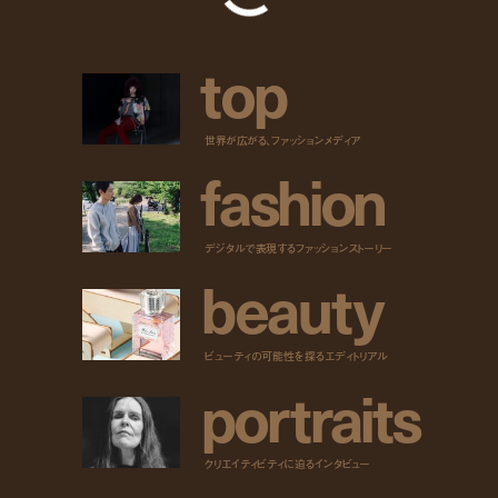
t
o
p
世界が広がる、ファッションメディア
f
a
s
h
i
o
n
デジタルで表現するファッションストーリー
b
e
a
u
t
y
ビューティの可能性を探るエディトリアル
p
o
r
t
r
a
i
t
s
クリエイティビティに迫るインタビュー