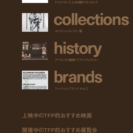
クリエイターによる日替わりレコメンド
c
o
l
l
e
c
t
i
o
n
s
コレクションルック一覧
h
i
s
t
o
r
y
アイコンから紐解くブランドヒストリー
b
r
a
n
d
s
ファッションブランド A to Z
上映中のTFP的おすすめ映画
開催中のTFP的おすすめ展覧会