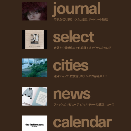
j
o
u
r
n
a
l
時代を切り取るコラム、対談、ポートレート連載
s
e
l
e
c
t
定番から最新作までを網羅するアイテムカタログ
c
i
t
i
e
s
注目ショップ、飲食店、ホテルの保存版ガイド
n
e
w
s
ファッション/ビューティ/カルチャーの最新ニュース
c
a
l
e
n
d
a
r