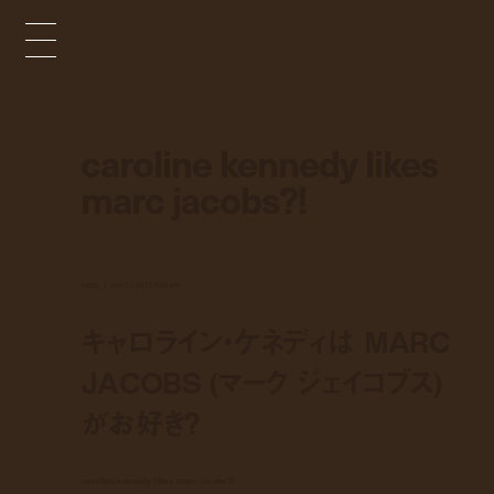
caroline kennedy likes
marc jacobs?!
news
nov 21, 2013 5:45 pm
キャロライン・ケネディは MARC
JACOBS (マーク ジェイコブス)
がお好き？
caroline kennedy likes marc jacobs?!