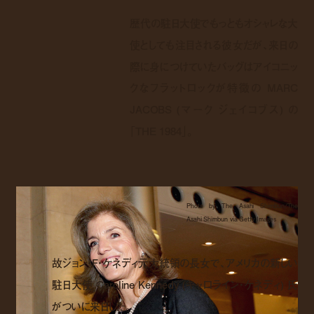
歴代の駐日大使でもっともオシャレな大
使としても注目される彼女だが、来日の
際に身につけていたバッグはアイコニッ
クなフラットロックが特徴の MARC
JACOBS (マーク ジェイコブス) の
「THE 1984」。
Photo by The Asahi Shimbun/The
Asahi Shimbun via Getty Images
故ジョン・F・ケネディ元大統領の長女で、アメリカの新しい
駐日大使 Caroline Kennedy (キャロライン・ケネディ) 氏
がついに来日した。