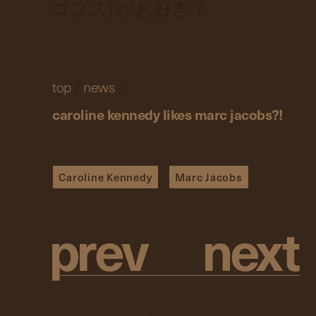
コブス) がお好き？
top
/
news
/
caroline kennedy likes marc jacobs?!
Caroline Kennedy
Marc Jacobs
p
r
e
v
n
e
x
t