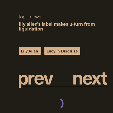
top
/
news
/
lily allen's label makes u-turn from
liquidation
Lily Allen
Lucy in Disguise
p
r
e
v
n
e
x
t