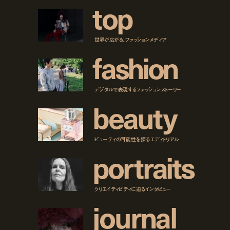
t
o
p
世界が広がる、ファッションメディア
f
a
s
h
i
o
n
デジタルで表現するファッションストーリー
b
e
a
u
t
y
ビューティの可能性を探るエディトリアル
p
o
r
t
r
a
i
t
s
クリエイティビティに迫るインタビュー
j
o
u
r
n
a
l