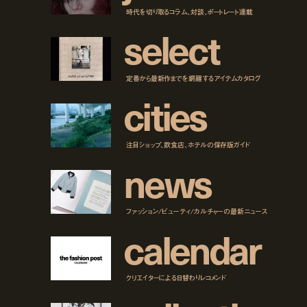
時代を切り取るコラム、対談、ポートレート連載
s
e
l
e
c
t
定番から最新作までを網羅するアイテムカタログ
c
i
t
i
e
s
注目ショップ、飲食店、ホテルの保存版ガイド
n
e
w
s
ファッション/ビューティ/カルチャーの最新ニュース
c
a
l
e
n
d
a
r
クリエイターによる日替わりレコメンド