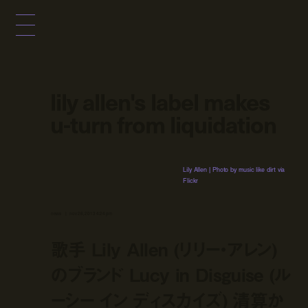
lily allen's label makes
u-turn from liquidation
Lily Allen | Photo by music like dirt via
Flickr
news
nov 26, 2013 4:24 pm
歌手 Lily Allen (リリー・アレン)
のブランド Lucy in Disguise (ル
ーシー イン ディスカイズ) 清算か