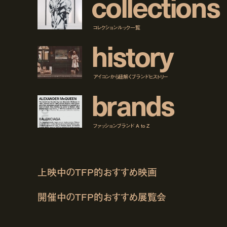
c
o
l
l
e
c
t
i
o
n
s
コレクションルック一覧
h
i
s
t
o
r
y
アイコンから紐解くブランドヒストリー
b
r
a
n
d
s
ファッションブランド A to Z
上映中のTFP的おすすめ映画
開催中のTFP的おすすめ展覧会