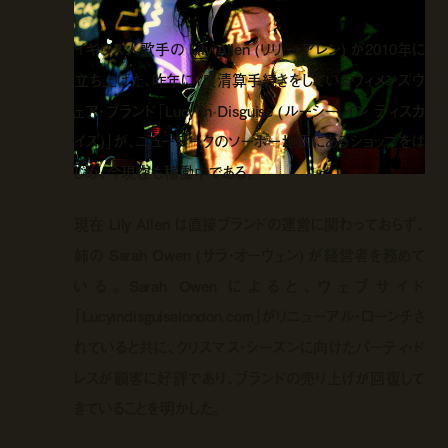
イギリス人歌手の Lily Allen (リリー・アレン) が2010年に
立ち上げた、昨年に1度清算手続きをしているウィメンズウ
ェア・ブランド「Lucy in Disguise (ルーシー イン ディスカ
イズ)」が、ニューヨークのソーホー地区にあるショップをは
じめ、今現在も稼働中である。
現在 Lily Allen は直接ブランドの運営に関わっておらず、
姉の Sarah Owen (サラ・オーウェン) が経営者を務めて
いる。Sarah Owen によると、ウェブサイド
「Lucyindisguiselondon.com」がリニューアル・ローンチさ
れていると共に、クリスマス・シーズンに向けたパーティ・ド
レスが顧客に好評であり、ブランドの売り上げが回復して
きていることを明かした。