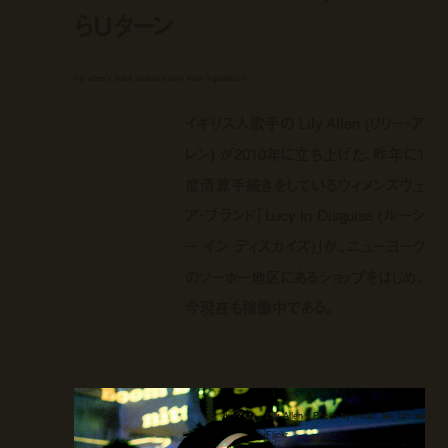
らUターン
lily allen's label makes u-turn from liquidation
イギリス人歌手の Lily Allen (リリー・ア
レン) が2010年に立ち上げた、昨年に1
度清算手続きをしているウィメンズウェ
ア・ブランド「Lucy in Disguise (ルーシ
ー イン ディスカイズ)」が、ニューヨーク
のソーホー地区にあるショップをはじめ、
今現在も稼働中である。
Lily Allen | Photo by music like dirt via
Flickr