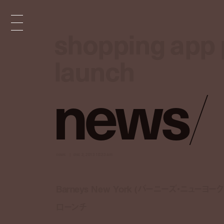
shopping app p
shopping app p
launch
launch
n
e
w
s
/
news
dec 2, 2013 10:23 am
Barneys New York (バーニーズ・ニューヨ
ローンチ