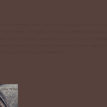
テキストや写真でつなげるショッピング・アプリ、『PS Dept. (PS デプト)』がローンチ
他の買い物客からアドバイスを受けられるようになっており、米国大手百貨店 Barneys N
le Goad (ミシェル・ゴード) と、Wolf Klinker (ウォルフ・クリンカー) のふたりが共同で創
在的にエキスパートからのアドバイスを求めている。『PS Dept.』では、テキストを一本送るだけで
とつの大きなサービスであるといえます。」と説明した。
Source: PS Dept.