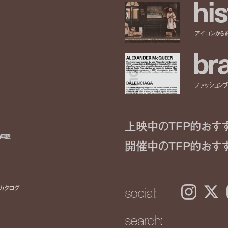
h
i
s
アイコンから
b
r
ファッションブラ
上映中のTFP的おす
ト連載
開催中のTFP的おす
social:
カタログ
Instagram
𝕏
search: