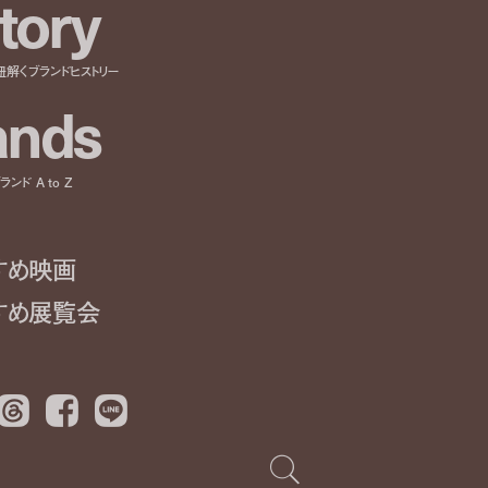
t
o
r
y
紐解くブランドヒストリー
a
n
d
s
ンド A to Z
すめ映画
すめ展覧会
Threads
Facebook
LINE