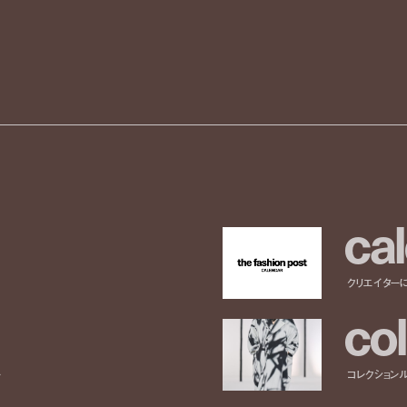
c
a
l
クリエイター
c
o
l
ー
コレクション