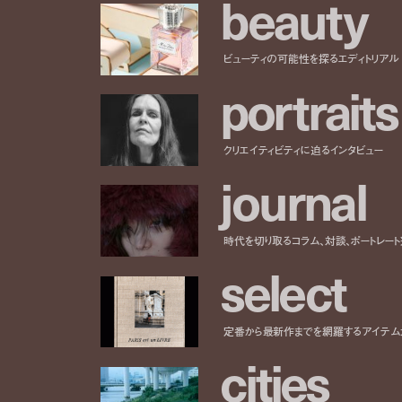
b
e
a
u
t
y
ビューティの可能性を探るエディトリアル
p
o
r
t
r
a
i
t
s
クリエイティビティに迫るインタビュー
j
o
u
r
n
a
l
時代を切り取るコラム、対談、ポートレー
s
e
l
e
c
t
定番から最新作までを網羅するアイテム
c
i
t
i
e
s