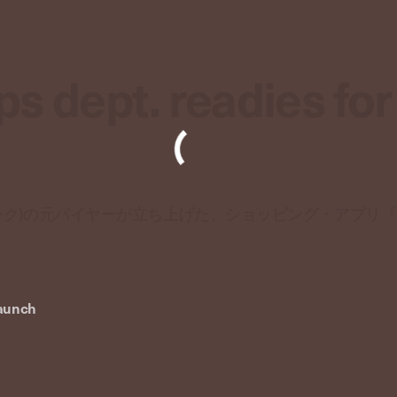
s dept. readies for
ニューヨーク)の元バイヤーが立ち上げた、ショッピング・アプリ『PS 
launch