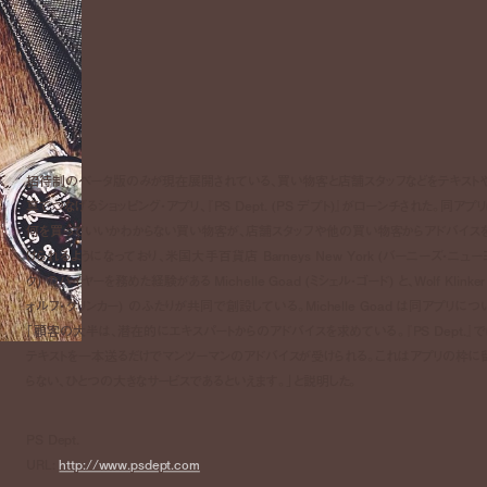
招待制のベータ版のみが現在展開されている、買い物客と店舗スタッフなどをテキスト
真でつなげるショッピング・アプリ、『PS Dept. (PS デプト)』がローンチされた。同アプリ
何を買っていいかわからない買い物客が、店舗スタッフや他の買い物客からアドバイス
けられるようになっており、米国大手百貨店 Barneys New York (バーニーズ・ニュー
ク) のバイヤーを務めた経験がある Michelle Goad (ミシェル・ゴード) と、Wolf Klinker
ォルフ・クリンカー) のふたりが共同で創設している。Michelle Goad は同アプリにつ
「顧客の大半は、潜在的にエキスパートからのアドバイスを求めている。『PS Dept.』で
テキストを一本送るだけでマンツーマンのアドバイスが受けられる。これはアプリの枠に
らない、ひとつの大きなサービスであるといえます。」と説明した。
PS Dept.
URL:
http://www.psdept.com