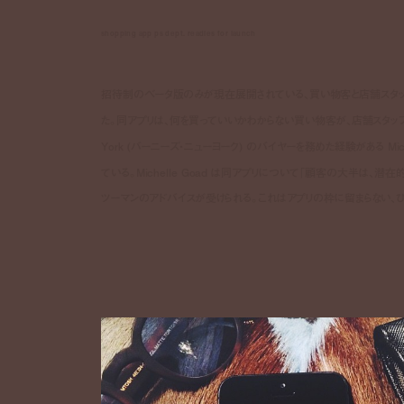
shopping app ps dept. readies for launch
招待制のベータ版のみが現在展開されている、買い物客と店舗スタッフなどを
た。同アプリは、何を買っていいかわからない買い物客が、店舗スタッフや
York (バーニーズ・ニューヨーク) のバイヤーを務めた経験がある Michel
ている。Michelle Goad は同アプリについて「顧客の大半は、潜
ツーマンのアドバイスが受けられる。これはアプリの枠に留まらない、ひ