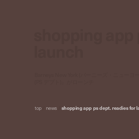
shopping app p
launch
Barneys New York (バーニーズ・
(PS デプト)』がローンチ
top
/
news
/
shopping app ps dept. readies for 