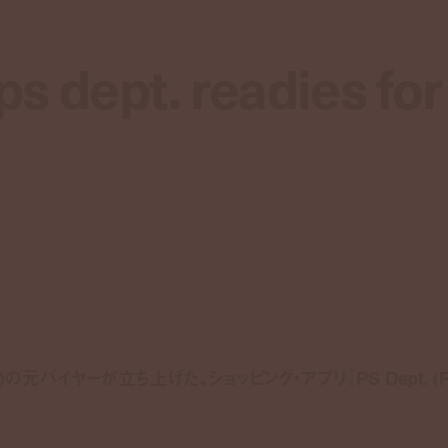
s dept. readies for
s dept. readies for
ーク)の元バイヤーが立ち上げた、ショッピング・アプリ『PS Dept. (P