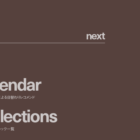
n
e
x
t
e
n
d
a
r
による日替わりレコメンド
l
e
c
t
i
o
n
s
ルック一覧