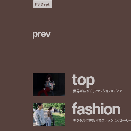
PS Dept.
p
r
e
v
t
o
p
世界が広がる、ファッションメディア
f
a
s
h
i
o
n
デジタルで表現するファッションストーリ