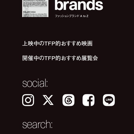
b
r
a
n
d
s
ファッションブランド A to Z
上映中のTFP的おすすめ映画
開催中のTFP的おすすめ展覧会
social:
Instagram
𝕏
Threads
Facebook
LINE
search: