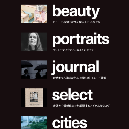
b
e
a
u
t
y
ビューティの可能性を探るエディトリアル
p
o
r
t
r
a
i
t
s
クリエイティビティに迫るインタビュー
j
o
u
r
n
a
l
時代を切り取るコラム、対談、ポートレート連載
s
e
l
e
c
t
定番から最新作までを網羅するアイテムカタログ
c
i
t
i
e
s