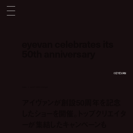
eyevan celebrates its
50th anniversary
©︎EYEVAN
news
oct 27, 2022 4:50 pm
アイヴァンが創設50周年を記念
したショーを開催。トップクリエイタ
ーが集結したキャンペーンも