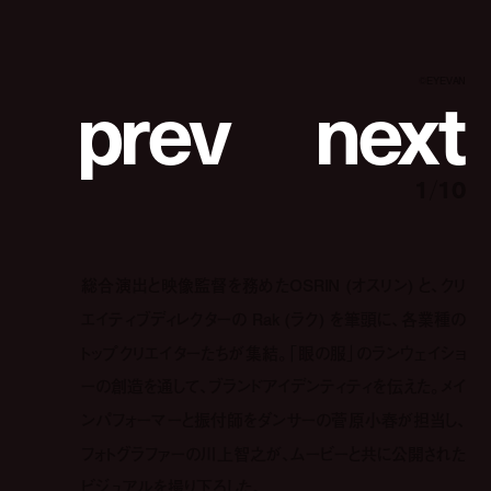
p
r
e
v
n
e
x
t
©︎EYEVAN
1
/
10
総合演出と映像監督を務めたOSRIN (オスリン) と、クリ
エイティブディレクターの Rak (ラク) を筆頭に、各業種の
トップクリエイターたちが集結。「眼の服」のランウェイショ
ーの創造を通して、ブランドアイデンティティを伝えた。メイ
ンパフォーマーと振付師をダンサーの菅原小春が担当し、
フォトグラファーの川上智之が、ムービーと共に公開された
ビジュアルを撮り下ろした。