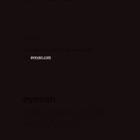
問い合わせ先
EYEVAN - EYEVAN PR／03-6450-5300
HP:
eyevan.com
eyevan
celebrates its 50th
anniversary