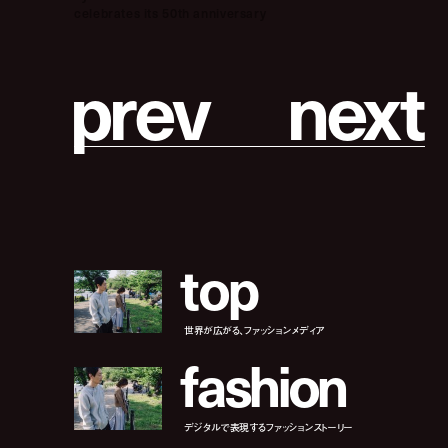
celebrates its 50th anniversary
p
r
e
v
n
e
x
t
t
o
p
世界が広がる、ファッションメディア
f
a
s
h
i
o
n
デジタルで表現するファッションストーリー