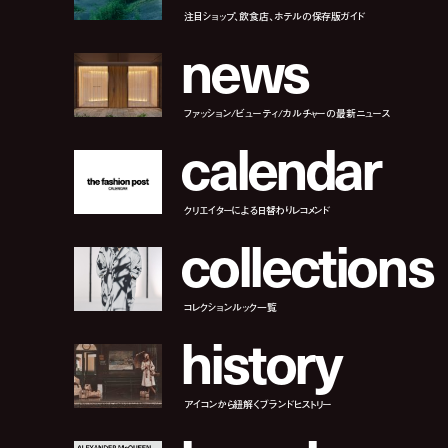
注目ショップ、飲食店、ホテルの保存版ガイド
n
e
w
s
ファッション/ビューティ/カルチャーの最新ニュース
c
a
l
e
n
d
a
r
クリエイターによる日替わりレコメンド
c
o
l
l
e
c
t
i
o
n
s
コレクションルック一覧
h
i
s
t
o
r
y
アイコンから紐解くブランドヒストリー