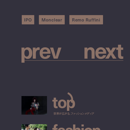
IPO
Monclear
Remo Ruffini
p
r
e
v
n
e
x
t
t
o
p
世界が広がる、ファッションメディア
f
a
s
h
i
o
n