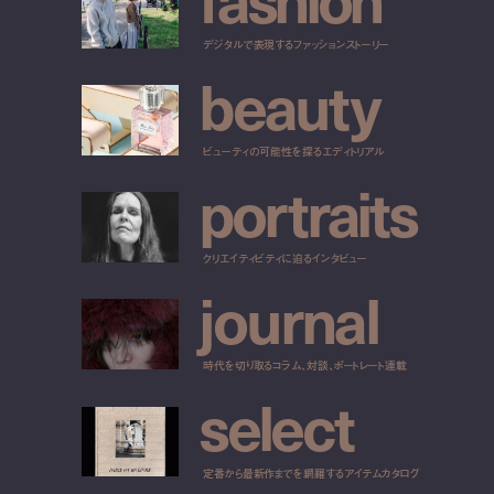
デジタルで表現するファッションストーリー
b
e
a
u
t
y
ビューティの可能性を探るエディトリアル
p
o
r
t
r
a
i
t
s
クリエイティビティに迫るインタビュー
j
o
u
r
n
a
l
時代を切り取るコラム、対談、ポートレート連載
s
e
l
e
c
t
定番から最新作までを網羅するアイテムカタログ