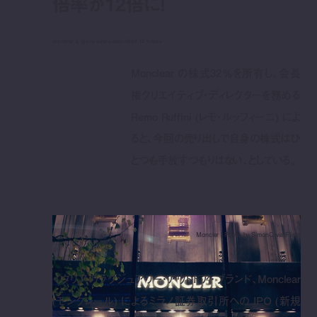
倍率が12倍に！
moncler's ipo is oversubscribed 12 times
Monclear の株式32％を所有し、会長
権クリエイティブ・ディレクターを務める
Remo Ruffini (レモ・ルッフィーニ) によ
ると、今回の売り出しで自身の株式はひ
とつも手放すつもりはない、としている。
Moncler | Photo by SimonQ via Flickr
イタリアのラグジュアリー・アウトドア・ブランド、Monclear
(モンクレール) によるミラノ証券取引所への IPO (新規