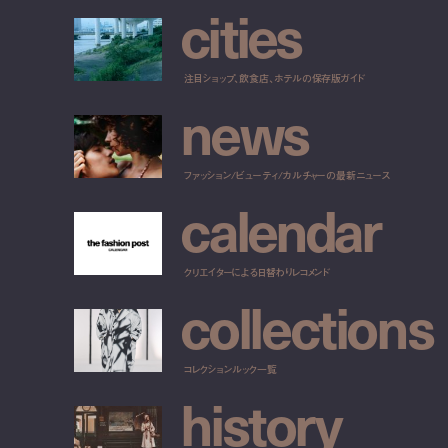
c
i
t
i
e
s
注目ショップ、飲食店、ホテルの保存版ガイド
n
e
w
s
ファッション/ビューティ/カルチャーの最新ニュース
c
a
l
e
n
d
a
r
クリエイターによる日替わりレコメンド
c
o
l
l
e
c
t
i
o
n
s
コレクションルック一覧
h
i
s
t
o
r
y