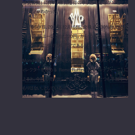
株式公開) に伴い、株式獲得の申し込み倍率が12倍とな
ったことがわかった。
同ブランドは、2013年12月16日に全株式の30％を、ひと株
あたり8.75ユーロ (約1,220円) から10.2 ユーロ (約1,420
円) で市場に売り出す予定である。
Monclear の株式32％を所有し、会長権クリエイティブ・デ
ィレクターを務める Remo Ruffini (レモ・ルッフィーニ) に
よると、今回の売り出しで自身の株式はひとつも手放すつ
もりはない、としている。