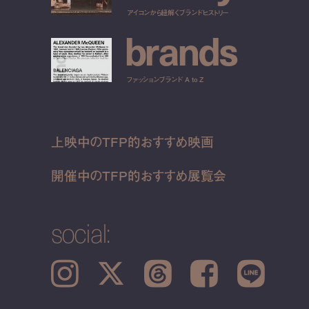
アイコンから紐解くブランドヒストリー
b
r
a
n
d
s
ファッションブランド A to Z
上映中のTFP的おすすめ映画
開催中のTFP的おすすめ展覧会
social:
Instagram
𝕏
Threads
Facebook
LINE